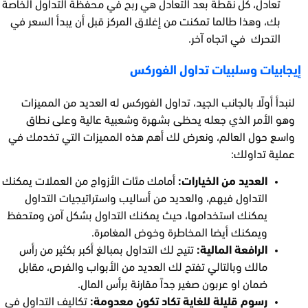
تعادل، كل نقطة بعد التعادل هي ربح في محفظة التداول الخاصة
بك، وهذا طالما تمكنت من إغلاق المركز قبل أن يبدأ السعر في
التحرك في اتجاه آخر.
إيجابيات وسلبيات تداول الفوركس
لنبدأ أولًا بالجانب الجيد، تداول الفوركس له العديد من المميزات
وهو الأمر الذي جعله يحظى بشهرة وشعبية عالية وعلى نطاق
واسع حول العالم، ونعرض لك أهم هذه المميزات التي تخدمك في
عملية تداولك:
العديد من الخيارات:
أمامك مئات الأزواج من العملات يمكنك
التداول فيهم، والعديد من أساليب واستراتيجيات التداول
يمكنك استخدامها، حيث يمكنك التداول بشكل آمن ومتحفظ
ويمكنك أيضا المخاطرة وخوض المغامرة.
الرافعة المالية:
تتيح لك التداول بمبالغ أكبر بكثير من رأس
مالك وبالتالي تفتح لك العديد من الأبواب والفرص، مقابل
ضمان او عربون صغير جداً مقارنة برأس المال.
رسوم قليلة للغاية تكاد تكون معدومة:
تكاليف التداول في