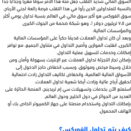
السوق المالي شديد التقلب جعل منه هذا الأمر سوقًا مغريًا وجذابًا جدًا
بالنسبة للمتداولين الذين رأوا في هذا التقلب فرصة رائعة لجني الأرباح.
سوق الفوركس هو أكبر سوق مالي في العالم بنسبة تداول يومي أكثر
من ٧،٥ تريليون دولار !، وهو شبكة ضخمة من البنوك الكبرى
والمؤسسات المالية.
وبعد أن كان تداول العملات قديمًا حكراً على المؤسسات المالية
الكبرى، انقلبت الموازين وأصبح التداول في متناول الجميع، مع توافر
إمكانات وخدمات لتسهيل عملية التداول.
بإمكان تجار التجزئة تداول العملات عبر الإنترنت بسهولة وأمان ومن
خلال وسيط مرخص وموثوق، وبسبب انخفاض حاجز الدخول إلى
الأسواق المالية العالمية، وانخفاض تكاليف التداول زادت احتمالية
تحقيق أرباح عالية وزادت أيضا شعبية تداول العملات.
استمتع الآن بخدمات وتسهيلات سي إم تريدينج، المنصة الحائزة على
العديد من الجوائز في دول الخليج وحول العالم.
بإمكانك التداول واستخدام منصتنا على جهاز الكمبيوتر الخاص بك أو
الهاتف المحمول.
كيف يتم تداول الفوركس؟