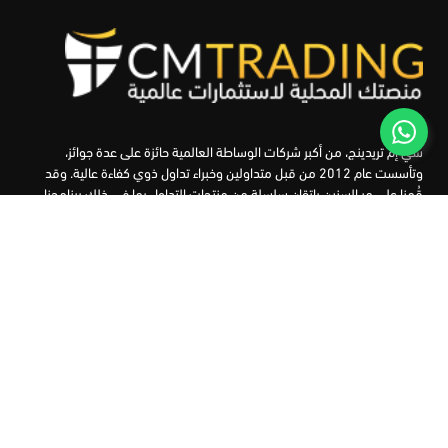
سي إم تريدينج، من أكبر شركات الوساطة العالمية حائزة على عدة جوائز،
وتأسست عام 2012 من قبل متداولين وخبراء تداول ذوي كفاءة عالية. وقد
قُمنا على مر السنين بإتقان سلسلة من منتجات التداول بما في ذلك برنامجنا
التعليمي، من أجل تزويد المتداولين لدينا بأفضل الأدوات في السوق.
الأسواق
أدوات التداول
منصات التداول
التعليم