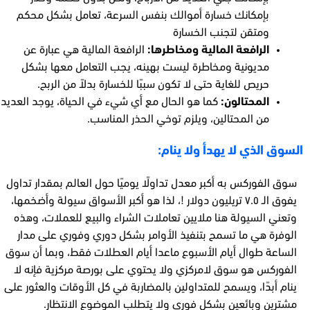
بإمكانك خسارة أموالك بنفس السرعة، تعامل بشكل محكم
ومتقن لتجنب الخسارة
الرافعة المالية ومخاطرها:
الرافعة المالية هي عبارة عن
مديونية ومخاطرة ليست بهينه، يجب التعامل معها بشكل
حريص للغاية حتى لا تكون سببًا للخسارة بدلاً من الربح.
المحتالون:
كما هو الحال مع أي شيء في الحياة، يوجد العديد
من المحتالين، ويلزم توخي الحذر المناسب.
السوق الذي لا يهدأ ولا ينام:
سوق الفوركس به أكبر معدل تداولًا يوميًا حول العالم بمقدار تداول
يفوق الـ ٧.٥ تريليون دولار !، لذا هو أكبر الأسواق سيولة وأضخمها،
وتعني السيولة هنا ملايين تعاملات الشراء والبيع للعملات، وهذه
الوفرة هي ما تسمح بتنفيذ الأوامر بشكل دوري وفوري على مدار
الساعة طوال أيام الأسبوع ماعدا أيام العطلات فقط، وبما أن سوق
الفوركس هو سوق لامركزي ولا يحتوي على بورصة مركزية فإنه لا
ينام أبدًا، ويسمح للمتداولين بالمضاربة في كل الأوقات والعثور على
مشترين وبائعين بشكل فوري ولا يتطلب الموضوع الانتظار.