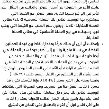
أساسي إلى قيمة اليورو الواحد بالدولار الأمريكي. قد يتم يختلط
عليك الأمر في التفرقة بين أسعار العرض والطلب في المثال، لكن
الأمر في الواقع بسيط للغاية. سعر العرض هو القيمة التي
سيشتري بها الوسيط الخاص بك العملة الأساسية (EUR) مقابل
العملة المقابلة (USD) ويكون سعر الطلب هو القيمة التي يرغب
فيها وسيطك في بيع العملة الأساسية في مقابل العملة
المقابلة.
بإمكانك أن ترى أن هناك فرقًا بمقدار٤ نقاط بين قيمة العملتين،
النقطة هي نسبة مئوية وتشير إلى أصغر حركة سعر للعملة، هي
أيضا طريقة سهلة لحساب مقدار الأرباح والخسائر عند تداول
الفوركس، في تداول العملات الأجنبية تكون النقطة دائماً هي
العلامة العشرية الرابعة أو الثانية في السعر المعروض للزوج، إذا
قمنا بشراء الزوج المذكور في الأعلى بسعر طلب ( ١،٥٠٣٨ )
وقمنا ببيعه على الفور بسعر ( ١.٥٠٣٤)، فإننا للأسف نكون قد
خسرنا ٤ نقاط، الفرق هنا هو السبريد، وهو العمولة التي يتقاضاها
الوسيط الخاص بك لإجراء كل معاملة، لذلك في هذه الحالة التي
قمنا بشرحها، يتعين عليك انتظار الطلب للتحرك بمقدار ٤ نقاط
على أقل تقدير قبل أن تقوم بالإغلاق حتى تتمكن من تحقيق