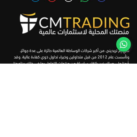
سي إم تريدينج، من أكبر شركات الوساطة العالمية حائزة على عدة جوائز،
وتأسست عام 2012 من قبل متداولين وخبراء تداول ذوي كفاءة عالية. وقد
قُمنا على مر السنين بإتقان سلسلة من منتجات التداول بما في ذلك برنامجنا
التعليمي، من أجل تزويد المتداولين لدينا بأفضل الأدوات في السوق.
الأسواق
أدوات التداول
منصات التداول
التعليم