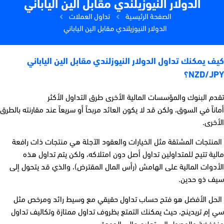
الدولار النيوزيلندي مقابل الين الياباني
الصفحة الرئيسية
تداول العملات
الدولار النيوزيلندي مقابل الين الياباني
كيف يمكنك تداول الدولار النيوزلندي مقابل الين الياباني
NZD/JPY؟
تقدم البنوك والمؤسسات المالية الأخرى طرق التداول الأكثر
أماناً في السوق، ولكن قد لا يكون العائد مربحاً أو سريعاً عند مقارنته بالطرق
الأخرى.
المنتجات المشتقة مثل الخيارات والعقود الآجلة هي منتجات ذات رافعة
مالية تتيح للمتداولين تداول أصل دون امتلاكه، ولكن يتم تداول هذه
الأدوات المالية على الهامش (رأس المال المقترض
)،
والذي قد يتحول إلى
سيف ذو حدين.
الحل الأفضل هو فتح حساب تداول حقيقي مع وسيط رائد ومرخص مثل
سي إم تريدينج، حيث يمكنك التمتع بظروف تداول ممتازة وتكاليف تداول