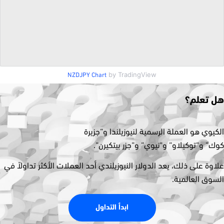
by TradingView
NZDJPY Chart
هل تعلم؟
الكيوي هو العملة الرسمية لنيوزيلندا و
“
جزيرة
كوك
“
و
“
توكيلاو
“
و
“
نيوي
“
و
“
جزر بيتكيرن
“.
علاوة على ذلك، يعد الدولار النيوزيلندي أحد العملات الأكثر تداولاً في
السوق العالمية
.
ابدأ التداول