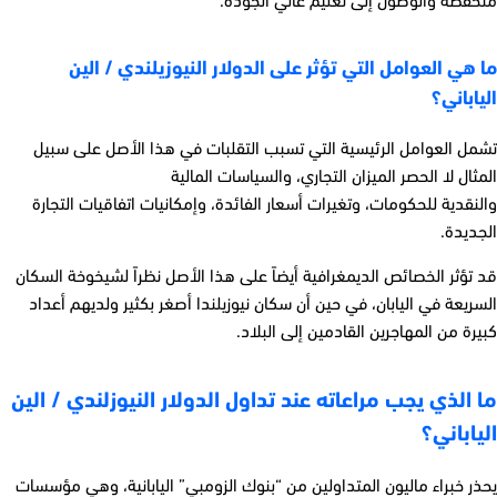
منخفضة والوصول إلى تعليم عالي الجودة.
ما هي العوامل التي تؤثر على الدولار النيوزيلندي / الين
الياباني؟
تشمل العوامل الرئيسية التي تسبب التقلبات في هذا الأصل على سبيل
المثال لا الحصر الميزان التجاري، والسياسات المالية
والنقدية للحكومات، وتغيرات أسعار الفائدة، وإمكانيات اتفاقيات التجارة
الجديدة.
قد تؤثر الخصائص الديمغرافية أيضاً على هذا الأصل نظراً لشيخوخة السكان
السريعة في اليابان، في حين أن سكان نيوزيلندا أصغر بكثير ولديهم أعداد
كبيرة من المهاجرين القادمين إلى البلاد
.
ما الذي يجب مراعاته عند تداول الدولار النيوزلندي / الين
الياباني؟
يحذر خبراء ماليون المتداولين من “بنوك الزومبي”
اليابانية،
وهي مؤسسات