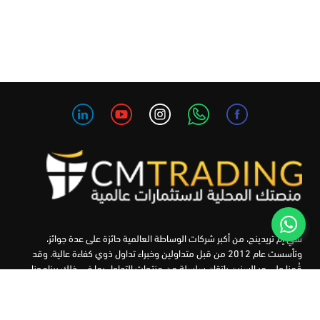
سي إم تريدينج، من أكبر شركات الوساطة العالمية حائزة على عدة جوائز،
وتأسست عام 2012 من قبل متداولين وخبراء تداول ذوي كفاءة عالية. وقد
قُمنا على مر السنين بإتقان سلسلة من منتجات التداول بما في ذلك برنامجنا
التعليمي، من أجل تزويد المتداولين لدينا بأفضل الأدوات في السوق.