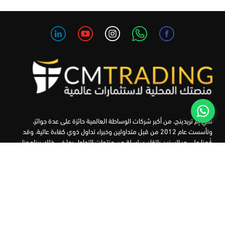
سي إم تريدينج، من أكبر شركات الوساطة العالمية حائزة على عدة جوائز،
وتأسست عام 2012 من قبل متداولين وخبراء تداول ذوي كفاءة عالية. وقد
قُمنا على مر السنين بإتقان سلسلة من منتجات التداول بما في ذلك برنامجنا
التعليمي، من أجل تزويد المتداولين لدينا بأفضل الأدوات في السوق.
الأسواق
أدوات التداول