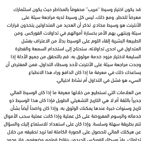
قد يكون اختيار وسيط “مريب” محفوفاً بالمخاطر حيث يكون استثمارك
معرضاً للخطر. ومع ذلك، ليس كل وسيط لديه مراجعة سيئة على
الأنترنت هو وسيط مخادع. تذكر أن العديد من المتداولين يتخذون قرارات
سيئة وينتهي بهم الأمر بخسارة أموالهم في تداولات الفوركس. ومن
الطبيعة البشرية إلقاء اللوم على الوسيط بدلاً من الاعتراف بفشل
المتداول في احدى تداولاته. ستحتاج إلى استخدام السمعة والفطرة
السليمة لاختيار مزود خدمة موثوق به. قم بالتحقق من جميع الأدلة إذا
وجدت مراجعة سيئة على الأنترنت لأحد وسطاء التداول
،
فمن المفترض أن
يساعدك ذلك في معرفة ما إذا كان الدافع وراء هذا الانطباع
السيء هو فشل في التداول أم نشاط احتيالي.
من العلامات التي تستطيع من خلالها معرفة ما إذا كان الوسيط المالي
جديراً بالثقة أم لا هي التاريخ التشغيلي الطويل فإذا كان هذا الوسيط ذو
تاريخ وسنوات خبرة عندها يمكنك الوثوق به، وإذا كان واضحاً أيضاً بشأن
خدماته والرسوم المفروضة على كل عملية وإذا كانت عملية سحب الأموال
تتم بطريقة سهلة وسلسة.
وإذا كان على
استعداد للاستماع إليك والسؤال
عن هيكلك المالي للحصول على الصورة الكاملة لما تريد تحقيقه من خلال
تداولك. يقرّ وسطاء الفوركس الجيدون بنقاط قوتهم وضعفهم،
فلا وجود