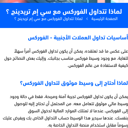
لماذا تتداول الفوركس مع سي إم تريدينج ؟
الصفحة الرئيسية
لماذا تتداول الفوركس مع سي إم تريدينج ؟
أساسيات تداول العملات الأجنبية - الفوركس
على عكس ما قد
تعتقده،
يمكن أن يكون تداول الفوركس أمرا
سهلاً
للغاية
،
مع وجود وسيط فوركس مناسب
بجانبك
.
وإليك بعض النصائح
حول
كيفية
الاستفادة من
عالم
الفوركس.
لماذا أحتاج إلى وسيط موثوق لتداول الفوركس؟
يمكن أن يكون تداول الفوركس تجربة آمنة ومربحة، فقط في حالة وجود
وسيط مالي موثوق تتعامل معه. من المحتمل أن تحتاج إليه للوصول
إلى الفوركس،
عندما لا تمتلك الموارد المالية لدخول السوق
بنفسك. عندها سيدير ​​هذا الوسيط حساب التداول الخاص بك ويفرض عليك
رسوماً مقابل استخدام منصة التداول الخاصة به
.