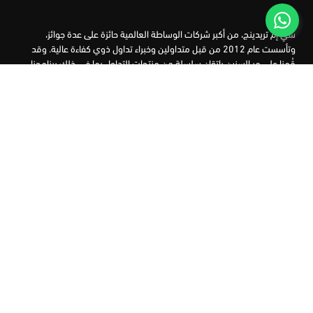
سي إم تريدينج، من أكبر شركات الوساطة العالمية حائزة على عدة جوائز،
وتأسست عام 2012 من قبل متداولين وخبراء تداول ذوي كفاءة عالية. وقد
قُمنا على مر السنين بإتقان سلسلة من منتجات التداول بما في ذلك برنامجنا
التعليمي، من أجل تزويد المتداولين لدينا بأفضل الأدوات في السوق.
الأسواق
أدوات التداول
منصات التداول
التعليم
من نحن
العملاء