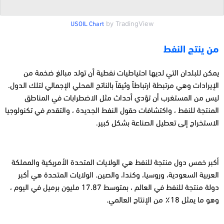
by TradingView
USOIL Chart
من ينتج النفط
يمكن للبلدان التي لديها احتياطيات نفطية أن تولد مبالغ ضخمة من
الإيرادات وهي مرتبطة ارتباطاً وثيقاً بالناتج المحلي الإجمالي لتلك الدول.
ليس من المستغرب أن تؤدي أحداث مثل الاضطرابات في المناطق
المنتجة للنفط ، واكتشافات حقول النفط الجديدة ، والتقدم في تكنولوجيا
الاستخراج إلى تعطيل الصناعة بشكل كبير.
أكبر خمس دول منتجة للنفط هي الولايات المتحدة الأمريكية والمملكة
العربية السعودية
،
وروسيا
،
وكندا
،
والصين. الولايات المتحدة هي أكبر
دولة منتجة للنفط في العالم ، بمتوسط ​​17.87 مليون برميل في اليوم ،
وهو ما يمثل 18٪ من الإنتاج العالمي.