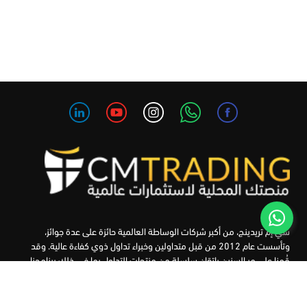
سي إم تريدينج، من أكبر شركات الوساطة العالمية حائزة على عدة جوائز،
وتأسست عام 2012 من قبل متداولين وخبراء تداول ذوي كفاءة عالية. وقد
قُمنا على مر السنين بإتقان سلسلة من منتجات التداول بما في ذلك برنامجنا
التعليمي، من أجل تزويد المتداولين لدينا بأفضل الأدوات في السوق.