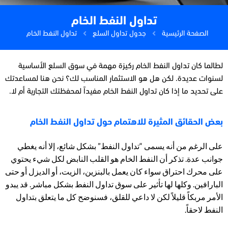
تداول النفط الخام
الصفحة الرئيسية
جدول تداول السلع
تداول النفط الخام
لطالما كان تداول النفط الخام ركيزة
مهمة
في سوق السلع الأساسية
لسنوات عديدة.
لكن
هل هو ا
لاستثمار
المناسب لك
؟
نحن هنا لمساعدتك
على تحديد ما إذا كان
تداول
النفط
الخام
مفيد
اً
لمحفظتك التجارية أم لا.
بعض الحقائق المثيرة للاهتمام حول تداول النفط الخام
على الرغم من أنه يسمى “تداول النفط” بشكل شائع، إلا أنه يغطي
جوانب عدة. تذكر أن النفط الخام هو القلب النابض لكل شيء يحتوي
على محرك احتراق سواء كان يعمل بالبنزين، الزيت، أو الديزل أو حتى
البارافين. وكلها لها تأثير على سوق تداول النفط بشكل مباشر. قد يبدو
الأمر مربكاً قليلاً لكن لا داعي للقلق، فسنوضح كل ما يتعلق بتداول
النفط لاحقاً.