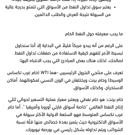
يعتبر سوق تداول النفط من الأسواق التي تتمتع بدرجة عالية
من السيولة نتيجة العرض والطلب الدائمين.
ما يجب معرفته حول النفط الخام
على الرغم من أنه يبدو مربكاً قليلاً في البداية إلا أننا سنحاول
تبسيط الأمر لتفهم كيفية الاستفادة من صفقات تداول النفط
لصالحك. لذلك هناك بعض المبادئ التي يجب الانتباه اليها:
تعرف على منتَجي البترول الرئيسيين -هما
WTI
(خام غرب تكساس
الوسيط) وخام برنت ويختلفان في الوزن النسبي لمكوناتهما، أماكن
الاستخراج، وكذلك الأسواق.
خام برنت: هو خام نفطي ويعتبر معيار عملية التسعير لحوالي ثلثي
إنتاج النفط العالمي “خاصة أسواق قارتي أوروبا وأفريقيا “، أما خام
غرب تكساس المتوسط فهو السلعة الاولية الأكثر سيولة في
الأسواق الالكترونية حيث يتميز بعدة خصائص منها قلّة نسبة
الشوائب ويتم تداوله بشكل رئيسي في بورصة نيويورك.