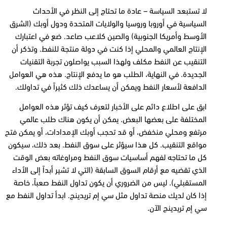
لا تستبعد السياسة – عادة ما تحتاج إلى النظر في الأحداث
السياسية في أوروبا وروسيا والولايات المتحدة ودول أوبك (الشرق
الأوسط وأمريكا الجنوبية) والصين كلاعب صاعد. ضع في اعتبارك
الإنتاج العالمي والمحلي إذا كنت في دولة منتجة للنفط. وتذكر أن
التنقيب عن النفط مكلف ولهذا السبب يواصلون تجربة التقنيات
الجديدة. في النهاية، الطلب هو ما يدفع الإنتاج. هذه هي العوامل
الدافعة لأسعار النفط ويمكن أن يساعدك ذلك كثيراً في تداولك.
ابق على اطلاع دائم على الأخبار لتعرف كيف تؤثر هذه العوامل
المختلفة على بعضها البعض. يمكن أن يكون هناك طلب عالمي
مرتفع ومحلي منخفض، أو قد تحجب أوبك الإمدادات، أو يمكن فتح
مواقع التنقيب. كل هذا سيؤثر على سوق النفط. بعد ذلك، سيكون
كل ما تحتاجه لفهم أساسيات سوق النفط ومراوغاته بعض الوقت
الذي تقضيه مع أرقام السوق السابقة (التي لا تشير أبداً إلى الأداء
المستقبلي). ليس من الضروري أن يكون تداول النفط صعباً، خاصة
إذا كان لديك منصة تداول مثل سي إم تريدينج. ابدأ تداول النفط مع
سي إم تريدينج الآن.