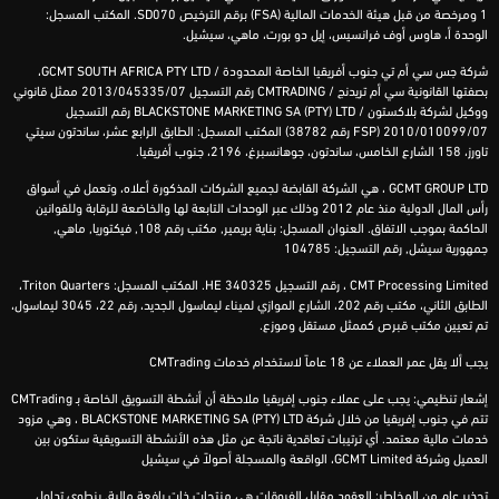
1 ومرخصة من قبل هيئة الخدمات المالية (
FSA
) برقم الترخيص
SD070
. المكتب المسجل:
الوحدة أ، هاوس أوف فرانسيس، إيل دو بورت، ماهي، سيشيل.
شركة
جس سي أم تي جنوب أفريقيا الخاصة المحدودة /
D
GCMT SOUTH AFRICA PTY LT
،
بصفتها القانونية
سي أم
تريدنج
/
CMTRADING
رقم التسجيل 2013/045335/07 ممثل قانوني
ووكيل لشركة
بلاكستون
/
BLACKSTONE MARKETING SA (PTY) LTD
رقم التسجيل
2010/010099/07 (
FSP
رقم 38782) المكتب المسجل: الطابق الرابع عشر،
ساندتون
سيتي
تاورز
، 158
الشارع
الخامس
،
ساندتون
، جوهانسبرغ، 2196، جنوب أفريقيا.
GCMT GROUP LTD ، هي الشركة القابضة لجميع الشركات المذكورة أعلاه، وتعمل في أسواق
رأس المال الدولية منذ عام 2012 وذلك عبر الوحدات التابعة لها والخاضعة للرقابة وللقوانين
الحاكمة بموجب الاتفاق. العنوان المسجل: بناية بريمير, مكتب رقم 108, فيكتوريا, ماهي,
جمهورية سيشل, رقم التسجيل: 104785
CMT Processing Limited ، رقم التسجيل HE 340325. المكتب المسجل: Triton Quarters،
الطابق الثاني، مكتب رقم 202، الشارع الموازي لميناء ليماسول الجديد، رقم 22، 3045 ليماسول،
تم تعيين مكتب قبرص كممثل مستقل وموزع.
يجب ألا يقل عمر العملاء عن 18 عاماً لاستخدام خدمات CMTrading
إشعار تنظيمي: يجب على عملاء جنوب إفريقيا ملاحظة أن أنشطة التسويق الخاصة بـ CMTrading
تتم في جنوب إفريقيا من خلال شركة BLACKSTONE MARKETING SA (PTY) LTD ، وهي مزود
خدمات مالية معتمد. أي ترتيبات تعاقدية ناتجة عن مثل هذه الأنشطة التسويقية ستكون بين
العميل وشركة GCMT Limited، الواقعة والمسجلة أصولاً في سيشيل
تحذير عام من المخاطر: العقود مقابل الفروقات هي منتجات ذات رافعة مالية. ينطوي تداول