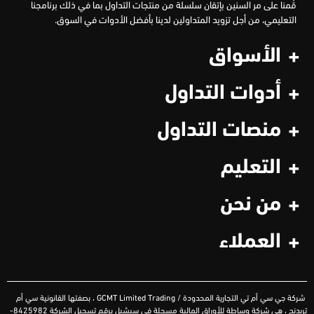
قُمنا على مر السنين بإتقان سلسلة من منتجات التداول بما في ذلك برنامجنا
التعليمي، من أجل تزويد المتداولين لدينا بأفضل الأدوات في السوق.
الأسواق
أدوات التداول
منصات التداول
التعليم
من نحن
العملاء
شركة
جي سي أم تي التجارية المحدودة
/ GCMT Limited Trading ،
بصفتها القانونية سي أم
تريدنج ، هي شركة وساطة للأوراق المالية مسجلة في سيشيل برقم تسجيل الشركة 8425982-