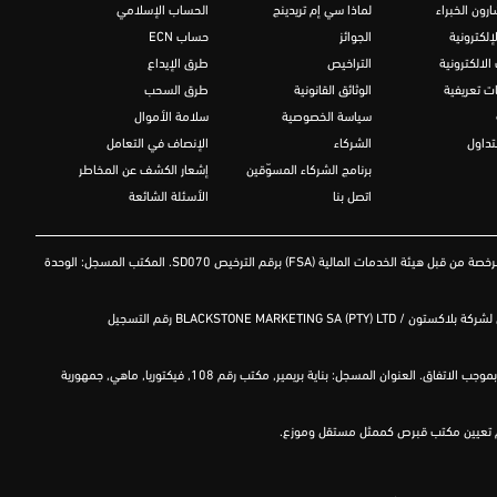
رون الخبراء
لماذا سي إم تريدينج
الحساب الإسلامي
إلكترونية
الجوائز
حساب ECN
الالكترونية
التراخيص
طرق الإيداع
ت تعريفية
الوثائق القانونية
طرق السحب
سياسة الخصوصية
سلامة الأموال
تداول
الشركاء
الإنصاف في التعامل
برنامج الشركاء المسوّقين
إشعار الكشف عن المخاطر
اتصل بنا
الأسئلة الشائعة
FSA
) برقم الترخيص
SD070
. المكتب المسجل: الوحدة
بلاكستون
/
BLACKSTONE MARKETING SA (PTY) LTD
رقم التسجيل
GCMT GROUP LTD ، هي الشركة القابضة لجميع الشركات المذكورة أعلاه، وتعمل في أسواق رأس المال الدولية منذ عام 2012 وذلك عبر الوحدات التابعة لها والخاضعة للرقابة وللقوانين الحاكمة بموجب الاتفاق. العنوان المسجل: بناية بريمير, مكتب رقم 108, فيكتوريا, ماهي, جمهورية