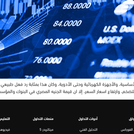
أساسية، والأجهزة الكهربائية وحتى الأدوية، وكان هذا بمثابة رد فعل طبيعي
ارتفاع اسعار السعر، إلا ان قيمة الجنيه المصري في البنوك والمؤسسات ظلت ثابته عند 0
اق
أدوات التداول
منصات التداول
التعليم
 الفوركس
التحليل الفني
ميتاتريدر 5
فيديوها