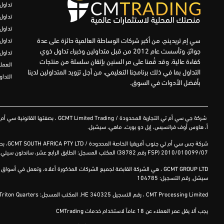
تداول
تداول FD
تداول
سي إم تريدينج، من أكبر شركات الوساطة العالمية حائزة على عدة
تداول
جوائز، وتأسست عام 2012 من قبل متداولين وخبراء تداول ذوي
تداول
كفاءة عالية. وقد قُمنا على مر السنين بإتقان سلسلة من منتجات
العمل
التداول بما في ذلك برنامجنا التعليمي، من أجل تزويد المتداولين لدينا
التداو
بأفضل الأدوات في السوق.
شركة
جي سي أم تي التجارية المحدودة
/ GCMT Limited Trading ،
بصفتها القانونية سي أم تريدنج ، 
أ، هاوس أوف فرانسيس، إيل دو بورت، ماهي، سيشيل.
شركة
جس سي أم تي جنوب أفريقيا الخاصة المحدودة /
D
GCMT SOUTH AFRICA PTY LT
،
بص
2010/010099/07 (
FSP
رقم 38782) المكتب المسجل: الطابق الرابع عشر،
ساندتون
سيتي
سيشل, رقم التسجيل: 104785
CMT Processing Limited ، رقم التسجيل HE 340325. المكتب المسجل: Triton Quarters، الطابق الثاني، مكتب رقم 202، الشارع الموازي لميناء ليماسول الجديد، رقم 22، 3045 ليماسول، تم تعيين مكتب قبرص كممثل مستقل وموزع.
يجب ألا يقل عمر العملاء عن 18 عاماً لاستخدام خدمات CMTrading