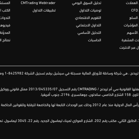
 العملات
تحليل السوق اليومي
CMTrading Webtrader
المستشا
C
توصيات التداول
تطبيقات التداول
الكتب ال
 السلع
التقويم الاقتصادي
الندوات 
 المؤشرات
التداول الاجتماعي
فيديوها
 الأسهم
التحليل الأساسي
المدوّنة
ات المشفرة
الحاسبات
نصائح ال
ل عبر الانترنت
هي شركة وساطة للأوراق المالية مسجلة في سيشيل برقم تسجيل الشركة 8425982-1 ومرخصة من قبل هيئة الخدمات المالية (
فتها القانونية
سي أم
تريدنج
/
CMTRADING
رقم التسجيل 2013/045335/07 ممثل قانوني ووكيل لشركة
تاورز
، 158
الشارع
الخامس
،
ساندتون
، جوهانسبرغ، 2196، جنوب أفريقيا.