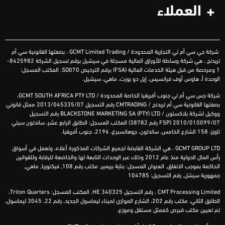
العملاء
شركة
جي سي أم تي التجارية المحدودة
/ GCMT Limited Trading ،
بصفتها القانونية سي أم
تريدنج ، هي شركة وساطة للأوراق المالية مسجلة في سيشيل برقم تسجيل الشركة 8425982-
1 ومرخصة من قبل هيئة الخدمات المالية (
FSA
) برقم الترخيص
SD070
. المكتب المسجل:
الوحدة أ، هاوس أوف فرانسيس، إيل دو بورت، ماهي، سيشيل.
شركة
جس سي أم تي جنوب أفريقيا الخاصة المحدودة /
D
GCMT SOUTH AFRICA PTY LT
،
بصفتها القانونية
سي أم
تريدنج
/
CMTRADING
رقم التسجيل 2013/045335/07 ممثل قانوني
ووكيل لشركة
بلاكستون
/
BLACKSTONE MARKETING SA (PTY) LTD
رقم التسجيل
2010/010099/07 (
FSP
رقم 38782) المكتب المسجل: الطابق الرابع عشر،
ساندتون
سيتي
تاورز
، 158
الشارع
الخامس
،
ساندتون
، جوهانسبرغ، 2196، جنوب أفريقيا.
GCMT GROUP LTD ، هي الشركة القابضة لجميع الشركات المذكورة أعلاه، وتعمل في أسواق
رأس المال الدولية منذ عام 2012 وذلك عبر الوحدات التابعة لها والخاضعة للرقابة وللقوانين
الحاكمة بموجب الاتفاق. العنوان المسجل: بناية بريمير, مكتب رقم 108, فيكتوريا, ماهي,
جمهورية سيشل, رقم التسجيل: 104785
CMT Processing Limited ، رقم التسجيل HE 340325. المكتب المسجل: Triton Quarters،
الطابق الثاني، مكتب رقم 202، الشارع الموازي لميناء ليماسول الجديد، رقم 22، 3045 ليماسول،
تم تعيين مكتب قبرص كممثل مستقل وموزع.