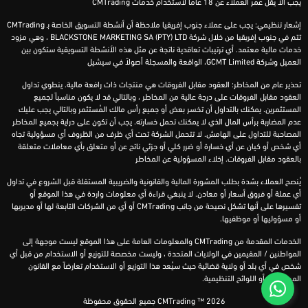
يجب ألا يقل عمر العملاء عن 18 عاماً لاستخدام خدمات CMTrading
إشعار تنظيمي: يجب على عملاء جنوب إفريقيا ملاحظة أن أنشطة التسويق الخاصة بـ CMTrading
تتم في جنوب إفريقيا من خلال شركة BLACKSTONE MARKETING SA (PTY) LTD ، وهي مزود
خدمات مالية معتمد. أي ترتيبات تعاقدية ناتجة عن مثل هذه الأنشطة التسويقية ستكون بين
العميل وشركة GCMT Limited، الواقعة والمسجلة أصولاً في سيشيل
تحذير عام من المخاطر: العقود مقابل الفروقات هي منتجات ذات رافعة مالية. ينطوي تداول
العقود مقابل الفروقات على درجة عالية من المخاطر ، وبالتالي قد لا يكون مناسباً لجميع
المستثمرين. يمكنك بالتداول أن تخسر بعض أو جميع رأس مالك المُستثمر وبالتالي يجب عليك
عدم المضاربة برأس المال الذي لا يمكنك تحمل خسارته. يجب أن تكون على دراية بجميع المخاطر
المصاحبة للتداول على الهامش. لا تتحمل الشركة تحت أي ظرف من الظروف أي مسؤولية تجاه
أي شخص أو كيان عن أي خسارة أو ضرر كلي أو جزئي ناتج عن أو متعلق بأي معاملات متعلقة
بالعقود مقابل الفروقات. إخلاء المسؤولية عن المخاطر
يُنصح العملاء بشدة بطلب المشورة المالية والقانونية والضريبية المستقلة قبل الشروع في تداول
أي عملة أو فروق أسعار أو معادن. لا ينبغي قراءة أي معلومات واردة في هذا الموقع أو
تفسيرها على أنها تشكل نصيحة من جانب CMTrading أو أي من الشركات التابعة لها أو مديريها
أو مسؤوليها أو موظفيها.
الخدمات المقدمة من CMTrading والمعلومات العامة على هذا الموقع ليست موجهة إلى
المواطنين / المقيمين في الولايات المتحدة ، وليست مخصصة للتوزيع أو الاستخدام من قبل أي
شخص في أي بلد أو ولاية قضائية حيث سيُعد هذا التوزيع أو الاستخدام تعارضاً مع القانون
المحلي و / أو اللوائح التنظيمية.
CMTrading ™ 2026 جميع الحقوق محفوظة