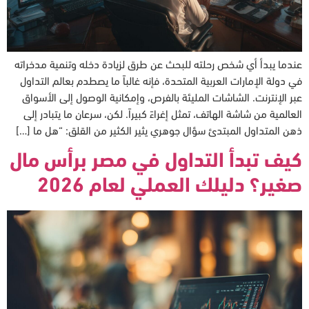
عندما يبدأ أي شخص رحلته للبحث عن طرق لزيادة دخله وتنمية مدخراته
في دولة الإمارات العربية المتحدة، فإنه غالباً ما يصطدم بعالم التداول
عبر الإنترنت. الشاشات المليئة بالفرص، وإمكانية الوصول إلى الأسواق
العالمية من شاشة الهاتف، تمثل إغراءً كبيراً. لكن، سرعان ما يتبادر إلى
ذهن المتداول المبتدئ سؤال جوهري يثير الكثير من القلق: “هل ما […]
كيف تبدأ التداول في مصر برأس مال
صغير؟ دليلك العملي لعام 2026