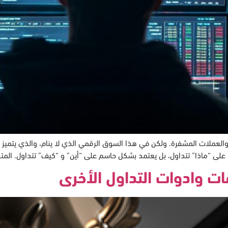
د رسخت دبي مكانتها كعاصمة عالمية لتقنيات الـ Web3 والعملات المشفرة. ولكن في هذا السوق الرقمي الذي لا 
ا على “ماذا” تتداول، بل يعتمد بشكل حاسم على “أين” و “كيف” تتداول. المت
ات وادوات التداول الأخرى