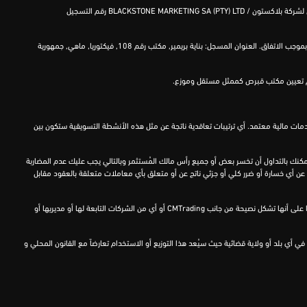
بلاكستون
/
BLACKSTONE MARKETING SA (PTY) LTD
رقم التسجيل
GCMT GROUP LTD ، هي الشركة القابضة لجميع الشركات المذكورة أعلاه، وتعمل في أسواق رأس المال الدولية منذ عام 2012 وذلك عبر الوحدات التابعة لها والخاضعة للرقابة وللقوانين الحاكمة بموجب الاتفاق. العنوان المسجل: بناية بريمير, مكتب رقم 108, فيكتوريا, ماهي, جمهورية
يقيا ملاحظة أن أنشطة التسويق الخاصة بـ CMTrading تتم في جنوب إفريقيا من خلال شركة BLACKSTONE MARKETING SA (PTY) LTD ، وهي مزود خدمات مالية معتمد. أي ترتيبات تعاقدية ناتجة عن مثل هذه الأنشطة التسويقية ستكون بين
يمكنك بالتداول أن تخسر بعض أو جميع رأس مالك المُستثمر وبالتالي يجب عليك عدم المضاربة
ن أي خسارة أو ضرر كلي أو جزئي ناتج عن أو متعلق بأي معاملات متعلقة بالعقود مقابل
يُنصح العملاء بشدة بطلب المشورة المالية والقانونية والضريبية المستقلة قبل الشروع في تداول أي عملة أو فروق أسعار أو معادن. لا ينبغي قراءة أي معلومات واردة في هذا الموقع أو تفسيرها على أنها تشكل نصيحة من جانب CMTrading أو أي من الشركات التابعة لها أو مديريها أو
 شخص في أي بلد أو ولاية قضائية حيث سيُعد هذا التوزيع أو الاستخدام تعارضاً مع القانون المحلي و