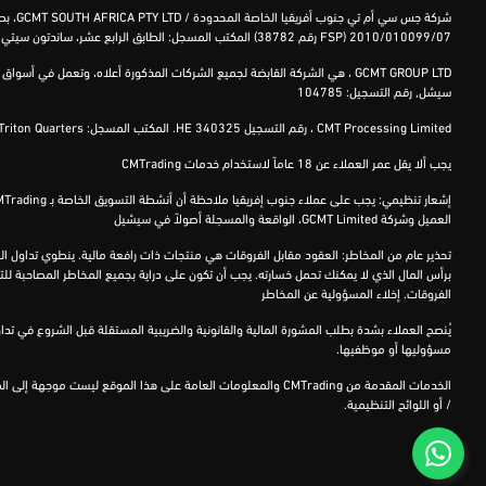
شركة
جس سي أم تي جنوب أفريقيا الخاصة المحدودة /
D
GCMT SOUTH AFRICA PTY LT
،
بص
2010/010099/07 (
FSP
رقم 38782) المكتب المسجل: الطابق الرابع عشر،
ساندتون
سيتي
سيشل, رقم التسجيل: 104785
CMT Processing Limited ، رقم التسجيل HE 340325. المكتب المسجل: Triton Quarters، الطابق الثاني، مكتب رقم 202، الشارع الموازي لميناء ليماسول الجديد، رقم 22، 3045 ليماسول، تم تعيين مكتب قبرص كممثل مستقل وموزع.
يجب ألا يقل عمر العملاء عن 18 عاماً لاستخدام خدمات CMTrading
العميل وشركة GCMT Limited، الواقعة والمسجلة أصولاً في سيشيل
تحذير عام من المخاطر: العقود مقابل الفروقات هي منتجات ذات رافعة مالية. ينطوي تداول الع
برأس المال الذي لا يمكنك تحمل خسارته. يجب أن تكون على دراية بجميع المخاطر المصاحبة 
الفروقات. إخلاء المسؤولية عن المخاطر
مسؤوليها أو موظفيها.
الخدمات المقدمة من CMTrading والمعلومات العامة على هذا الموق
/ أو اللوائح التنظيمية.