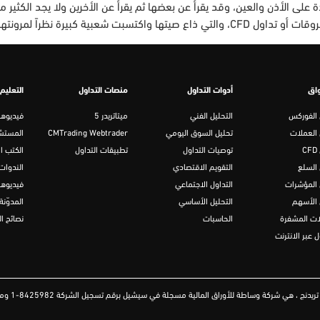
 على الأذن والعين، وقد يقرأ عن بعضها ثم يقرأ عن الأخرين ولا يجد الكثير 
راً لمرونتها وسهولة الوصول […]
اق
أدوات التداول
منصات التداول
التعليم
 الفوركس
التحليل الفني
ميتاتريدر 5
فيديوها
 العملات
تحليل السوق اليومي
CMTrading Webtrader
المستشا
C
توصيات التداول
تطبيقات التداول
الكتب ال
 السلع
التقويم الاقتصادي
الندوات 
 المؤشرات
التداول الاجتماعي
فيديوها
 الأسهم
التحليل الأساسي
المدوّنة
ات المشفرة
الحاسبات
نصائح ال
ل عبر الانترنت
هي شركة وساطة للأوراق المالية مسجلة في سيشيل برقم تسجيل الشركة 8425982-1 ومرخصة من قبل هيئة الخدمات المالية (