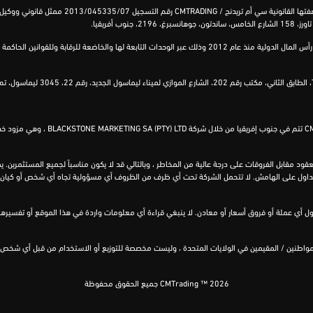
فتها القانونية
سي أم
تريدنج
/
CMTRADING
رقم التسجيل 2013/045335/07 ممثل قانوني ووكيل لشركة
تاورز
، 158
الشارع
الخامس
،
ساندتون
، جوهانسبرغ، 2196، جنوب أفريقيا.
إشعار تنظيمي: يجب على عملاء جنوب إفر
قود مقابل الفروقات على درجة عالية من المخاطر ، وبالتالي قد لا يكون مناسباً لجميع المستثمرين. 
للتداول على الهامش. لا تتحمل الشركة تحت أي ظرف من الظروف أي مسؤولية تجاه أي شخص أو كيان ع
ع ليست موجهة إلى المواطنين / المقيمين في الولايات المتحدة ، وليست مخصصة للتوزيع أو الاستخدام من قبل أي
CMTrading ™ 2026 جميع الحقوق محفوظة