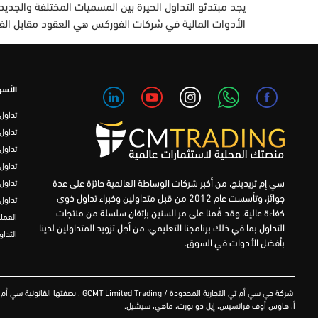
يجد مبتدئو التداول الحيرة بين المسميات المختلفة والجديدة
الأدوات المالية في شركات الفوركس هي العقود مقابل الفروقات أو تداول CFD، والتي ذاع صيتها واكتسبت شعبية كبيرة نظ
الأسو
تداول
تداول
تداول FD
تداول
سي إم تريدينج، من أكبر شركات الوساطة العالمية حائزة على عدة
تداول
جوائز، وتأسست عام 2012 من قبل متداولين وخبراء تداول ذوي
تداول
كفاءة عالية. وقد قُمنا على مر السنين بإتقان سلسلة من منتجات
العمل
التداول بما في ذلك برنامجنا التعليمي، من أجل تزويد المتداولين لدينا
التداو
بأفضل الأدوات في السوق.
شركة
جي سي أم تي التجارية المحدودة
/ GCMT Limited Trading ،
بصفتها القانونية سي أم تريدنج ، 
أ، هاوس أوف فرانسيس، إيل دو بورت، ماهي، سيشيل.