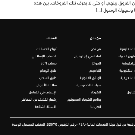
من الفروق بينهم، أو حتى لا يعرف تلك الفروقات. بين هذه
من نحن
العملاء
ت تعليمية
من نحن
أنواع الحسابات
رون الخبراء
لماذا سي إم تريدينج
الحساب الإسلامي
إلكترونية
الجوائز
حساب ECN
الالكترونية
التراخيص
طرق الإيداع
ت تعريفية
الوثائق القانونية
طرق السحب
سياسة الخصوصية
سلامة الأموال
تداول
الشركاء
الإنصاف في التعامل
برنامج الشركاء المسوّقين
إشعار الكشف عن المخاطر
اتصل بنا
الأسئلة الشائعة
FSA
) برقم الترخيص
SD070
. المكتب المسجل: الوحدة