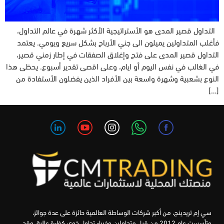
التداول قصير المدى هو الأستراتيجية الأكثر شهرة في عالم التداول،
فأغلب المتداولين يميلون الى جني الأرباح بشكل سريع ويومي. يعتمد
التداول قصير المدى على فتح وإغلاق الصفقات في إطار زمني قصير،
في الغالب في نفس اليوم أو ايام، وعلى اقصى تقدير أسبوع. يحظى هذا
النوع بشعبية وشهرة واسعة بين الأفراد الذين يفضلون الأستفادة من
[…]
سي إم تريدينج، من أكبر شركات الوساطة العالمية حائزة على عدة جوائز،
وتأسست عام 2012 من قبل متداولين وخبراء تداول ذوي كفاءة عالية. وقد