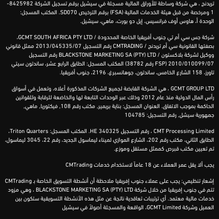
تريدنج ، هي شركة وساطة للأوراق المالية مسجلة في سيشيل برقم تسجيل الشركة 8425982-
1 ومرخصة من قبل هيئة الخدمات المالية (
FSA
) برقم الترخيص
SD070
. المكتب المسجل:
الوحدة أ، هاوس أوف فرانسيس، إيل دو بورت، ماهي، سيشيل.
شركة
جس سي أم تي جنوب أفريقيا الخاصة المحدودة /
D
GCMT SOUTH AFRICA PTY LT
،
بصفتها القانونية
سي أم
تريدنج
/
CMTRADING
رقم التسجيل 2013/045335/07 ممثل قانوني
ووكيل لشركة
بلاكستون
/
BLACKSTONE MARKETING SA (PTY) LTD
رقم التسجيل
2010/010099/07 (
FSP
رقم 38782) المكتب المسجل: الطابق الرابع عشر،
ساندتون
سيتي
تاورز
، 158
الشارع
الخامس
،
ساندتون
، جوهانسبرغ، 2196، جنوب أفريقيا.
GCMT GROUP LTD ، هي الشركة القابضة لجميع الشركات المذكورة أعلاه، وتعمل في أسواق
رأس المال الدولية منذ عام 2012 وذلك عبر الوحدات التابعة لها والخاضعة للرقابة وللقوانين
الحاكمة بموجب الاتفاق. العنوان المسجل: بناية بريمير, مكتب رقم 108, فيكتوريا, ماهي,
جمهورية سيشل, رقم التسجيل: 104785
CMT Processing Limited ، رقم التسجيل HE 340325. المكتب المسجل: Triton Quarters،
الطابق الثاني، مكتب رقم 202، الشارع الموازي لميناء ليماسول الجديد، رقم 22، 3045 ليماسول،
تم تعيين مكتب قبرص كممثل مستقل وموزع.
يجب ألا يقل عمر العملاء عن 18 عاماً لاستخدام خدمات CMTrading
إشعار تنظيمي: يجب على عملاء جنوب إفريقيا ملاحظة أن أنشطة التسويق الخاصة بـ CMTrading
تتم في جنوب إفريقيا من خلال شركة BLACKSTONE MARKETING SA (PTY) LTD ، وهي مزود
خدمات مالية معتمد. أي ترتيبات تعاقدية ناتجة عن مثل هذه الأنشطة التسويقية ستكون بين
العميل وشركة GCMT Limited، الواقعة والمسجلة أصولاً في سيشيل