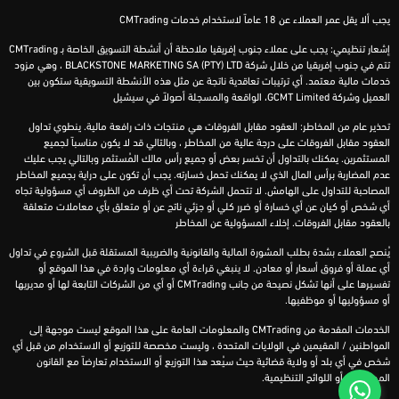
يجب ألا يقل عمر العملاء عن 18 عاماً لاستخدام خدمات CMTrading
إشعار تنظيمي: يجب على عملاء جنوب إفريقيا ملاحظة أن أنشطة التسويق الخاصة بـ CMTrading
تتم في جنوب إفريقيا من خلال شركة BLACKSTONE MARKETING SA (PTY) LTD ، وهي مزود
خدمات مالية معتمد. أي ترتيبات تعاقدية ناتجة عن مثل هذه الأنشطة التسويقية ستكون بين
العميل وشركة GCMT Limited، الواقعة والمسجلة أصولاً في سيشيل
تحذير عام من المخاطر: العقود مقابل الفروقات هي منتجات ذات رافعة مالية. ينطوي تداول
العقود مقابل الفروقات على درجة عالية من المخاطر ، وبالتالي قد لا يكون مناسباً لجميع
المستثمرين. يمكنك بالتداول أن تخسر بعض أو جميع رأس مالك المُستثمر وبالتالي يجب عليك
عدم المضاربة برأس المال الذي لا يمكنك تحمل خسارته. يجب أن تكون على دراية بجميع المخاطر
المصاحبة للتداول على الهامش. لا تتحمل الشركة تحت أي ظرف من الظروف أي مسؤولية تجاه
أي شخص أو كيان عن أي خسارة أو ضرر كلي أو جزئي ناتج عن أو متعلق بأي معاملات متعلقة
بالعقود مقابل الفروقات. إخلاء المسؤولية عن المخاطر
يُنصح العملاء بشدة بطلب المشورة المالية والقانونية والضريبية المستقلة قبل الشروع في تداول
أي عملة أو فروق أسعار أو معادن. لا ينبغي قراءة أي معلومات واردة في هذا الموقع أو
تفسيرها على أنها تشكل نصيحة من جانب CMTrading أو أي من الشركات التابعة لها أو مديريها
أو مسؤوليها أو موظفيها.
الخدمات المقدمة من CMTrading والمعلومات العامة على هذا الموقع ليست موجهة إلى
المواطنين / المقيمين في الولايات المتحدة ، وليست مخصصة للتوزيع أو الاستخدام من قبل أي
شخص في أي بلد أو ولاية قضائية حيث سيُعد هذا التوزيع أو الاستخدام تعارضاً مع القانون
المحلي و / أو اللوائح التنظيمية.