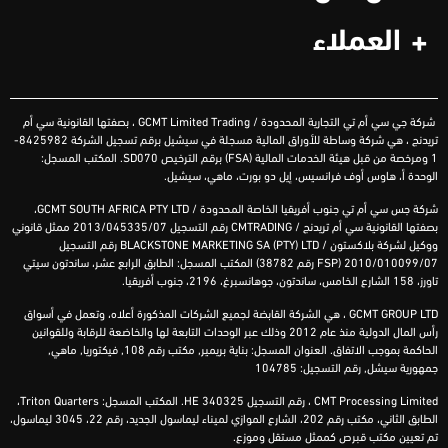
العملاء
شركة
جي سي أم تي التجارية المحدودة
/ GCMT Limited Trading ،
بصفتها القانونية سي أم
تريدنج ، هي شركة وساطة للأوراق المالية مسجلة في سيشيل برقم تسجيل الشركة 8425982-
1 ومرخصة من قبل هيئة الخدمات المالية (
FSA
) برقم الترخيص
SD070
. المكتب المسجل:
الوحدة أ، هاوس أوف فرانسيس، إيل دو بورت، ماهي، سيشيل.
شركة
جس سي أم تي جنوب أفريقيا الخاصة المحدودة /
D
GCMT SOUTH AFRICA PTY LT
،
بصفتها القانونية
سي أم
تريدنج
/
CMTRADING
رقم التسجيل 2013/045335/07 ممثل قانوني
ووكيل لشركة
بلاكستون
/
BLACKSTONE MARKETING SA (PTY) LTD
رقم التسجيل
2010/010099/07 (
FSP
رقم 38782) المكتب المسجل: الطابق الرابع عشر،
ساندتون
سيتي
تاورز
، 158
الشارع
الخامس
،
ساندتون
، جوهانسبرغ، 2196، جنوب أفريقيا.
GCMT GROUP LTD ، هي الشركة القابضة لجميع الشركات المذكورة أعلاه، وتعمل في أسواق
رأس المال الدولية منذ عام 2012 وذلك عبر الوحدات التابعة لها والخاضعة للرقابة وللقوانين
الحاكمة بموجب الاتفاق. العنوان المسجل: بناية بريمير, مكتب رقم 108, فيكتوريا, ماهي,
جمهورية سيشل, رقم التسجيل: 104785
CMT Processing Limited ، رقم التسجيل HE 340325. المكتب المسجل: Triton Quarters،
الطابق الثاني، مكتب رقم 202، الشارع الموازي لميناء ليماسول الجديد، رقم 22، 3045 ليماسول،
تم تعيين مكتب قبرص كممثل مستقل وموزع.