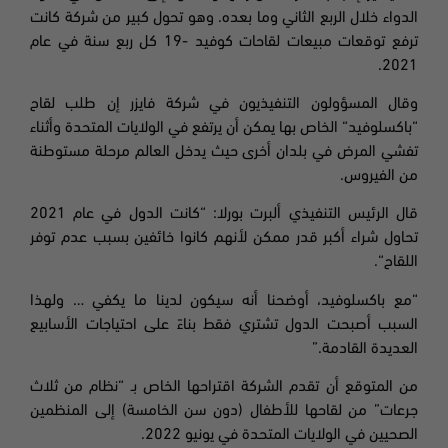
الدواء خلال الربع الثاني وما بعده. وهو تحول كبير من شركة كانت
ترفع توقعات مبيعات لقاحات كوفيد
-19
كل ربع سنة في عام
2021.
وقال المسؤولون التنفيذيون في شركة فايزر إن طلب لقاح
“باكسلوفيد
“
الخاص بها يمكن أن يرتفع في الولايات المتحدة وأثناء
تفشي المرض في بلدان أخرى حيث يدخل العالم مرحلة مستوطنة
من الفيروس.
قال الرئيس التنفيذي ألبرت بورلا
: “
كانت الدول في عام 2021
تحاول شراء أكبر قدر ممكن لأنهم كانوا خائفين بسبب عدم توفر
اللقاح
“.
“مع باكسلوفيد، أوضحنا أنه سيكون لدينا ما يكفي … ولهذا
السبب أصبحت الدول تشتري فقط بناءً على احتياجات الأسابيع
العديدة القادمة.”
من المتوقع أن تقدم الشركة اقتراحها الخاص بـ “نظام من ثلاث
جرعات” من لقاحها للأطفال (دون سن الخامسة) إلى المنظمين
الصحيين في الولايات المتحدة في يونيو 2022.