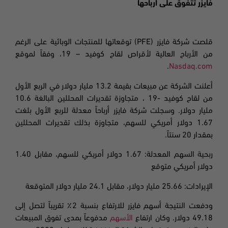
فايزر تتفوق على أرباحها
قلصت شركة
فايزر
(PFE)
توقعاتها للمنتجات الوبائية على الرغم
من الأرباح العالية لأقراص لقاح
كوفيد
– 19،
وفقاً لموقع
.
Nasdaq.com
أعلنت الشركة عن مبيعات بقيمة 13.2 مليار دولار في الربع الأول
من لقاح كوفيد
-19
، متجاوزة تقديرات المحللين البالغة 10.6
مليار دولار. وسجلت شركة فايزر أرباحاً معدلة للربع الأول بلغت
1.67 دولار أمريكي للسهم، متجاوزة بذلك تقديرات المحللين
بمقدار 20 سنتاً
.
ربحية السهم المعدلة: 1.67 دولار أمريكي للسهم، مقابل 1.40
دولار أمريكي متوقع
الإيرادات: 25.66 مليار دولار، مقابل 24.1 مليار دولار المتوقعة
ودفعت النتيجة أسهم فايزر للارتفاع بنسبة 2٪ تقريباً لتصل إلى
49.18 دولار. وكان ارتفاع
الأسهم
مدفوعاً بمدى تفوق المبيعات