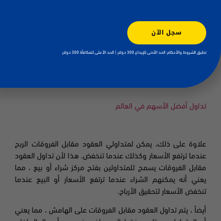
واحدة من أكثر الطرق فائدة للاستفادة من تحركات سعر الأسهم
سجل الآن
هي تداول
العقود مقابل الفروقات
عبر الإنترنت. والعقود مقابل
الفروقات
CFDs
أو عقود الفروقات هي عبارة عن مشتقات مالية
تطبق الشروط والأحكام: الحد الأدنى للإيداع 300 دولار | الحد الأعلى للمكافأة 300 دولار
تسمح للمستثمرين بالمضاربة على تقلبات أسعار أحد الأصول
المالية الأساسية مثل
(
موديرنا أو فايزر
)
دون شرائها مسبقاً.
تداول أفضل الأسهم في العالم
علاوة على ذلك، يمكن لمتداولي العقود مقابل الفروقات الربح
عندما ترتفع الأسعار وكذلك عندما تنخفض. هذا لأن تداول العقود
مقابل الفروقات يسمح للمتداولين بفتح مركز شراء أو بيع ، مما
يعني أنه يمكنهم الشراء عندما ترتفع الأسعار أو البيع عندما
تنخفض الأسعار لتحقيق الأرباح.
أيضاً ، يتم تداول العقود مقابل الفروقات على الهامش ، مما يعني