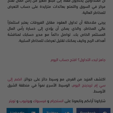
أن المتداولين يحتاجون فقط إلى مبلغ صغير من رأس المال لفتح
مركز في السوق والتمتع بعائدات متزايدة على حساب التعرض
للمخاطر العالية.
يرجى ملاحظة أن تداول العقود مقابل الفروقات يعتبر استثماراً
عالي المخاطر، والذي يمكن أن يؤدي إلى خسارة رأس المال
المستثمر الخاص بك. تواصل دائماً مع مدير حسابك لمناقشة
أهداف الربح وكيف يمكنك تقليل تعرضك للمخاطر السلبية.
جاهز لبدء التداول؟ افتح حساب اليوم
اكتشف المزيد من الفرص مع وسيط حائز على جوائز.
انضم إلى
سي إم تريدينج اليوم
، الوسيط الأسرع نمواً في منطقة الشرق
الأوسط.
شاركونا آراءكم وتابعونا على
انستجرام
و
فيسبوك
و
يوتيوب
و
تويتر