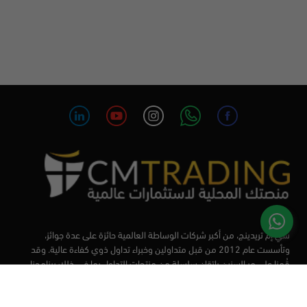
سي إم تريدينج، من أكبر شركات الوساطة العالمية حائزة على عدة جوائز،
وتأسست عام 2012 من قبل متداولين وخبراء تداول ذوي كفاءة عالية. وقد
قُمنا على مر السنين بإتقان سلسلة من منتجات التداول بما في ذلك برنامجنا
التعليمي، من أجل تزويد المتداولين لدينا بأفضل الأدوات في السوق.