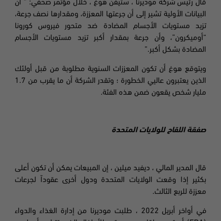
قال رئيس شركة موديرنا ، ستيفن هوغ ، خلال مؤتمر صحفي: ” أن
البيانات الأولية تشير إلى أن جرعتها المعززة، ومقدارها نصف جرعة،
تزيد مستويات الأجسام المضادة ضد متحور فيروس كورونا
“أوميكرون”، وأن جرعة بمقدار أكبر تزيد مستويات الأجسام
المضادة بشكل أكبر
.”
ويتوقع هوغ أن تكون المعززات السنوية مطلوبة من قبل أولئك
الذين يعتبرون عاليي الخطورة ؛ وتقدر الشركة أن ما يقرب من 1.7
مليار شخص يقعون ضمن هذه الفئة.
صفقة اللقاح للولايات المتحدة
قال المدير المالي ، ديفيد ميلين ، إن المبيعات يمكن أن تكون أعلى
بكثير إذا وقعت الولايات المتحدة ودول أخرى عقوداً لجرعات
معززة للربع الثالث.
في أواخر أبريل 2022 ، طلبت موديرنا من إدارة الغذاء والدواء