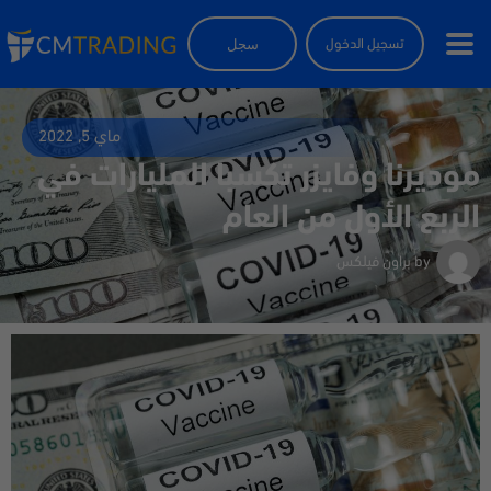
سجل
تسجيل الدخول
ماي 5, 2022
موديرنا وفايزر تكسبا المليارات في
الربع الأول من العام
by
براون فيلكس