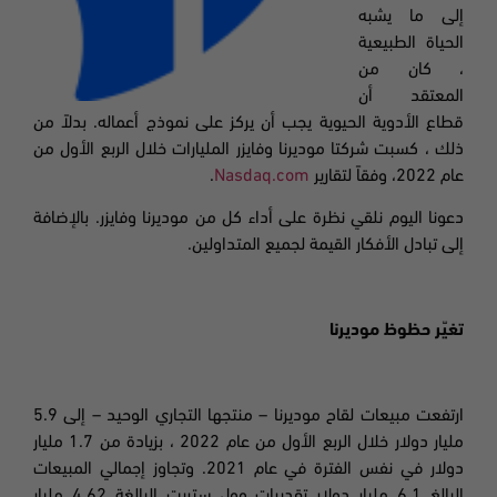
إلى ما يشبه
الحياة الطبيعية
، كان من
المعتقد أن
قطاع الأدوية الحيوية يجب أن يركز على نموذج أعماله.
بدلاً من
ذلك ، كسبت شركتا موديرنا
وفايزر
المليارات خلال الربع الأول من
عام 2022، وفقاً لتقارير
Nasdaq.com
.
دعونا اليوم نلقي نظرة على أداء كل من موديرنا
وفايزر. بالإضافة
إلى تبادل الأفكار القيمة لجميع المتداولين.
تغيّر حظوظ موديرنا
ارتفعت مبيعات لقاح موديرنا – منتجها التجاري الوحيد – إلى 5.9
مليار دولار خلال الربع الأول من عام 2022 ، بزيادة من 1.7 مليار
دولار في نفس الفترة في عام 2021. وتجاوز إجمالي المبيعات
البالغ 6.1 مليار دولار تقديرات وول ستريت البالغة 4.62 مليار