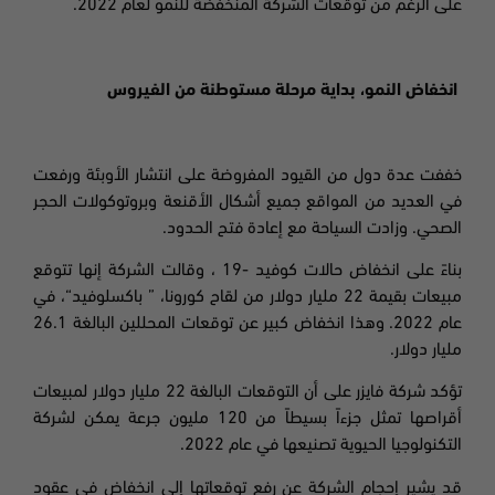
على الرغم من توقعات الشركة المنخفضة للنمو لعام 2022.
انخفاض النمو، بداية مرحلة مستوطنة من الفيروس
خففت عدة دول من القيود المفروضة على انتشار الأوبئة ورفعت
في العديد من المواقع جميع أشكال الأقنعة وبروتوكولات الحجر
الصحي. وزادت السياحة مع إعادة فتح الحدود.
بناءً على انخفاض حالات كوفيد
-19 ،
وقالت الشركة إنها تتوقع
مبيعات بقيمة 22 مليار دولار من لقاح كورونا
، ”
باكسلوفيد
“
، في
عام 2022. وهذا انخفاض كبير عن توقعات المحللين البالغة 26.1
مليار دولار.
تؤكد شركة فايزر على أن التوقعات البالغة 22 مليار دولار لمبيعات
أقراصها تمثل جزءاً بسيطاً من 120 مليون جرعة يمكن لشركة
التكنولوجيا الحيوية تصنيعها في عام 2022.
قد يشير إحجام الشركة عن رفع توقعاتها إلى انخفاض في عقود