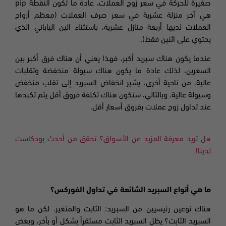
صغيرة للحركة في سعر زوج العملات،
عادة ما تكون النقطة
pip
هي آخر منزلة عشرية في سعر صرف العملات (معظم أزواج
العملات لديها أربعة منازل عشرية، باستثناء الين الياباني الذي
يحتوي على اثنين فقط)
.
عندما يكون هناك سبريد أكبر، فهذا يعني أن هناك فرق أكبر بين
السعرين، لذلك عادة ما يكون هناك سيولة منخفضة وتقلبات
عالية. من ناحية أخرى، يشير انخفاض السبريد إلى تقلب منخفض
وسيولة عالية. وبالتالي، ستكون هناك تكلفة فروق أقل يتم تكبدها
عند تداول زوج عملات بفروق أسعار أقل.
هل تريد معرفة المزيد عن الأسواق؟ تحقق من أحدث بودكاست
لدينا!
ما هي أنواع السبريد الشائعة في تداول الفوركس؟
هناك نوعين رئيسيين من السبريد: الثابت والمتغير. لكن ما هو
السبريد الثابت؟ يظل السبريد الثابت مستقراً بشكل أو بأخر، وبغض