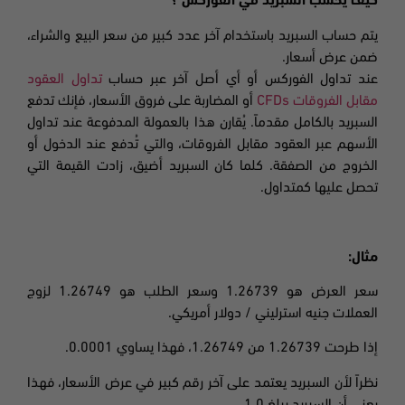
كيف يُحسب السبريد في الفوركس ؟
يتم حساب السبريد باستخدام آخر عدد كبير من سعر البيع والشراء،
ضمن عرض أسعار.
عند تداول الفوركس أو أي أصل آخر عبر حساب
تداول العقود
مقابل الفروقات
CFDs
أو المضاربة على فروق الأسعار، فإنك تدفع
السبريد بالكامل مقدماً. يُقارن هذا بالعمولة المدفوعة عند تداول
الأسهم عبر العقود مقابل الفروقات، والتي تُدفع عند الدخول أو
الخروج من الصفقة. كلما كان السبريد
أضيق، زادت القيمة التي
تحصل عليها كمتداول
.
مثال:
سعر العرض هو 1.26739 وسعر الطلب هو 1.26749 لزوج
العملات جنيه استرليني / دولار أمريكي.
إذا طرحت 1.26739 من
1.26749،
فهذا يساوي 0.0001.
نظراً لأن السبريد يعتمد على آخر رقم كبير في عرض الأسعار، فهذا
يعني أن السبريد يبلغ
1.0.