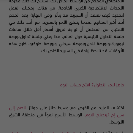
الاقتصادي المقدم من الوسيط الخاص بك. سيتيح لك ذلك معرفة
الأحداث الاقتصادية الكبرى القادمة. من هناك، يمكنك العمل
لتحديد كيف تعتقد أن السبريد قد يتأثر. وفي النهاية، يعد الحجم
أحد أكبر المفاتيح عندما يتعلق الأمر بالسبريد. مع أخذ ذلك في
الاعتبار، من المحتمل أن تواجه فروق أسعار أقل خلال ساعات
جلسة التداول الرئيسية حول العالم. هذا يعني جلسة تداول بورصة
نيويورك وبورصة لندن وبورصة سيدني وبورصة طوكيو. خارج هذه
الأوقات، قد تلاحظ زيادة في السبريد الخاص بك.
جاهز لبدء التداول؟ افتح حساب اليوم
اكتشف المزيد من الفرص مع وسيط حائز على جوائز.
انضم إلى
سي إم تريدينج اليوم
، الوسيط الأسرع نمواً في منطقة الشرق
الأوسط.