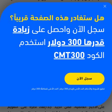
من زوج لآخر
.
وذلك مقابل منحَك حق الوصول إلى السوق
.
هل ستغادر هذه الصفحة قريباً؟
كيفية إدارة السبريد
سجل الآن واحصل على
زيادة
قدرها 300 دولار
استخدم
هناك عدة طرق يمكنك من خلالها تقليل السبريد الخاص بك أثناء
تداول الفوركس خصوصاً إذا كنت تستخدم سبريد متغير من
الكود
CMT300
وسيطك. أولها محاولة اختيار وسيط مثل
سي إم تريدينج
يقدم لك
أفضل قيمة في فروق الأسعار بناءً على احتياجات التداول الخاصة
بك. إذا لم تكن متأكداً كيف تستخدم أو تدير السبريد أثناء التداول،
فإن أفضل مكان للبدء هو حساب فوركس تجريبي. ويتم تقديم هذه
سجل الآن
الحسابات التجريبية من أغلب وسطاء التداول، وتكون هذه
الحسابات
مجهزة بالكامل لمحاكاة بيئة تداول واقعية بدون
تطبق الشروط والأحكام: الحد الأدنى للإيداع 300 دولار | الحد الأعلى للمكافأة 300 دولار
مخاطر.
نظراً لأن السوق، وبالتالي الفارق، يمكن أن يتغير كثيراً بناءً
على الاخبار العالمية، فمن الجيد جداً إلقاء نظرة على التقويم