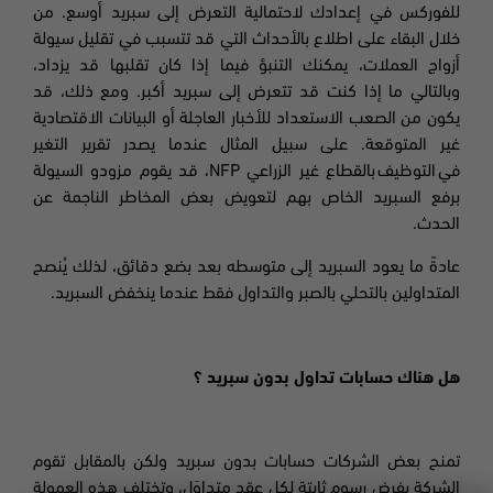
للفوركس في إعدادك لاحتمالية التعرض إلى سبريد أوسع. من
خلال البقاء على اطلاع بالأحداث التي قد تتسبب في تقليل سيولة
أزواج العملات، يمكنك التنبؤ فيما إذا كان تقلبها قد يزداد،
وبالتالي ما إذا كنت قد تتعرض إلى سبريد أكبر. ومع ذلك، قد
يكون من الصعب الاستعداد للأخبار العاجلة أو البيانات الاقتصادية
غير المتوقعة. على سبيل المثال عندما يصدر تقرير
التغير
في
التوظيف
بالقطاع غير الزراعي
NFP
، قد يقوم مزودو السيولة
برفع السبريد الخاص بهم لتعويض بعض المخاطر الناجمة عن
الحدث
.
عادةً ما يعود السبريد إلى متوسطه بعد بضع دقائق، لذلك يُنصح
المتداولين بالتحلي بالصبر والتداول فقط عندما ينخفض السبريد
.
هل هناك حسابات تداول بدون سبريد ؟
تمنح بعض الشركات حسابات بدون سبريد ولكن بالمقابل تقوم
الشركة بفرض رسوم ثابتة لكل عقد متداوَل، وتختلف هذه العمولة