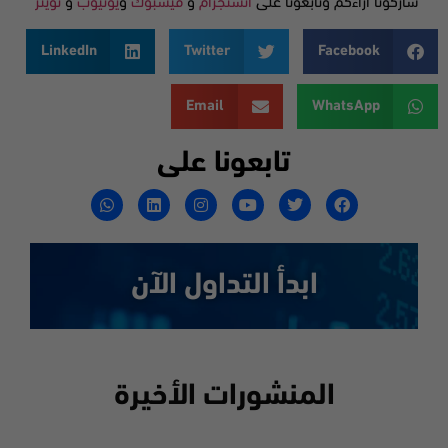
شاركونا آراءكم وتابعونا على
انستجرام
و
فيسبوك
و
يوتيوب
و
تويتر
LinkedIn
Twitter
Facebook
Email
WhatsApp
تابعونا على
ابدأ التداول الآن
المنشورات الأخيرة