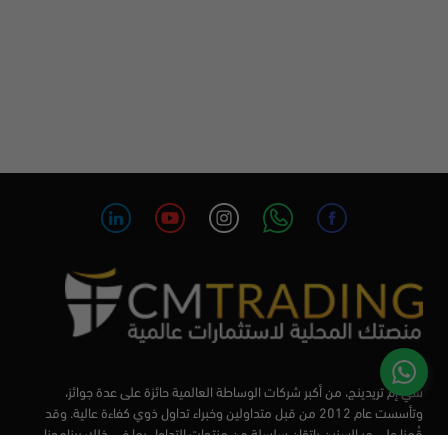
سي إم تريدينج، من أكبر شركات الوساطة العالمية حائزة على عدة جوائز،
وتأسست عام 2012 من قبل متداولين وخبراء تداول ذوي كفاءة عالية. وقد
قُمنا على مر السنين بإتقان سلسلة من منتجات التداول بما في ذلك برنامجنا