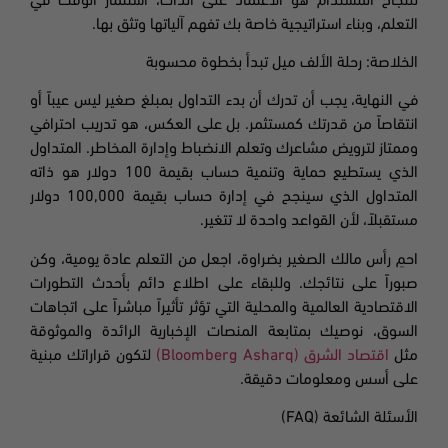
للنجاح المستدام هو الاعتماد على الذات، استثمار الوقت في
التعلم، وبناء استراتيجية خاصة بك تفهم آلياتها وتثق بها.
الخلاصة: رحلة الألف ميل تبدأ بخطوة محسوبة
في النهاية، يجب أن تدرك أن بدء التداول بمبلغ صغير ليس عيباً أو
انتقاصاً من قدرتك كمستثمر. بل على العكس، هو تدريب احترافي
وممتاز لترويض مشاعرك وتعلم الانضباط وإدارة المخاطر. المتداول
الذي يستطيع حماية وتنمية حساب بقيمة 100 دولار هو ذاته
المتداول الذي سينجح في إدارة حساب بقيمة 100,000 دولار
مستقبلاً، لأن القواعد واحدة لا تتغير.
احمِ رأس مالك الصغير بضراوة، اجعل من التعلم عادة يومية، وكن
صبوراً على نتائجك. وللبقاء على اطلاع دائم بأحدث التطورات
الاقتصادية العالمية والمحلية التي تؤثر تأثيراً مباشراً على اتجاهات
السوق، نوصيك بمتابعة المنصات الإخبارية الرائدة والموثوقة
مثل
اقتصاد الشرق (Bloomberg Asharq)
لتكون قراراتك مبنية
على أسس ومعلومات دقيقة.
الأسئلة الشائعة (FAQ)