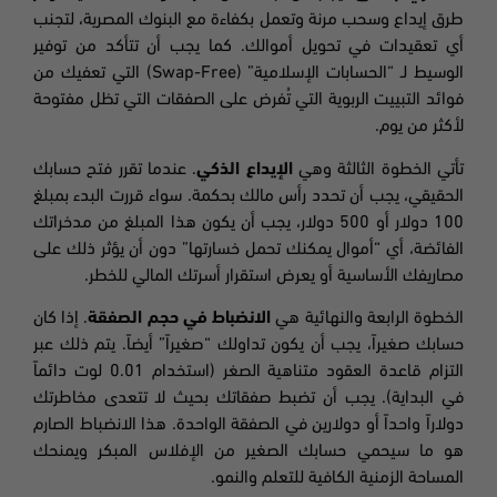
طرق إيداع وسحب مرنة وتعمل بكفاءة مع البنوك المصرية، لتجنب
أي تعقيدات في تحويل أموالك. كما يجب أن تتأكد من توفير
الوسيط لـ “الحسابات الإسلامية” (Swap-Free) التي تعفيك من
فوائد التبييت الربوية التي تُفرض على الصفقات التي تظل مفتوحة
لأكثر من يوم.
تأتي الخطوة الثالثة وهي
الإيداع الذكي
. عندما تقرر فتح حسابك
الحقيقي، يجب أن تحدد رأس مالك بحكمة. سواء قررت البدء بمبلغ
100 دولار أو 500 دولار، يجب أن يكون هذا المبلغ من مدخراتك
الفائضة، أي “أموال يمكنك تحمل خسارتها” دون أن يؤثر ذلك على
مصاريفك الأساسية أو يعرض استقرار أسرتك المالي للخطر.
الخطوة الرابعة والنهائية هي
الانضباط في حجم الصفقة
. إذا كان
حسابك صغيراً، يجب أن يكون تداولك “صغيراً” أيضاً. يتم ذلك عبر
التزام قاعدة العقود متناهية الصغر (استخدام 0.01 لوت دائماً
في البداية). يجب أن تضبط صفقاتك بحيث لا تتعدى مخاطرتك
دولاراً واحداً أو دولارين في الصفقة الواحدة. هذا الانضباط الصارم
هو ما سيحمي حسابك الصغير من الإفلاس المبكر ويمنحك
المساحة الزمنية الكافية للتعلم والنمو.