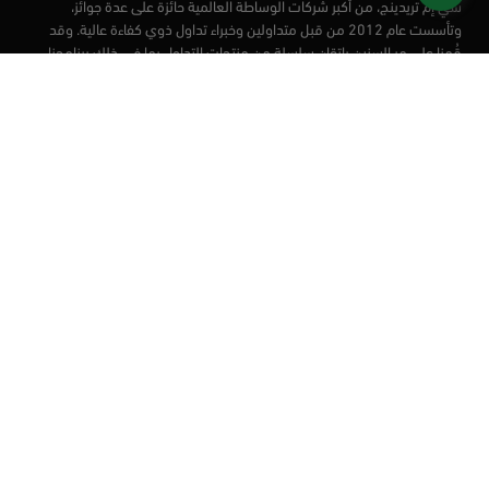
سي إم تريدينج، من أكبر شركات الوساطة العالمية حائزة على عدة جوائز،
وتأسست عام 2012 من قبل متداولين وخبراء تداول ذوي كفاءة عالية. وقد
قُمنا على مر السنين بإتقان سلسلة من منتجات التداول بما في ذلك برنامجنا
التعليمي، من أجل تزويد المتداولين لدينا بأفضل الأدوات في السوق.
الأسواق
أدوات التداول
منصات التداول
التعليم
من نحن
العملاء