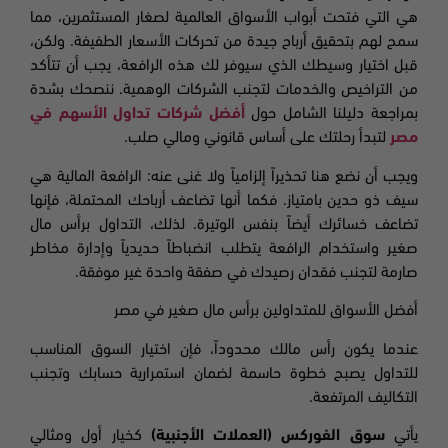
هي التي فتحت أبواب الأسواق العالمية لصغار المستثمرين، مما
سمح لهم بتحقيق أرباح جيدة من تحركات الأسعار الطفيفة. ولكن،
قبل اختيار وسيطك الذي سيوفر لك هذه الرافعة، يجب أن تتأكد
من التراخيص والخدمات لتجنب الشركات الوهمية. ننصحك بشدة
بمراجعة دليلنا الشامل حول
أفضل شركات تداول الأسهم في
مصر
لتبدأ رحلتك على أساس قانوني ومالي صلب.
ويجب أن نضع هنا تحذيراً إلزامياً ولا غنى عنه: الرافعة المالية هي
سيف ذو حدين بامتياز. فكما أنها تضاعف أرباحك المحتملة، فإنها
تضاعف خسائرك أيضاً بنفس الوتيرة. لذلك، التداول برأس مال
صغير واستخدام الرافعة يتطلب انضباطاً حديدياً وإدارة مخاطر
صارمة لتجنب فقدان رصيدك في صفقة واحدة غير موفقة.
أفضل الأسواق للمتداولين برأس مال صغير في مصر
عندما يكون رأس مالك محدوداً، فإن اختيار السوق المناسب
للتداول يصبح خطوة حاسمة لضمان استمرارية حسابك وتجنب
التكاليف المرتفعة.
يأتي
سوق الفوركس (العملات الأجنبية)
كخيار أول ومثالي