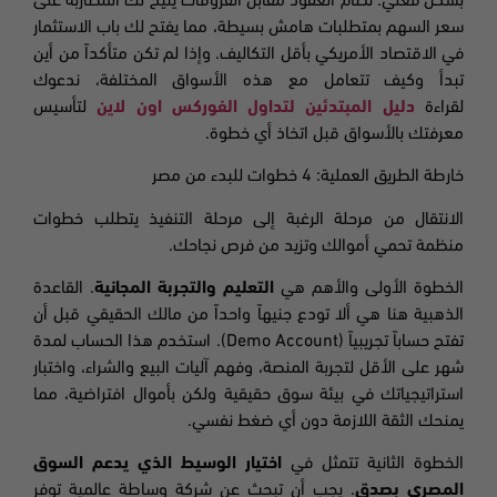
بشكل فعلي. نظام العقود مقابل الفروقات يتيح لك المضاربة على
سعر السهم بمتطلبات هامش بسيطة، مما يفتح لك باب الاستثمار
في الاقتصاد الأمريكي بأقل التكاليف. وإذا لم تكن متأكداً من أين
تبدأ وكيف تتعامل مع هذه الأسواق المختلفة، ندعوك
لقراءة
دليل المبتدئين لتداول الفوركس اون لاين
لتأسيس
معرفتك بالأسواق قبل اتخاذ أي خطوة.
خارطة الطريق العملية: 4 خطوات للبدء من مصر
الانتقال من مرحلة الرغبة إلى مرحلة التنفيذ يتطلب خطوات
منظمة تحمي أموالك وتزيد من فرص نجاحك.
الخطوة الأولى والأهم هي
التعليم والتجربة المجانية
. القاعدة
الذهبية هنا هي ألا تودع جنيهاً واحداً من مالك الحقيقي قبل أن
تفتح حساباً تجريبياً (Demo Account). استخدم هذا الحساب لمدة
شهر على الأقل لتجربة المنصة، وفهم آليات البيع والشراء، واختبار
استراتيجياتك في بيئة سوق حقيقية ولكن بأموال افتراضية، مما
يمنحك الثقة اللازمة دون أي ضغط نفسي.
الخطوة الثانية تتمثل في
اختيار الوسيط الذي يدعم السوق
المصري بصدق
. يجب أن تبحث عن شركة وساطة عالمية توفر