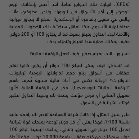
(CFDs)، انهارت تلك الحواجز تماماً. لقد أصبح بإمكانك اليوم
الوصول إلى أكبر الأسواق في نيويورك ولندن وطوكيو، وأنت
جالس في مقهى بالقاهرة أو الإسكندرية، بمبلغ لا يتجاوز ميزانية
عطلة نهاية الأسبوع. هذا المقال سيكشف لك الخطوات العملية
والآمنة لبدء التداول بمبلغ بسيط قد لا يتجاوز 100 أو 200 دولار،
وكيف يمكنك حماية هذا المبلغ وتنميته بذكاء.
السر وراء البدء بمبلغ صغير: كيف تعمل الرافعة المالية؟
قد تتساءل: كيف يمكن لمبلغ 100 دولار أن يكون كافياً لفتح
صفقات في أسواق يبلغ حجم تداولاتها اليومية تريليونات
الدولارات؟ الإجابة تكمن في أداة مالية سحرية تُعرف باسم
“الرافعة المالية” (Leverage). فكر في الرافعة المالية كأنها
تسهيل ائتماني أو قرض مؤقت يمنحه لك وسيط التداول لتكبير
قوتك الشرائية في السوق.
على سبيل المثال، إذا كانت شركة الوساطة تقدم لك رافعة مالية
بنسبة 1:100، فهذا يعني أن كل دولار تودعه يمنحك قوة شرائية
تعادل 100 دولار في السوق. بالتالي، إيداعك البسيط البالغ 100
دولار سيمكنك من فتح صفقات بقيمة 10,000 دولار. هذه الأداة