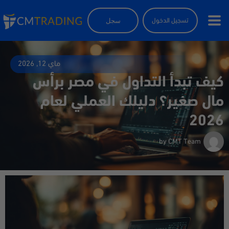
سجل
تسجيل الدخول
ماي 12, 2026
كيف تبدأ التداول في مصر برأس
مال صغير؟ دليلك العملي لعام
2026
by
CMT Team