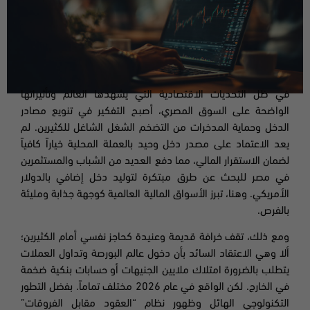
في ظل التحديات الاقتصادية التي يشهدها العالم وتأثيراتها
الواضحة على السوق المصري، أصبح التفكير في تنويع مصادر
الدخل وحماية المدخرات من التضخم الشغل الشاغل للكثيرين. لم
يعد الاعتماد على مصدر دخل وحيد بالعملة المحلية خياراً كافياً
لضمان الاستقرار المالي، مما دفع العديد من الشباب والمستثمرين
في مصر للبحث عن طرق مبتكرة لتوليد دخل إضافي بالدولار
الأمريكي. وهنا، تبرز الأسواق المالية العالمية كوجهة جذابة ومليئة
بالفرص.
ومع ذلك، تقف خرافة قديمة وعنيدة كحاجز نفسي أمام الكثيرين؛
ألا وهي الاعتقاد السائد بأن دخول عالم البورصة وتداول العملات
يتطلب بالضرورة امتلاك ملايين الجنيهات أو حسابات بنكية ضخمة
في الخارج. لكن الواقع في عام 2026 مختلف تماماً. بفضل التطور
التكنولوجي الهائل وظهور نظام “العقود مقابل الفروقات”