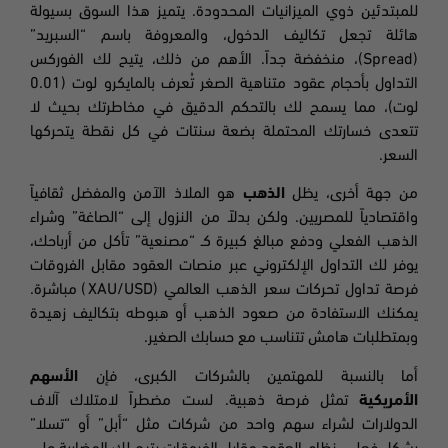
للمبتدئين ذوي الميزانيات المحدودة. يتميز هذا السوق بسيولة
هائلة تجعل تكاليف الدخول، والمعروفة باسم “السبريد”
(Spread)، منخفضة جداً. الأهم من ذلك، يتيح لك الفوركس
التداول بأحجام عقود متناهية الصغر تُعرف بالمايكرو لوت (0.01
لوت)، مما يسمح لك بالتحكم الدقيق في مخاطرتك بحيث لا
تتعدى خسارتك المحتملة بضعة سنتات في كل نقطة يتحركها
السعر.
من جهة أخرى، يظل
الذهب
هو الملاذ الآمن والمفضل ثقافياً
واقتصادياً للمصريين. ولكن بدلاً من النزول إلى “الصاغة” وشراء
الذهب الفعلي ودفع مبالغ كبيرة كـ “مصنعية” تأكل من أرباحك،
يوفر لك التداول الإلكتروني عبر منصات العقود مقابل الفروقات
فرصة تداول تحركات سعر الذهب العالمي (XAU/USD) مباشرة.
يمكنك الاستفادة من صعود الذهب أو هبوطه بتكاليف زهيدة
وبمتطلبات هامش تتناسب مع حسابك الصغير.
أما بالنسبة للمهتمين بالشركات الكبرى، فإن
الأسهم
الأمريكية
تمثل فرصة ذهبية. لست مضطراً لامتلاك آلاف
الدولارات لشراء سهم واحد من شركات مثل “أبل” أو “تسلا”