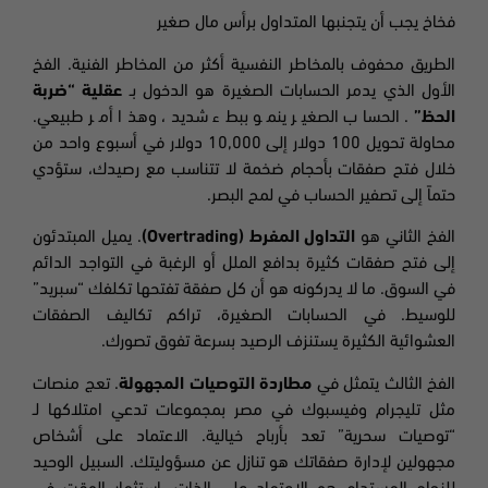
فخاخ يجب أن يتجنبها المتداول برأس مال صغير
الطريق محفوف بالمخاطر النفسية أكثر من المخاطر الفنية. الفخ
الأول الذي يدمر الحسابات الصغيرة هو الدخول بـ
عقلية “ضربة
الحظ”
. الحساب الصغير ينمو ببطء شديد، وهذا أمر طبيعي.
محاولة تحويل 100 دولار إلى 10,000 دولار في أسبوع واحد من
خلال فتح صفقات بأحجام ضخمة لا تتناسب مع رصيدك، ستؤدي
حتماً إلى تصفير الحساب في لمح البصر.
الفخ الثاني هو
التداول المفرط (
Overtrading
)
. يميل المبتدئون
إلى فتح صفقات كثيرة بدافع الملل أو الرغبة في التواجد الدائم
في السوق. ما لا يدركونه هو أن كل صفقة تفتحها تكلفك “سبريد”
للوسيط. في الحسابات الصغيرة، تراكم تكاليف الصفقات
العشوائية الكثيرة يستنزف الرصيد بسرعة تفوق تصورك.
الفخ الثالث يتمثل في
مطاردة التوصيات المجهولة
. تعج منصات
مثل تليجرام وفيسبوك في مصر بمجموعات تدعي امتلاكها لـ
“توصيات سحرية” تعد بأرباح خيالية. الاعتماد على أشخاص
مجهولين لإدارة صفقاتك هو تنازل عن مسؤوليتك. السبيل الوحيد