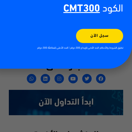
الإنترنت، يُنصح دائماً باستشارة محاسب قانوني أو مستشار ضرائب
الكود
CMT300
مصري معتمد لتوضيح موقفك الضريبي الدقيق وضمان التزامك
التام بالقوانين وتجنب أي مساءلة مستقبلية.
LinkedIn
Twitter
Facebook
سجل الآن
تطبق الشروط والأحكام: الحد الأدنى للإيداع 300 دولار | الحد الأعلى للمكافأة 300 دولار
Email
WhatsApp
تابعونا على
ابدأ التداول الآن