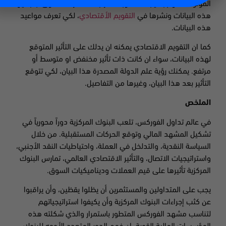
الموثوقة تقوم بالنيابه عنك وبعد مراجعة محترفة للسوق، بتجميع
هذه البيانات ونشرها في
التقويم الأقتصادي
، لكي تعرف مواعيد
هذه البيانات.
كما ان التقويم الاقتصادي يمكنه ان يدلك على التأثير المتوقع
لهذه البيانات، سواء ان كانت ذات تأثير مخنفض او متوسط أو
مرتفع. يمكنك رؤية علم الدولة المصدرة هذا البيان، لكي تتوقع
التأثير بعد هذا البيان، وغيرها من التفاصيل.
الملخص
في عالم تداول الفوركس، تلعب البنوك المركزية دوراً محورياً في
تشكيل المشهد المالي وتوقع الحركات المستقبلية. من خلال
السياسة النقدية، والتدلخل في العملة، واحتياطيات النقد الأجنبي،
واستراتيجيات الاتصال، والتأثير الاقتصادي العالمي، تمارس البنوك
المركزية تأثيرها على قيم العملات وديناميكيات السوق.
يجب على المتداولين والمستثمرين أن يظلوا يقظين، وأن يراقبوا
عن كثب إجراءات البنوك المركزية وأن يكيفوا استراتيجياتهم
لتناسب مشهد الفوركس المتطور باستمرار والذي شكلته هذه