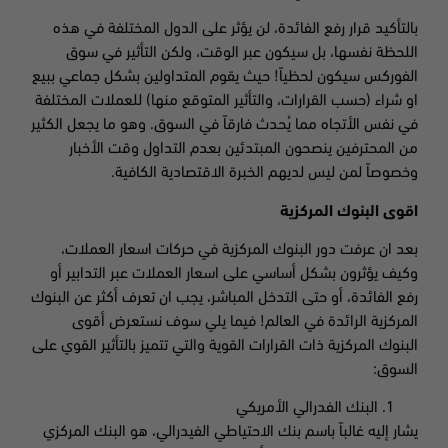
بالتأكيد قرار رفع الفائدة، لن يؤثر على الدول المختلفة في هذه
اللحظة نفسها، بل سيكون عبر الوقت، ولكن التأثير في سوق
الفوركس سيكون لحظياً! حيث يقوم المتداولين بشكل جماعي ببيع
او شراء (حسب القرارات، والتأثير المتوقع منها) للعملات المختلفة
في نفس الأتجاه مما يُحدث فارقاً في السوق. وهو ما يجعل الكثير
من المحترفين ينصحون المبتدئين بعدم التداول وقت الأخبار
وخصوصاً لمن ليس لديهم الخبرة الاقتصادية الكافية.
اقوى البنوك المركزية
بعد ان عرفت دور البنوك المركزية في حركات اسعار العملات،
وكيف يؤثرون بشكل أساسي على اسعار العملات عبر التدابير أو
رفع الفائدة، أو حتى التدخل المباشر، يجب ان تعرف أكثر عن البنوك
المركزية الرائدة في العالم! فيما يلي سوف نستعرض أقوى
البنوك المركزية ذات القرارات القوية والتي تتميز بالتأثير القوي على
السوق:
البنك الفدرالي الأمريكي
يشار إليه غالباً باسم بنك الاحتياطي الفيدرالي، هو البنك المركزي