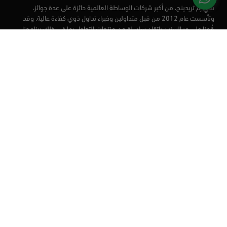
سي إم تريدينج، من أكبر شركات الوساطة العالمية حائزة على عدة جوائز،
وتأسست عام 2012 من قبل متداولين وخبراء تداول ذوي كفاءة عالية. وقد
قُمنا على مر السنين بإتقان سلسلة من منتجات التداول بما في ذلك برنامجنا
التعليمي، من أجل تزويد المتداولين لدينا بأفضل الأدوات في السوق.
الأسواق
أدوات التداول
منصات التداول
التعليم
من نحن
العملاء