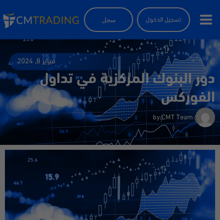
سجل
تسجيل الدخول
فبراير 8, 2024
دور البنوك المركزية في تداول
الفوركس
by
CMT Team