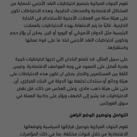
تقوم البنوك المركزية بتجميع احتياطيات النقد الأجنبي للحماية من
المشاكل الاقتصادية والصدمات الخارجية، وهذه الاحتياطات تكون
على هيئة سلة من العملات الأجنبية للأستخدام في التجارة
الخارجية. غالبًا ما يتم الاحتفاظ بهذه الاحتياطيات بالعملات
الرئيسية مثل الدولار الأمريكي أو اليورو أو الين. يمكن أن يؤثر حجم
وتكوين احتياطيات النقد الأجنبي لبلد ما على قوة عملتها
واستقرارها.
على سبيل المثال، قد تتمتع البلدان التي لديها احتياطيات كبيرة
بقدرة أفضل على الصمود في وجه العواصف الاقتصادية، وغرس
الثقة بين المستثمرين والتجار. يمكن ان تكون هذه الاحتياطات على
هيئة ودائع أو سنتدات تحتفظ بها الدولة في البنك المركزي، أى
حتى على هيئة ذهب مادي. وعلى العكس من ذلك، فإن نقص
الاحتياطيات قد يشير إلى الضعف ويؤثر على جاذبية العملة في
سوق الفوركس.
التواصل وتوضيح الوضع الراهن
تقوم البنوك المركزية بتوصيل قراراتها السياسية وتوقعاتها
الاقتصادية من خلال قنوات مختلفة، بما في ذلك المؤتمرات