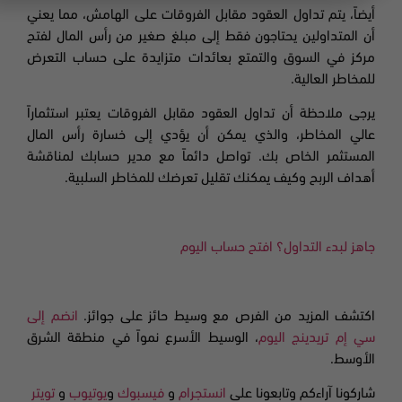
أيضاً، يتم تداول العقود مقابل الفروقات على الهامش، مما يعني
أن المتداولين يحتاجون فقط إلى مبلغ صغير من رأس المال لفتح
مركز في السوق والتمتع بعائدات متزايدة على حساب التعرض
للمخاطر العالية.
يرجى ملاحظة أن تداول العقود مقابل الفروقات يعتبر استثماراً
عالي المخاطر، والذي يمكن أن يؤدي إلى خسارة رأس المال
المستثمر الخاص بك. تواصل دائماً مع مدير حسابك لمناقشة
أهداف الربح وكيف يمكنك تقليل تعرضك للمخاطر السلبية.
جاهز لبدء التداول؟ افتح حساب اليوم
اكتشف المزيد من الفرص مع وسيط حائز على جوائز.
انضم إلى
سي إم تريدينج اليوم
، الوسيط الأسرع نمواً في منطقة الشرق
الأوسط.
شاركونا آراءكم وتابعونا على
انستجرام
و
فيسبوك
و
يوتيوب
و
تويتر