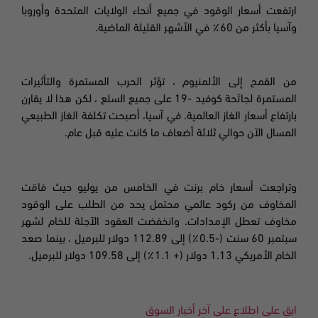
ارتفعت أسعار الوقود في جميع أنحاء الولايات المتحدة وأوروبا
وآسيا بأكثر من 60٪ في الأشهر القليلة الماضية.
من القمح إلى الألمنيوم ، تؤثر الحرب المستمرة والتأثيرات
المستمرة لجائحة كوفيد
-19
على جميع السلع ، لكن هذا لا يقارن
بارتفاع أسعار الغاز العالمية. في آسيا، أصبحت تكلفة الغاز الطبيعي
المسال الآن حوالي ثلاثة أضعاف ما كانت عليه قبل عام.
وتراجعت أسعار خام برنت في الخامس من يوليو
حيث فاقت
المخاوف من ركود عالمي محتمل يحد من الطلب على الوقود
مخاوف تعطل الإمدادات. وانخفضت العقود الآجلة للخام لشهر
سبتمبر 60 سنت (-0.5٪) إلى 112.89 دولار للبرميل ، بينما صعد
الخام الأمريكي 1.13 دولار (+ 1.1٪) إلى 109.58 دولار للبرميل.
ابق على اطلاع على آخر أخبار السوق