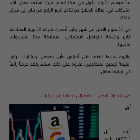
بدأ موسم الأرباح الأول في هذا العام، حيث تستعد بعض أكبر
الشركات في العالم للإبلاغ عن نتائج الربع الرابع من يناير إلى فبراير
2023.
في الأسبوع الأخير من شهر يناير،
أصدرت شركة الأدوية العملاقة
فايزر وشبكة التواصل الاجتماعي العملاقة ميتا (فيسبوك)
نتائجها
.
واليوم نسلط الضوء على أمازون وأبل وجوجل، ونشارك الرؤى
القيمة لجميع المتداولين. علاوة على ذلك، سنشارككم عرضاً رائعاً
في نهاية المقال
.
كن متداولاً أفضل – انضم إلى ندواتنا عبر الإنترنت
أبل
أرباح أبل
(APPL)
للربع