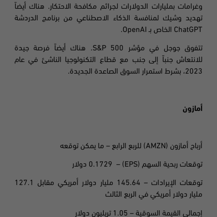
وغرامات بمليارات الدولارات لجرائم مكافحة الاحتكار. هناك أيضاً
تهديد وشيك لمنافسة الذكاء الاصطناعي من برنامج الدردشة
ChatGPT
الخاص بـ
OpenAI.
تتفوق جوجل
في مؤشر
S&P 500.
هناك أيضاً فرصة جيدة
للانتعاش جنباً إلى جنب مع قطاع التكنولوجيا الناشئ في عام
2023،
بشرط استمرار السوق الصاعدة الجديدة
.
أمازون
أرباح أمازون
(AMZN)
للربع الرابع – ما يمكن توقعه
توقعات ربحية السهم
(EPS) – 0.1729
دولار
توقعات الإيرادات – 145.64 مليار دولار أمريكي مقابل 127.1
مليار دولار أمريكي في الربع الثالث
إجمالي القيمة السوقية – 1.05 تريليون دولار