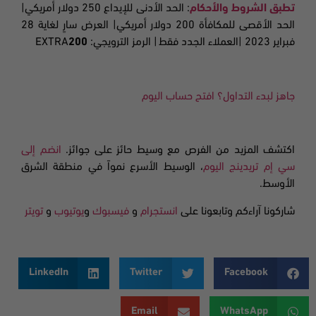
تطبق الشروط والأحكام
:
الحد الأدنى للإيداع
250
دولار أمريكي|
الحد الأقصى للمكافأة
200
دولار أمريكي| العرض سارٍ لغاية
28
فبراير
2023 |
العملاء الجدد فقط
| الرمز الترويجي: EXTRA
200
جاهز لبدء التداول؟ افتح حساب اليوم
اكتشف المزيد من الفرص مع وسيط حائز على جوائز.
انضم إلى
سي إم تريدينج اليوم
، الوسيط الأسرع نمواً في منطقة الشرق
الأوسط.
شاركونا آراءكم وتابعونا على
انستجرام
و
فيسبوك
و
يوتيوب
و
تويتر
LinkedIn
Twitter
Facebook
Email
WhatsApp