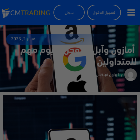
سجل
تسجيل الدخول
فبراير 2, 2023
أمازون وآبل وجوجل – يوم مهم
للمتداولين
by
براون فيلكس