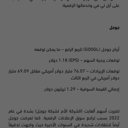
على أبل تي في وخدماتها الرقمية
.
جوجل
أرباح جوجل
(GOOGL)
للربع الرابع
– ما يمكن توقعه
توقعات ربحية السهم
– (EPS) 1.18
دولار
توقعات الإيرادات – 76.07 مليار دولار أمريكي مقابل 69.09 مليار
دولار أمريكي في الربع الثالث
إجمالي القيمة السوقية – 1.29 تريليون دولار
تضررت أسهم ألفابت (الشركة الأم لشركة جوجل) بشدة في عام
2022 بسبب تراجع سوق الإعلانات الرقمية. كما تعرضت جوجل
أيضاً لانتقادات شديدة في السنوات الأخيرة حيث واجهت تدقيقاً