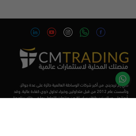
سي إم تريدينج، من أكبر شركات الوساطة العالمية حائزة على عدة جوائز،
وتأسست عام 2012 من قبل متداولين وخبراء تداول ذوي كفاءة عالية. وقد
قُمنا على مر السنين بإتقان سلسلة من منتجات التداول بما في ذلك برنامجنا
التعليمي، من أجل تزويد المتداولين لدينا بأفضل الأدوات في السوق.
الأسواق