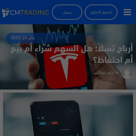
سجل
تسجيل الدخول
يناير 24, 2023
أرباح تسلا: هل السهم شراء أم بيع
أم احتفاظ؟
by
براون فيلكس