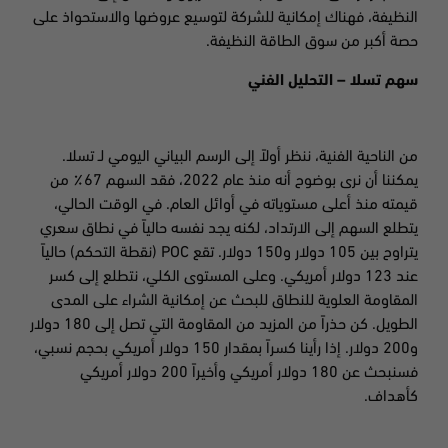
النظيفة، فهناك إمكانية للشركة لتوسيع عروضها والاستحواذ على
حصة أكبر من سوق الطاقة النظيفة.
سهم تسلا – التحليل الفني
من الناحية الفنية، ننظر أولاً إلى الرسم البياني اليومي لـ تسلا.
يمكننا أن نرى بوضوح أنه منذ عام 2022، فقد السهم 67٪ من
قيمته منذ أعلى مستوياته في أوائل العام. في الوقت الحالي،
يتطلع السهم إلى الارتداد، لكنه يجد نفسه حالياً في نطاق سعري
يتراوح بين 105 دولار و150 دولار. تقع
POC
(نقطة التحكم) حالياً
عند 123 دولار أمريكي. وعلى المستوى الكلي، نتطلع إلى كسر
المقاومة العلوية للنطاق للبحث عن إمكانية الشراء على المدى
الطويل. كن حذراً من المزيد من المقاومة التي تصل إلى 180 دولار
و200 دولار. إذا رأينا كسراً بمقدار 150 دولار أمريكي بحجم نسبي،
فسنبحث عن 180 دولار أمريكي وأخيراً
200 دولار أمريكي
كأهداف.