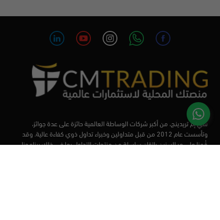
سي إم تريدينج، من أكبر شركات الوساطة العالمية حائزة على عدة جوائز،
وتأسست عام 2012 من قبل متداولين وخبراء تداول ذوي كفاءة عالية. وقد
قُمنا على مر السنين بإتقان سلسلة من منتجات التداول بما في ذلك برنامجنا
التعليمي، من أجل تزويد المتداولين لدينا بأفضل الأدوات في السوق.
الأسواق
أدوات التداول