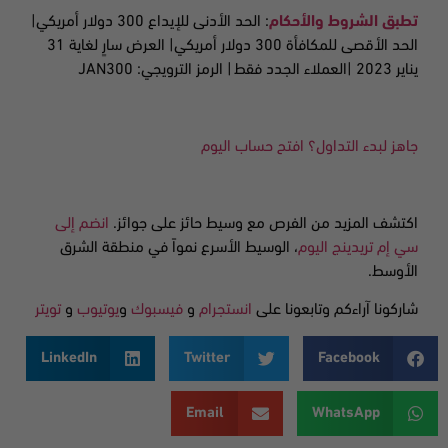
تطبق الشروط والأحكام
:
الحد الأدنى للإيداع 300 دولار أمريكي|
الحد الأقصى للمكافأة 300 دولار أمريكي| العرض سارٍ لغاية 31
يناير 2023
|
العملاء الجدد فقط
| الرمز الترويجي: JAN300
جاهز لبدء التداول؟ افتح حساب اليوم
اكتشف المزيد من الفرص مع وسيط حائز على جوائز.
انضم إلى
سي إم تريدينج اليوم
، الوسيط الأسرع نمواً في منطقة الشرق
الأوسط.
شاركونا آراءكم وتابعونا على
انستجرام
و
فيسبوك
و
يوتيوب
و
تويتر
LinkedIn
Twitter
Facebook
Email
WhatsApp