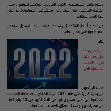
وبينما كافح المستهلكون الضربة المزدوجة للتضخم المرتفع وأسعار
الفائدة المرتفعة، كان المتداولون محظوظين للاستفادة من مثل
هذا العام المتقلب
.
من ارتفاع أسعار الفائدة إلى سرقة العملات المشفرة، إليك بعض
أهم الأخبار على مدار العام
.
يناير
البيتكوين ينهار:
هل يجب عليك
شراء العملات
المشفرة الآن
عانت البيتكوين
من بداية كارثية حتى عام
2022؛
حيث انخفض سعر ملكة العملات
المشفرة إلى أدنى مستوى لها في ثلاثة أشهر في 10 يناير كجزء
من عمليات بيع واسعة النطاق للعملات المشفرة
.