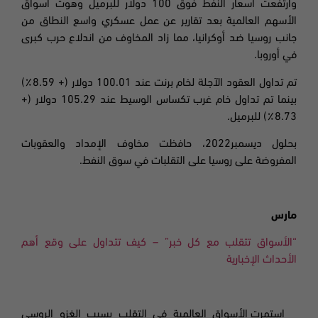
وارتفعت أسعار النفط فوق 100 دولار للبرميل وهوت أسواق
الأسهم العالمية بعد تقارير عن عمل عسكري واسع النطاق من
جانب روسيا ضد أوكرانيا، مما زاد المخاوف من اندلاع حرب كبرى
في أوروبا
.
تم تداول العقود الآجلة لخام برنت عند 100.01 دولار (+ 8.59٪)
بينما تم تداول خام غرب تكساس الوسيط عند 105.29 دولار (+
8.73٪) للبرميل.
بحلول ديسمبر
2022،
حافظت مخاوف الإمداد والعقوبات
المفروضة على روسيا على التقلبات في سوق النفط
.
مارس
“
الأسواق تتقلب مع كل خبر” – كيف تتداول على وقع أهم
الأحداث الإخبارية
استمرت الأسواق العالمية في التقلب بسبب الغزو الروسي