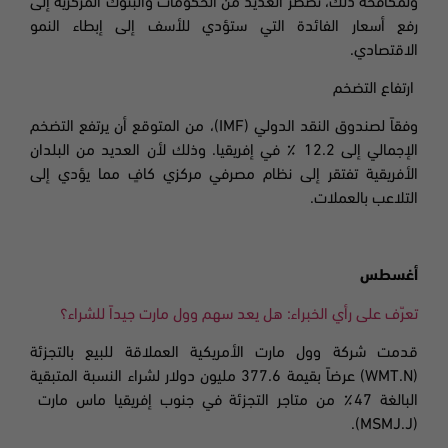
ولمكافحة ذلك، تضطر العديد من الحكومات والبنوك المركزية إلى
رفع أسعار الفائدة التي ستؤدي للأسف إلى إبطاء النمو
الاقتصادي.
ارتفاع التضخم
وفقاً لصندوق النقد الدولي (
IMF
)، من المتوقع أن يرتفع التضخم
الإجمالي إلى 12.2 ٪ في إفريقيا. وذلك لأن العديد من البلدان
الأفريقية تفتقر إلى نظام مصرفي مركزي كافٍ مما يؤدي إلى
التلاعب بالعملات.
أغسطس
تعرّف على رأي الخبراء: هل يعد سهم وول مارت جيداً للشراء؟
قدمت شركة وول مارت الأمريكية العملاقة للبيع بالتجزئة
(
WMT.N
) عرضاً بقيمة 377.6 مليون دولار لشراء النسبة المتبقية
البالغة 47٪ من متاجر التجزئة في جنوب إفريقيا ماس مارت
(MSMJ.J).