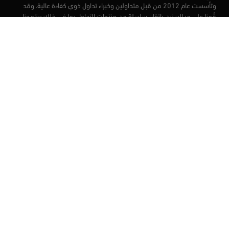
وتأسست عام 2012 من قبل متداولين وخبراء تداول ذوي كفاءة عالية. وقد
قُمنا على مر السنين بإتقان سلسلة من منتجات التداول بما في ذلك برنامجنا
التعليمي، من أجل تزويد المتداولين لدينا بأفضل الأدوات في السوق.
الأسواق
أدوات التداول
منصات التداول
التعليم
من نحن
العملاء