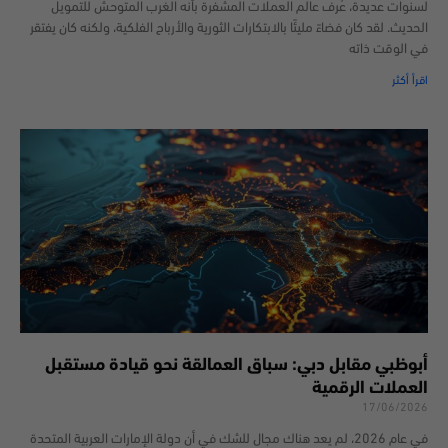
لسنوات عديدة، عُرف عالم العملات المشفرة بأنه الغرب المتوحش للتمويل
الحديث. لقد كان فضاءً مليئًا بالابتكارات الثورية والأرباح الفلكية، ولكنه كان يفتقر
في الوقت ذاته
اقرأ أكثر
أبوظبي مقابل دبي: سباق العمالقة نحو قيادة مستقبل
العملات الرقمية
17/06/2026
في عام 2026، لم يعد هناك مجال للشك في أن دولة الإمارات العربية المتحدة