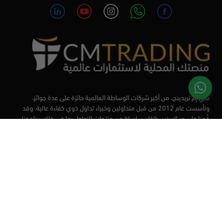
سي إم تريدينج، من أكبر شركات الوساطة العالمية حائزة على عدة جوائز،
وتأسست عام 2012 من قبل متداولين وخبراء تداول ذوي كفاءة عالية. وقد
قُمنا على مر السنين بإتقان سلسلة من منتجات التداول بما في ذلك برنامجنا
التعليمي، من أجل تزويد المتداولين لدينا بأفضل الأدوات في السوق.
الأسواق
أدوات التداول
منصات التداول