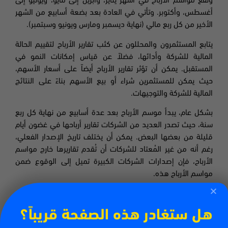
وتقع مواسم الأرباح في أشهر يناير، وأبريل إلى مايو، ويوليو إلى
أغسطس، وأكتوبر. وتأتي في العادة بعد بضعة أسابيع من الشهر
الأخير من كل ربع مالي (نهاية ديسمبر ومارس ويونيو وسبتمبر)
.
يتابع المستثمرون والمحللون عن كثب تقارير الأرباح لتقييم الحالة
المالية للشركة وأدائها، فضلاً عن قياس إمكانات النمو في
المستقبل. يمكن أن تؤثر تقارير الأرباح أيضاً على أسعار الأسهم،
حيث يمكن للمستثمرين شراء أو بيع الأسهم بناءً على النتائج
المالية للشركة والتوجيهات.
بشكل عام، يبدأ موسم الأرباح بعد عدة أسابيع من نهاية كل ربع
سنة، حيث تصدر العديد من الشركات تقارير أرباحها في غضون أيام
قليلة من بعضها البعض. يمكن أن يختلف تاريخ الإصدار الفعلي،
رغم أنه من غير المُعتاد للشركات أن تُقدم تقاريرها خارج مواسم
الأرباح، فإن إصدارات الشركات الكبيرة تميل إلى الوقوع ضمن
مواسم الأرباح هذه
.
هل ستغادر هذه الصفحة قريباً؟
اقرأ المزيد من مقالات سي إم تريدينج: