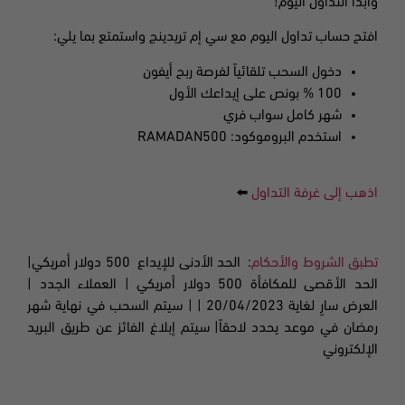
وابدأ التداول اليوم!
افتح حساب تداول اليوم مع سي إم تريدينج واستمتع بما يلي:
دخول السحب تلقائياً لفرصة ربح أيفون
100 %
بونص على إيداعك الأول
شهر كامل سواب فري
استخدم البروموكود
: RAMADAN500
اذهب إلى غرفة التداول
⬅️
تطبق الشروط والأحكام
:
الحد الأدنى للإيداع
500
دولار أمريكي
|
الحد الأقصى للمكافأة 500 دولار أمريكي
|
العملاء الجدد
|
العرض سارٍ لغاية
20/04/2023 | |
سيتم السحب في نهاية شهر
رمضان في موعد يحدد لاحقاً| سيتم إبلاغ الفائز عن طريق البريد
الإلكتروني