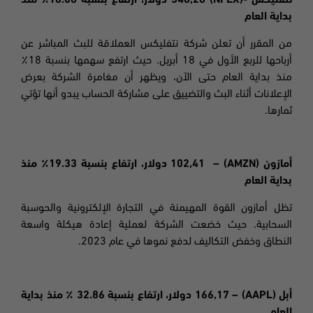
نتفليكس
-(NFLX)
348,28
دولار،
ارتفاع بنسبة
18.08٪ منذ
بداية العام
من المقرر أن تعلن شركة
نتفليكس العملاقة للبث المباشر عن
أرباحها للربع الأول في 18 أبريل. حيث ارتفع سهمها بنسبة 18٪
منذ بداية العام حتى الآن، ويظهر أن مغامرة الشركة بعرض
الإعلانات أثناء البث والتضييق على مشاركة الحساب يبدو أنها تؤتي
ثمارها.
أمازون
(AMZN) –
102,41
دولار،
ارتفاع بنسبة
19.33٪
منذ
بداية العام
تظل أمازون القوة المهيمنة في التجارة الإلكترونية والحوسبة
السحابية. حيث خضعت الشركة لعملية إعادة هيكلة واسعة
النطاق وخفض التكاليف لدفع نموها في عام 2023.
أبل
(AAPL) –
166,17
دولار، ارتفاع بنسبة
32.86 ٪
منذ بداية
العام