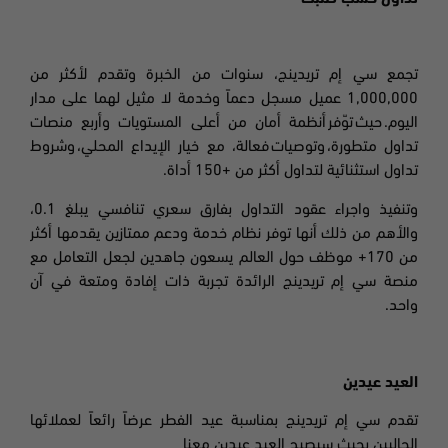
تجمع سي إم تريدينج، سنوات من الخبرة وتقدم لأكثر من
1,000,000 عميل مسجل دعماً وخدمة لا مثيل لهما على مدار
اليوم. حيث توّفر أنظمة أمان من أعلى المستويات وأربع
منصات
تداول
متطورة، وتوصيات فعالة،
مع خيار الإيداع المحلي،
وشروط
تداول استثنائية
لتداول أكثر من
+150
أداة
.
وتنفيذ واجراء عقود التداول بفارق سعري تنافسي يبلغ
0.1
،
والأهم من ذلك أنها توفر نظام خدمة ودعم ممتازين
يقدمها أكثر
من 170+ موظف حول العالم يسعون
جاهدين لجعل التعامل مع
منصة سي إم تريدينج الرائدة تجربة ذات إفادة ومتعة في آن
واحد.
العيد عيدين
تقدم سي إم تريدينج بمناسبة عيد الفطر عرضاً رائعاً لعملائها
الحاليين بحيث سيصبح العيد عيدين معنا