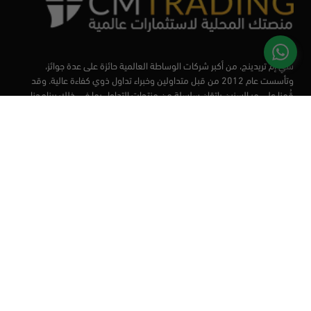
سي إم تريدينج، من أكبر شركات الوساطة العالمية حائزة على عدة جوائز،
وتأسست عام 2012 من قبل متداولين وخبراء تداول ذوي كفاءة عالية. وقد
قُمنا على مر السنين بإتقان سلسلة من منتجات التداول بما في ذلك برنامجنا
التعليمي، من أجل تزويد المتداولين لدينا بأفضل الأدوات في السوق.
الأسواق
أدوات التداول
منصات التداول
التعليم
من نحن