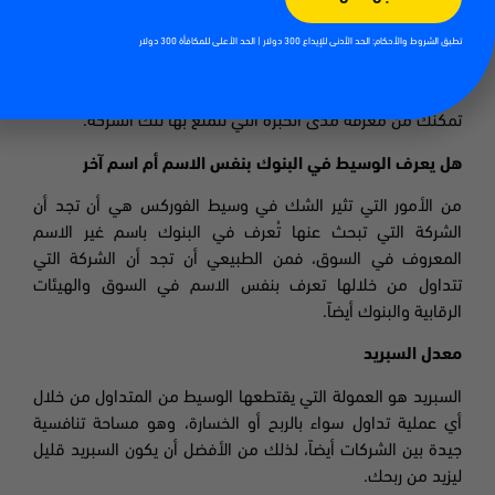
تعرف على سنة تأسيس شركة الوساطة
تطبق الشروط والأحكام: الحد الأدنى للإيداع 300 دولار | الحد الأعلى للمكافأة 300 دولار
وهو من بين أهم الامور التي عليك معرفتها لتتمكن
من انتقاء أفضل وسيط فوركس، حيث إن معرفة سنة التأسيس
تمكنك من معرفة مدى الخبرة التي تتمتع بها تلك الشركة
.
هل يعرف الوسيط في البنوك بنفس الاسم أم اسم آخر
من الأمور التي تثير الشك في وسيط الفوركس هي أن تجد أن
الشركة التي تبحث عنها تُعرف في البنوك باسم غير الاسم
المعروف في السوق، فمن الطبيعي أن تجد أن الشركة التي
تتداول من خلالها تعرف بنفس الاسم في السوق والهيئات
الرقابية والبنوك أيضاً
.
معدل السبريد
السبريد هو العمولة التي يقتطعها الوسيط من المتداول من خلال
أي عملية تداول سواء بالربح أو الخسارة، وهو مساحة تنافسية
جيدة بين الشركات أيضاً
،
لذلك من الأفضل أن يكون السبريد
قليل
ليزيد من ربحك
.