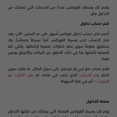
يقدم لك وسطاء الفوركس عدداً من الخدمات التي تمكنك من
التداول مثل:
فتح حساب تداول
أصبح فتح حساب تداول فوركس أسهل على مر السنين. الآن، يعد
فتح الحساب لدى وسيط الفوركس أمراً بسيطاً ومباشراً، ولا
يستغرق عموماً سوى بضع خطوات قصيرة لإكمالها. ولكي تتم
العملية بأكملها بما في ذلك التحقق من البيانات والأوراق يومين
فقط.
لفتح حساب مع سي إم تريدينج، على سبيل المثال، ما عليك سوى
اختيار
نوع الحساب
الذي ترغب في فتحه، ثم
ملء الطلب عبر
الإنترنت
– أمر في غاية السهولة
منصة التداول
يوفر لك وسيط الفوركس المنصة التي يمكنك من خلالها التداول