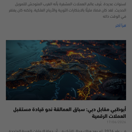
لسنوات عديدة، عُرف عالم العملات المشفرة بأنه الغرب المتوحش للتمويل
الحديث. لقد كان فضاءً مليئًا بالابتكارات الثورية والأرباح الفلكية، ولكنه كان يفتقر
في الوقت ذاته
اقرأ أكثر
أبوظبي مقابل دبي: سباق العمالقة نحو قيادة مستقبل
العملات الرقمية
17/06/2026
في عام 2026، لم يعد هناك مجال للشك في أن دولة الإمارات العربية المتحدة