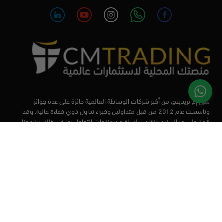
سي إم تريدينج، من أكبر شركات الوساطة العالمية حائزة على عدة جوائز،
وتأسست عام 2012 من قبل متداولين وخبراء تداول ذوي كفاءة عالية. وقد
قُمنا على مر السنين بإتقان سلسلة من منتجات التداول بما في ذلك برنامجنا
التعليمي، من أجل تزويد المتداولين لدينا بأفضل الأدوات في السوق.
الأسواق
أدوات التداول
منصات التداول