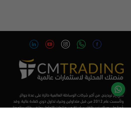
سي إم تريدينج، من أكبر شركات الوساطة العالمية حائزة على عدة جوائز،
وتأسست عام 2012 من قبل متداولين وخبراء تداول ذوي كفاءة عالية. وقد
قُمنا على مر السنين بإتقان سلسلة من منتجات التداول بما في ذلك برنامجنا
التعليمي، من أجل تزويد المتداولين لدينا بأفضل الأدوات في السوق.
الأسواق