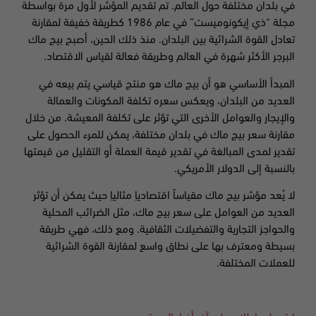
في بلدان مختلفة حول العالم. تم تقديم المؤشر لأول مرة بواسطة
مجلة
“
ذي إيكونوميست
”
في عام 1986 كطريقة خفيفة لمقارنة
تعادل القوة الشرائية بين البلدان. منذ ذلك الحين، أصبح بيج ماك
البرجر الأكثر شهرة في العالم وطريقة فعالة لقياس الاقتصاد.
المبدأ الأساسي هو أن بيج ماك هو منتج قياسي يتم بيعه في
العديد من البلدان، ويعكس سعره تكلفة المكونات والعمالة
والإيجار والعوامل الأخرى التي تؤثر على تكلفة المعيشة. من خلال
مقارنة سعر بيج ماك في بلدان مختلفة، يمكن للمرء الحصول على
تقدير لمدى المبالغة في تقدير قيمة العملة أو التقليل من قيمتها
بالنسبة إلى الدولار الأمريكي.
لا يُعد مؤشر بيج ماك مقياساً اقتصادياِ مثالياِ حيث يمكن أن تؤثر
العديد من العوامل على سعر بيج ماك، مثل الضرائب المحلية
والحواجز التجارية والتفضيلات الثقافية. ومع ذلك، فهي طريقة
بسيطة ومعترف بها على نطاق واسع لمقارنة القوة الشرائية
للعملات المختلفة.