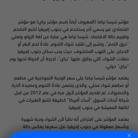
مؤشر شيسا نياما (المعروف أيضاً باسم مؤشر براي) هو مؤشر
اقتصادي غير رسمي آخر يستخدم في جنوب إفريقيا لتتبع التضخم
وتقييم حالة الاقتصاد. شيسا نياما هي عبارة من لغة الزولو وتعني
“حرق اللحم”، وتشير إلى تقليد شواء اللحوم، عادةً لحم البقر أو
الدجاج، على اللهب المكشوف. حيث يحب سكان جنوب إفريقيا
حفلات الشواء، التي يطلق عليها “براي”، لدرجة أن الدولة لديها يوم
“براي
“
دولي.
يعتمد مؤشر شيسا نياما على سعر الوجبة النموذجية في مطعم
أو مطعم شواء محلي، والذي يتضمن عادةً اللحوم وعصيدة الذرة
والخضروات. تم تقديم المؤشر لأول مرة في عام 2012 من قبل
شركة أبحاث السوق “أسك أفريكا” كطريقة لتتبع التغيرات في
تكلفة المعيشة في جنوب إفريقيا.
يعتمد المؤشر على افتراض أنه نظراً لأن الشواء وجبة شهيرة
وبأسعار معقولة في جنوب إفريقيا، فإن سعرها يعكس حالة
الاقتصاد. تؤثر التغيرات في أسعار المواد الغذائية مثل الارتفاع