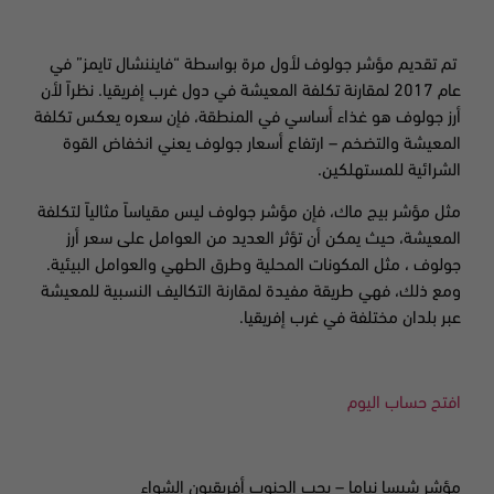
تم تقديم مؤشر جولوف لأول مرة بواسطة “فايننشال تايمز” في
عام 2017 لمقارنة تكلفة المعيشة في دول غرب إفريقيا. نظراً لأن
أرز جولوف هو غذاء أساسي في المنطقة، فإن سعره يعكس تكلفة
المعيشة والتضخم – ارتفاع أسعار جولوف يعني انخفاض القوة
الشرائية للمستهلكين.
مثل مؤشر بيج ماك، فإن مؤشر جولوف ليس مقياساً مثالياً لتكلفة
المعيشة، حيث يمكن أن تؤثر العديد من العوامل على سعر أرز
جولوف
، مثل المكونات المحلية وطرق الطهي والعوامل البيئية.
ومع ذلك، فهي طريقة مفيدة لمقارنة التكاليف النسبية للمعيشة
عبر بلدان مختلفة في غرب إفريقيا.
افتح حساب اليوم
مؤشر شيسا نياما – يحب الجنوب أفريقيون الشواء