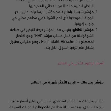
على تحمل تكاليف الغذاء وتوافره وجودته في مختلف
البلدان لتقييم حالة الأمن الغذائي العام فيها.
مؤشر شيسا نياما
: يعتمد مؤشر شيسا نياما على سعر
الوجبة النموذجية (أي لحم الشواء) في مطعم محلي في
جنوب إفريقيا.
مؤشر الكاكاو
: يقيس هذا المؤشر درجة التركيز في صناعة
الشوكولاتة من خلال حساب مؤشر
“HHI”
وهو اختصار
لمصطلح
Herfindahl-Hirschman
، وهو مقياس مقبول
بشكل عام لتركيز السوق.
لكل بلد.
أسعار الوقود الأغلى في العالم
مؤشر
بيج ماك – البرجر الأكثر شهرة في العالم
مؤشر بيج ماك هو مؤشر اقتصادي غير رسمي يقارن أسعار همبرغر
بيج ماك الذي تبيعه سلسلة مطاعم ماكدونالدز للوجبات السريعة