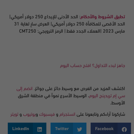
تطبق الشروط والأحكام
:
الحد الأدنى للإيداع 250 دولار أمريكي|
الحد الأقصى للمكافأة 2
50 دولار أمريكي| العرض سارٍ لغاية 31
مارس
2023 |
العملاء الجدد فقط
| الرمز الترويجي: CMT250
جاهز لبدء التداول؟ افتح حساب اليوم
اكتشف المزيد من الفرص مع وسيط حائز على جوائز.
انضم إلى
سي إم تريدينج اليوم
، الوسيط الأسرع نمواً في منطقة الشرق
الأوسط.
شاركونا آراءكم وتابعونا على
انستجرام
و
فيسبوك
و
يوتيوب
و
تويتر
LinkedIn
Twitter
Facebook