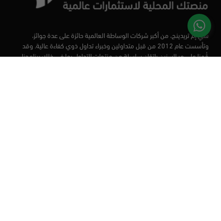
سي إم تريدينج، من أكبر شركات الوساطة العالمية حائزة على عدة جوائز،
وتأسست عام 2012 من قبل متداولين وخبراء تداول ذوي كفاءة عالية. وقد
قُمنا على مر السنين بإتقان سلسلة من منتجات التداول بما في ذلك برنامجنا
التعليمي، من أجل تزويد المتداولين لدينا بأفضل الأدوات في السوق.
الأسواق
أدوات التداول
منصات التداول
التعليم
من نحن