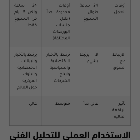
أوقات
24 ساعة
أوقات
24 ساعة
العمل
طوال
محدودة جداً
ولكن 5 أيام
الأسبوع
(خلال
في الاسبوع
جلسات
فقط
البورصات
المختلفة)
الارتباط
لا يرتبط
ترتبط بالأخبار
يرتبط بالأخبار
مع
بشيء
الاقتصادية
والبيانات
السوق
والسياسية
الاقتصادية
وارباح
والبنوك
الشركات
المركزية
حول العالم
تأثير
عالي جداً
متوسط
عالي
الرافعة
المالية
الاستخدام العملي للتحليل الفني