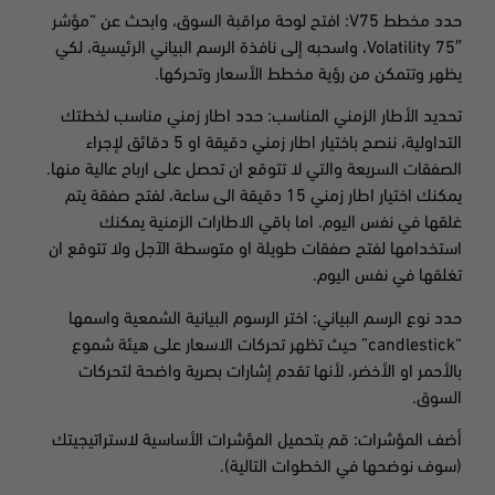
حدد مخطط V75: افتح لوحة مراقبة السوق، وابحث عن “مؤشر
Volatility 75″، واسحبه إلى نافذة الرسم البياني الرئيسية، لكي
يظهر وتتمكن من رؤية مخطط الأسعار وتحركها.
تحديد الأطار الزمني المناسب: حدد اطار زمني مناسب لخطتك
التداولية، ننصح باختيار اطار زمني دقيقة او 5 دقائق لإجراء
الصفقات السريعة والتي لا تتوقع ان تحصل على ارباح عالية منها.
يمكنك اختيار اطار زمني 15 دقيقة الى ساعة، لفتح صفقة يتم
غلقها في نفس اليوم. اما باقي الاطارات الزمنية يمكنك
استخدامها لفتح صفقات طويلة او متوسطة الآجل ولا تتوقع ان
تغلقها في نفس اليوم.
حدد نوع الرسم البياني: اختر الرسوم البيانية الشمعية واسمها
“candlestick” حيث تظهر تحركات الاسعار على هيئة شموع
بالأحمر او الأخضر، لأنها تقدم إشارات بصرية واضحة لتحركات
السوق.
أضف المؤشرات: قم بتحميل المؤشرات الأساسية لاستراتيجيتك
(سوف نوضحها في الخطوات التالية).