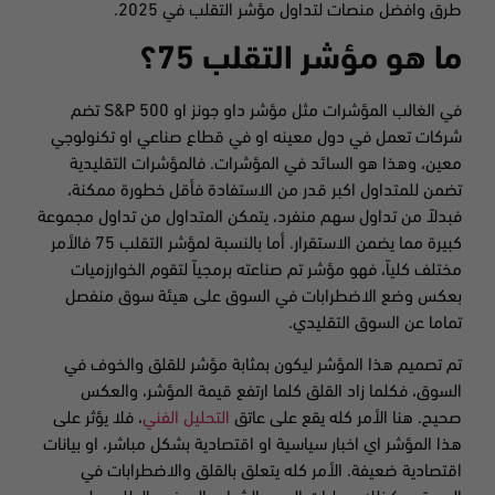
طرق وافضل منصات لتداول مؤشر التقلب في 2025.
ما هو مؤشر التقلب 75؟
في الغالب المؤشرات مثل مؤشر داو جونز او S&P 500 تضم
شركات تعمل في دول معينه او في قطاع صناعي او تكنولوجي
معين، وهذا هو السائد في المؤشرات. فالمؤشرات التقليدية
تضمن للمتداول اكبر قدر من الاستفادة فأقل خطورة ممكنة،
فبدلاً من تداول سهم منفرد، يتمكن المتداول من تداول مجموعة
كبيرة مما يضمن الاستقرار. أما بالنسبة لمؤشر التقلب 75 فالأمر
مختلف كلياً، فهو مؤشر تم صناعته برمجياً لتقوم الخوارزميات
بعكس وضع الاضطرابات في السوق على هيئة سوق منفصل
تماما عن السوق التقليدي.
تم تصميم هذا المؤشر ليكون بمثابة مؤشر للقلق والخوف في
السوق، فكلما زاد القلق كلما ارتفع قيمة المؤشر، والعكس
صحيح. هنا الأمر كله يقع على عاتق
التحليل الفني
، فلا يؤثر على
هذا المؤشر اي اخبار سياسية او اقتصادية بشكل مباشر، او بيانات
اقتصادية ضعيفة. الأمر كله يتعلق بالقلق والاضطرابات في