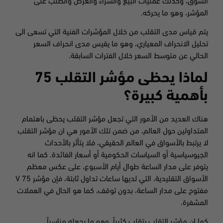
السوق، وكذلك عمليات البيع والشراء والعرض والطلب على
المؤشر، وهو ما يحركه.
يتم قياس مدى التقلب من خلال المؤشرات الفنية التي تسعى الى
تحليل الانحراف المعياري، وهو ما يقيس مدى انحراف السعر
الحالي عن متوسط السعر خلال الفترات السابقة.
لماذا يحظى مؤشر التقلب 75
بأهمية كبيرة؟
هناك العديد من الأمور التي تجعل مؤشر التقلب يحظى باهتمام
المتداولين حول العالم، من ضمن تلك الأمور هي ان مؤشر التقلب
لا يرتبط بالأسواق في العالم الحقيقي، فلا يتأثر بالأحداث
الجيوسياسية أو السياسات الحكومية أو أسعار الفائدة. كما انه
يتوفر على مدار الساعة طوال أيام الأسبوع، على عكس معظم
الأسواق التقليدية، التي لديها ساعات تداول ثابتة، فإن مؤشر V 75
مفتوح على مدار الساعة، بدون توقف، كما هو الحال في العملات
المشفرة.
كما ان مؤشر التقلب يتقلب كثيراً، وهو ما يجعله مناسباً