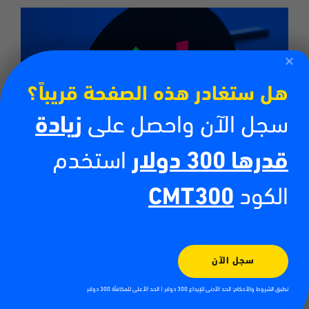
هل ستغادر هذه الصفحة قريباً؟
سجل الآن واحصل على
زيادة
قدرها 300 دولار
استخدم
الكود
CMT300
كيف تبدأ تداول مؤشر التقلب
75؟
سجل الآن
لتبدأ تداول مؤشر التقلب 75، يجب عليك في البداية فتح حساب
تطبق الشروط والأحكام: الحد الأدنى للإيداع 300 دولار | الحد الأعلى للمكافأة 300 دولار
تداولي في احدى شركات الوساطة المالية، وافضل هذه الشركات