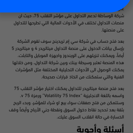
هي سي إم تريدينج، حيث انها الرائدة في الشرق الأوسط، والحائزة
على جائزة الأفضل في الشرق الأوسط. يجب عليك ان تتأكد من ان
شركة الوساطة تدعم التداول على مؤشر التقلب 75، حيث ان
منصات التداول تختلف في الأدوات المالية التي تطرحها للتداول
على منصتها.
بعد فتح حساب في شركة سي إم تريدينج سوف تقوم الشركة
بإرسال بيانات الدخول على منصة التداول ميتاتريدر 4 و ميتاتريدر 5
أيضاً، ويمكنك تنزيلهم على الويندوز واجهزة الموبايل والتابلت.
هذه المنصة تعتبر وسيطة بينك وبين شركة التداول، ومن خلالها
يمكنك الوصول الى الأدوات التحليلية المختلفة مثل المؤشرات
الفنية والتي ستمكنك من اتخاذ قرارات صحيحة.
بعد فتح منصة ميتاتريدر للتداول يمكنك اختيار مؤشر التقلب 75
واسمه باللغة الانجليزية “Volatility 75 Index” ورمزة v 75.
وستتمكن من فتح صفقات سواء بيع او شراء للمؤشر، وبدء الربح
بثقة بعد تحديد نقاط دخول السوق ونقطة جني الأرباح وأيضاً وقف
الخسارة في حالة انقلاب السوق عليك.
أسئلة وأجوبة