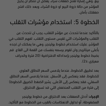
بيع، وهي إشارة لفتح صفقات شراء. يفضل ان تنتظر ان يخرج
المؤشر من حالة ذروة البيع او ذروة الشراء، وبعد ذلك افتح
صفقتك بأمان.
الخطوة 5: استخدام مؤشرات التقلب
بالتأكيد عندما نتحدث عن مؤشر التقلب، يجب ان نتحدث عن
التقلب والمؤشرات التي تقيس مستوى التقلب. لفهم التقلب في
المؤشر، عليك استخدام خطوط بولينجر، وهي ما يمكنك ان تجده
بأعلى ميتاتريدر وان تقوم برسمه بنفسك من القمة الى القاع. قم
بضبط خطوط بولينجر بإعداداته الافتراضية (20 فترة وانحراف
معياري ±2).
بعد تطبيق الخطوط، عندما يلامس السعر النطاق العلوي
للخطوط، فقد ينعكس إلى الأسفل. عندما يلامس السعر النطاق
السفلي، فقد ينعكس إلى الأعلى. يشير الضغط (تضييق الخطوط)
إلى فترة من التقلب المنخفض التي قد تسبق الاختراق.
الإجراء:
أدخل الصفقات بعد الاختراق من خطوط بولينجر
المضغوطة، أو تداول الانعكاسات بالقرب من الخطوط مع التأكيد.