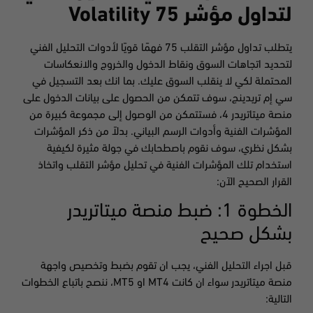
لتداول مؤشر Volatility 75
يتطلب تداول مؤشر التقلب 75 فهمًا قويًا لأدوات التحليل الفني
لتحديد اتجاهات السوق ونقاط الدخول والخروج والانعكاسات
المحتملة لكي لا ينقلب السوق عليك. بما انك بعد التسجيل في
سي إم تريدينج، سوف تتمكن من الحصول على بيانات الدخول على
منصة ميتاتريدر 4، فستتمكن من الوصول إلى مجموعة كبيرة من
المؤشرات الفنية وأدوات الرسم البياني. بدلاً من ذكر المؤشرات
بشكل نظري، سوف نقوم باصطحابك في جولة مثيرة لكيفية
استخدام تلك المؤشرات الفنية في تحليل مؤشر التقلب واتخاذ
القرار الصحيح الآن:
الخطوة 1: ضبط منصة ميتاتريدر
بشكل صحيح
قبل اجراء التحليل الفني، يجب ان تقوم بضبط وتخصيص واجهة
منصة ميتاتريدر سواء ان كانت MT4 او MT5، ننصح باتباع الخطوات
التالية: