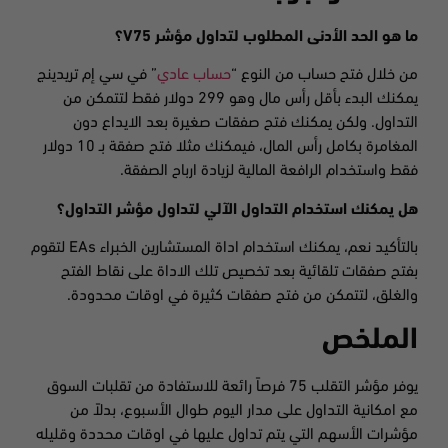
ما هو الحد الأدنى المطلوب لتداول مؤشر
V75
؟
من خلال فتح حساب من النوع “
حساب عادي
” في سي إم تريدينج
يمكنك البدء بأقل رأس مال وهو 299 دولار فقط لتتمكن من
التداول. ولكن يمكنك فتح صفقات صغيرة بعد الايداع دون
المغامرة بكامل رأس المال، فيمكنك مثلا فتح صفقة بـ 10 دولار
فقط واستخدام الرافعة المالية لزيادة ارباح الصفقة.
هل يمكنك استخدام التداول الآلي لتداول مؤشر التداول؟
بالتأكيد نعم، يمكنك استخدام اداة المستشارين الخبراء EAs لتقوم
بفتح صفقات تلقائية بعد تخصيص تلك الاداة على نقاط الفتح
والغلق، لتتمكن من فتح صفقات كثيرة في اوقات محدودة.
الملخص
يوفر مؤشر التقلب 75 فرصاً رائعة للاستفادة من تقلبات السوق
مع امكانية التداول على مدار اليوم طوال الأسبوع، بدلاً من
مؤشرات الأسهم التي يتم تداول عليها في اوقات محددة وقليله