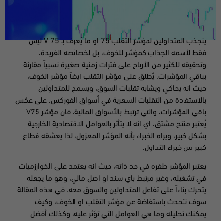
ينجذب المتداولين لمؤشر التقلب 75 او ما يُعرف بـ V 75 ليس
فقط لأسمه الجذاب كمؤشر للخوف، بل لخصائصه الفريدة،
وتحقيقه للكثير من الأرباح على فترات زمنية صغيرة نسبياً مقارنة
بباقي المؤشرات. يٌطلق على مؤشر التقلب ايضاً مؤشر الخوف،
حيث انه يحاكي ويشابه تقلبات السوق، ويسمح للمتداولين
بالاستفادة من التقلبات السعرية في أسواق الفوركس. على عكس
باقي المؤشرات، والتي ترتبط بالأسواق المالية، فان مؤشر V75
يُعتبر منتج مشتق، اي انه لا يتأثر بالعوامل الاقتصادية الخارجية
بشكل كبير، ويراه الخبراء بأنه المؤشر المعزول، لذا يعشقه قطاع
كبير من خبراء التداول.
يعتبر المؤشر طفره في حد ذاته، حيث انه يعتمد على الخوارزميات
في تشغيله، وغير مرتبط باي سند او اصل مالي، وهو ما يجعله
يتحرك بناءاً على تفاعل المتداولين والسوق معه. في هذه المقالة
سوف نتحدث باستفاضة عن مؤشر التقلب او الخوف، وكيف
يمكنك تحليله وما هي العوامل التي تؤثر عليه، وكذلك أفضل