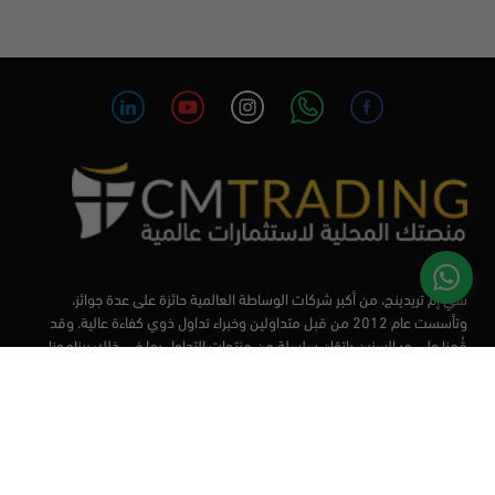
سي إم تريدينج، من أكبر شركات الوساطة العالمية حائزة على عدة جوائز،
وتأسست عام 2012 من قبل متداولين وخبراء تداول ذوي كفاءة عالية. وقد
قُمنا على مر السنين بإتقان سلسلة من منتجات التداول بما في ذلك برنامجنا
التعليمي، من أجل تزويد المتداولين لدينا بأفضل الأدوات في السوق.
الأسواق
أدوات التداول