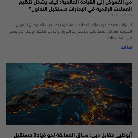
من الغموض إلى القيادة العالمية: كيف يشكل تنظيم
العملات الرقمية في الإمارات مستقبل التداول؟
17/06/2026
لسنوات عديدة، عُرف عالم العملات المشفرة بأنه الغرب المتوحش للتمويل
الحديث. لقد كان فضاءً مليئًا بالابتكارات الثورية والأرباح الفلكية، ولكنه كان يفتقر
في الوقت ذاته
اقرأ أكثر
أبوظبي مقابل دبي: سباق العمالقة نحو قيادة مستقبل