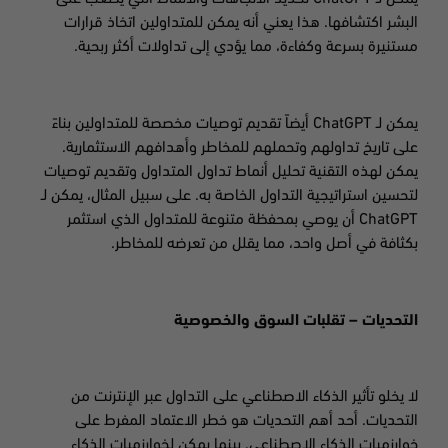
البشر اكتشافها. هذا يعني أنه يمكن للمتداولين اتخاذ قرارات
مستنيرة بسرعة وكفاءة، مما يؤدي إلى تداولات أكثر ربحية
.
يمكن لـ
ChatGPT
أيضاً تقديم توصيات مخصصة للمتداولين بناءً
على تاريخ تداولهم وتحملهم للمخاطر وأهدافهم الاستثمارية.
يمكن لهذه التقنية تحليل أنماط تداول المتداول وتقديم توصيات
لتحسين استراتيجية التداول الخاصة به. على سبيل المثال، يمكن لـ
ChatGPT
أن يوصي بمحفظة متنوعة للمتداول الذي استثمر
بكثافة في أصل واحد، مما يقلل من تعرضه للمخاطر
.
التحديات – تقلبات السوق والخصوصية
لا يخلو تأثير الذكاء الاصطناعي على التداول عبر الإنترنت من
التحديات. أحد أهم التحديات هو خطر الاعتماد المفرط على
خوارزميات الذكاء الاصطناعي. بينما يمكن لخوارزميات الذكاء