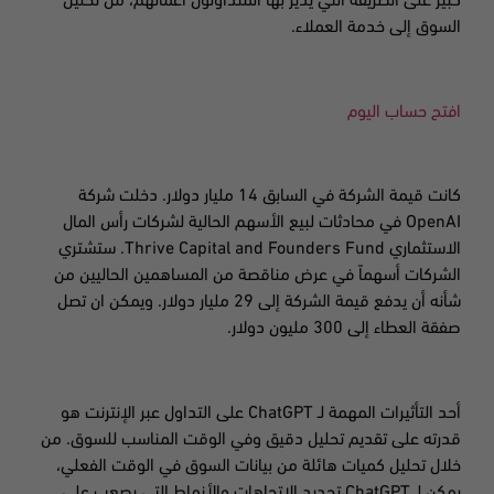
كبير على الطريقة التي يدير بها المتداولون أعمالهم، من تحليل
السوق إلى خدمة العملاء.
افتح حساب اليوم
كانت قيمة الشركة في السابق 14 مليار دولار. دخلت شركة
OpenAI
في محادثات لبيع الأسهم الحالية لشركات رأس المال
الاستثماري
Thrive Capital and Founders Fund.
ستشتري
الشركات أسهماً في عرض مناقصة من المساهمين الحاليين من
شأنه أن يدفع قيمة الشركة إلى 29 مليار دولار. ويمكن ان تصل
صفقة العطاء إلى
300 مليون دولار.
أحد التأثيرات المهمة لـ
ChatGPT
على التداول عبر الإنترنت هو
قدرته على تقديم تحليل دقيق وفي الوقت المناسب للسوق. من
خلال تحليل كميات هائلة من بيانات السوق في الوقت الفعلي،
يمكن لـ
ChatGPT
تحديد الاتجاهات والأنماط التي يصعب على