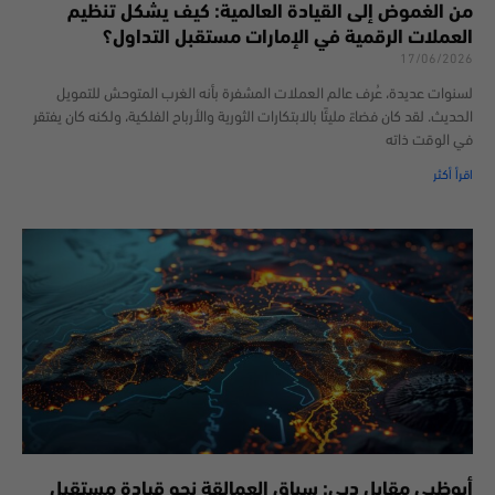
من الغموض إلى القيادة العالمية: كيف يشكل تنظيم
العملات الرقمية في الإمارات مستقبل التداول؟
17/06/2026
لسنوات عديدة، عُرف عالم العملات المشفرة بأنه الغرب المتوحش للتمويل
الحديث. لقد كان فضاءً مليئًا بالابتكارات الثورية والأرباح الفلكية، ولكنه كان يفتقر
في الوقت ذاته
اقرأ أكثر
أبوظبي مقابل دبي: سباق العمالقة نحو قيادة مستقبل