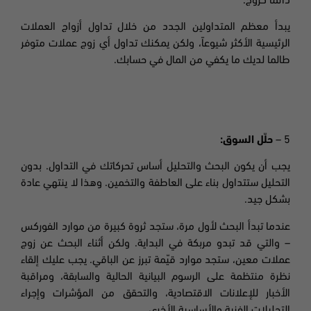
دائماً كزوج.
يبدأ معظم المتداولين الجدد من خلال تداول أزواج العملات
الرئيسية الأكثر شيوعاً
،
ولكن يمكنك تداول أي زوج عملات متوفر
طالما لديك ما يكفي من المال في حسابك
.
5 –
حلّل السوق
:
يجب أن يكون البحث والتحليل أساس تحركاتك في التداول. بدون
التحليل ستتداول بناء على العاطفة والتخمين. وهذا لا ينتهي عادة
بشكل جيد.
عندما تبدأ البحث لأول مرة، ستجد ثروة كبيرة من موارد الفوركس
– والتي قد تبدو مربكة في البداية. ولكن أثناء البحث عن زوج
عملات معين، ستجد موارد قيّمة تبرز عن الباقي. يجب عليك إلقاء
نظرة منتظمة على الرسوم البيانية الحالية والسابقة، ومراقبة
الأخبار للإعلانات الاقتصادية، والتحقق من المؤشرات وإجراء
التحليلات الفنية والأساسية الأخرى.