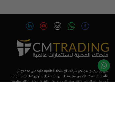
سي إم تريدينج، من أكبر شركات الوساطة العالمية حائزة على عدة جوائز،
وتأسست عام 2012 من قبل متداولين وخبراء تداول ذوي كفاءة عالية. وقد
قُمنا على مر السنين بإتقان سلسلة من منتجات التداول بما في ذلك برنامجنا
التعليمي، من أجل تزويد المتداولين لدينا بأفضل الأدوات في السوق.
الأسواق
أدوات التداول