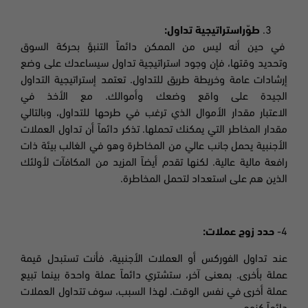
طوّراستراتيجية تداول:
في حين أنه ليس من الممكن دائماً التنبؤ بحركة السوق
وتحديد وقتها، فإن وجود استراتيجية تداول سيساعدك على وضع
إرشادات عامة وخريطة طريق للتداول. تعتمد إستراتيجية التداول
الجيدة على واقع وضعك وأموالك. مع الأخذ في
الاعتبار مقدار الأموال الذي ترغب في طرحها
للتداول، وبالتالي
مقدار المخاطر التي يمكنك تحملها. تذكر دائماً أن تداول العملات
الأجنبية يحمل جانب عالي من المخاطرة وهو في الغالب بيئة ذات
رافعة مالية عالية. لكنها تقدم أيضاً المزيد من المكافآت لأولئك
الذين هم على استعداد لتحمل المخاطرة.
4-
حدد زوج عملات
:
عند تداول الفوركس أو العملات الأجنبية، فأنت تستبدل قيمة
عملة بأخرى. بمعنى آخر، ستشتري دائماً عملة واحدة بينما تبيع
عملة أخرى في نفس الوقت. لهذا السبب، سوف تتداول العملات