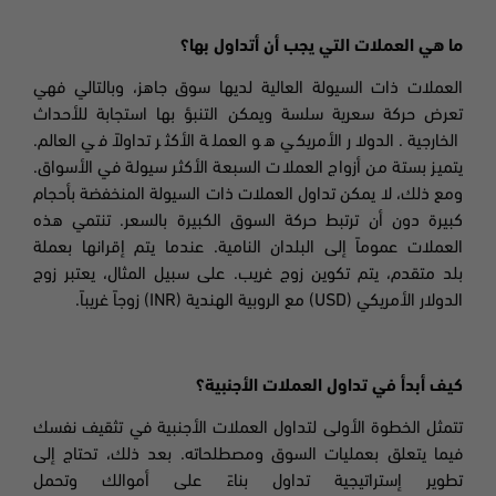
ما هي العملات التي يجب أن أتداول بها؟
العملات ذات السيولة العالية لديها سوق جاهز، وبالتالي فهي
تعرض حركة سعرية سلسة ويمكن التنبؤ بها استجابة للأحداث
الخارجية. الدولار الأمريكي هو العملة الأكثر تداولاً في العالم.
يتميز بستة من أزواج العملات السبعة الأكثر سيولة في الأسواق.
ومع ذلك، لا يمكن تداول العملات ذات السيولة المنخفضة بأحجام
كبيرة دون أن ترتبط حركة السوق الكبيرة بالسعر. تنتمي هذه
العملات عموماً إلى البلدان النامية. عندما يتم إقرانها بعملة
بلد متقدم، يتم تكوين زوج غريب. على سبيل المثال، يعتبر زوج
الدولار الأمريكي (
USD
) مع الروبية الهندية (
INR
) زوجاً غريباً
.
كيف أبدأ في تداول العملات الأجنبية؟
تتمثل الخطوة الأولى لتداول العملات الأجنبية في تثقيف نفسك
فيما يتعلق بعمليات السوق ومصطلحاته. بعد ذلك، تحتاج إلى
تطوير إستراتيجية تداول بناءً على أموالك وتحمل