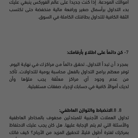
أموالك المودعة. إذا كنت جديداً على عالم الفوركس ينبغي عليك
بدء التداول برأسمال صغير ورافعة مالية منخفضة حتى تكتسب
الثقة الكافية للتداول بطاقتك الكاملة في السوق
.
7-
كن دائماً على اطلاع بأرقامك:
بمجرد أن تبدأ التداول، تحقق دائماً من مراكزك في نهاية اليوم.
توفر معظم برامج التداول بالفعل محاسبة يومية للتداولات. تأكد
من عدم وجود أي مراكز معلّقة يجب ملؤها وأن
لديك أموالاً كافية في حسابك لإجراء صفقات مستقبلية.
8.
الانضباط والتوازن العاطفي
:
تداول العملات الأجنبية للمبتدئين محفوف بالمخاطر العاطفية
والأسئلة التي لم يتم الإجابة عليها. هل كان يجب عليك الاحتفاظ
بمركزك لفترة أطول قليلاً لتحقيق المزيد من الأرباح؟ كيف فاتك