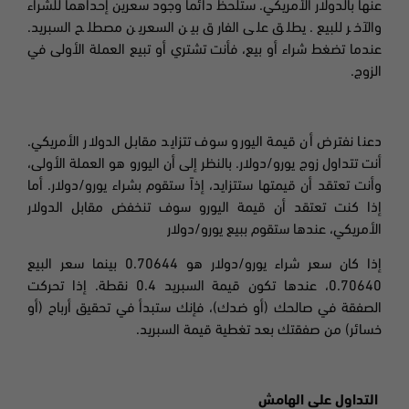
عنها بالدولار الأمريكي. ستلحظ دائماً وجود سعرين إحداهما للشراء
والآخر للبيع. يطلق على الفارق بين السعرين مصطلح السبريد.
عندما تضغط شراء أو بيع، فأنت تشتري أو تبيع العملة الأولى في
الزوج
.
دعنا نفترض أن قيمة اليورو سوف تتزايد مقابل الدولار الأمريكي.
أنت تتداول زوج
يورو/دولار
.
بالنظر إلى أن اليورو هو العملة الأولى،
وأنت تعتقد أن قيمتها ستتزايد، إذاً ستقوم بشراء
يورو/دولار
.
أما
إذا كنت تعتقد أن قيمة اليورو سوف تنخفض مقابل الدولار
الأمريكي، عندها ستقوم ببيع
يورو/دولار
إذا كان سعر شراء
يورو/دولار
هو 0.70644 بينما سعر البيع
0.70640، عندها تكون قيمة السبريد
0.4 نقطة. إذا تحركت
الصفقة في صالحك (أو ضدك)، فإنك ستبدأ في تحقيق أرباح (أو
خسائر) من صفقتك بعد تغطية قيمة
السبريد
.
التداول على الهامش