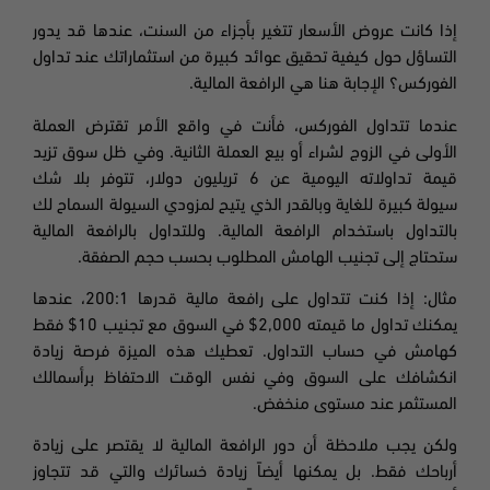
إذا كانت عروض الأسعار تتغير بأجزاء من السنت، عندها قد يدور
التساؤل حول كيفية تحقيق عوائد كبيرة من استثماراتك عند تداول
الفوركس؟ الإجابة هنا هي الرافعة المالية
.
عندما تتداول الفوركس، فأنت في واقع الأمر تقترض العملة
الأولى في الزوج لشراء أو بيع العملة الثانية. وفي ظل سوق تزيد
قيمة تداولاته اليومية عن
6
تريليون دولار، تتوفر بلا شك
سيولة كبيرة للغاية وبالقدر الذي يتيح لمزودي السيولة السماح لك
بالتداول باستخدام الرافعة المالية. وللتداول بالرافعة المالية
ستحتاج إلى تجنيب الهامش المطلوب بحسب حجم الصفقة.
مثال: إذا كنت تتداول على رافعة مالية قدرها 200:1، عندها
يمكنك تداول ما قيمته 2,000$ في السوق مع تجنيب 10$ فقط
كهامش في حساب التداول. تعطيك هذه الميزة فرصة زيادة
انكشافك على السوق وفي نفس الوقت الاحتفاظ برأسمالك
المستثمر عند مستوى منخفض
.
ولكن يجب ملاحظة أن دور الرافعة المالية لا يقتصر على زيادة
أرباحك فقط. بل يمكنها أيضاً زيادة خسائرك والتي قد تتجاوز