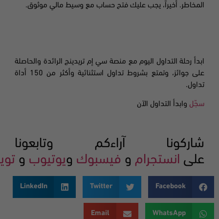
المخاطر. أخيراً، يجب عليك فتح حساب مع وسيط مالي موثوق
.
ابدأ رحلة التداول اليوم مع منصة سي إم تريدينج الرائدة والحاصلة
على جوائز، وتمتع
بشروط تداول استثنائية
وأكثر من 150 أداة
تداول
.
سجّل
وابدأ التداول الآن
شاركونا آراءكم وتابعونا
على
انستجرام
و
فيسبوك
و
يوتيوب
و
تويت
LinkedIn
Twitter
Facebook
Email
WhatsApp