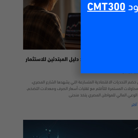
ود
CMT300
داول عبر الإنترنت في مصر: دليل المبتدئين للاستثمار
29/06/2
خضم التحديات الاقتصادية المتسارعة التي يشهدها الشارع المصري،
محاولات المستمرة للتأقلم مع تقلبات أسعار الصرف ومعدلات التضخم،
 الوعي المالي للمواطن المصري يتخذ منحنى
 أكثر