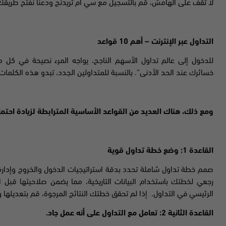
لا تقف على الهامش، قم بالتسجيل مع سي ام تريدنج ودعنا نفتح طريقك نح
التداول عبر الإنترنت – أهم 10 قواعد
للدخول إلى عالم تداول الأسهم الناجح، يواجه المرء نصيحة في كل
خسائرك عند الحد الأدنى”. بالنسبة للمتداولين الجدد، تبدو هذه الكلمات 
ومع ذلك، هناك العديد من القواعد الأساسية المترابطة لزيادة احتما
القاعدة 1: وضع خطة تداول قوية
صمم خطة تداول شاملة تحدد بدقة استراتيجيات الدخول والخروج وإدارة ا
رجعي لخطتك باستخدام البيانات التاريخية، مما يضمن صلاحيتها قبل ال
الرئيسي في التداول. إذا لم تحقق خطتك النتائج المرجوة، قم بتعديلها و
القاعدة الثانية 2: تعامل مع التداول على أنه عمل جاد.