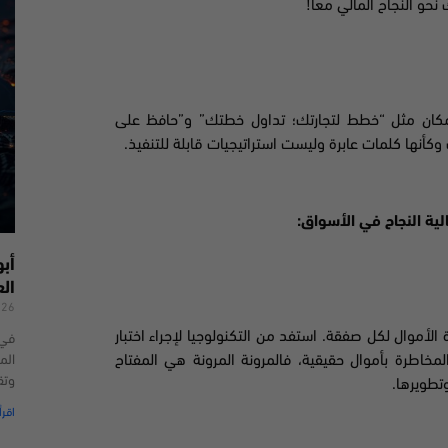
و النجاح المالي معًا!
 مكان مثل “خطط لتجارتك؛ تداول خطتك” و”حافظ على
وكأنها كلمات عابرة وليست استراتيجيات قابلة للتنفيذ.
لية النجاح في الأسواق:
أب
ال
026
لأموال لكل صفقة. استفد من التكنولوجيا لإجراء اختبار
الم
مخاطرة بأموال حقيقية، فالمرونة المرونة هي المفتاح
وتق
تطويرها.
اقرأ