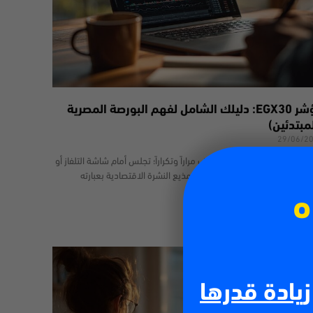
مؤشر EGX30: دليلك الشامل لفهم البورصة المصرية
مبتدئين)
29/06/2
المؤكد أنك مررت بهذا الموقف مراراً وتكراراً؛ تجلس أمام شاشة التلفاز أو
فح المواقع الإخبارية، ليطل عليك مذيع النشرة الاقتصادية بعبارته
هيرة: “أغلق مؤشر
ه
 أكثر
زيادة قدرها