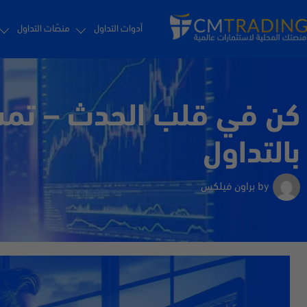
أدوات التداول
منصّات التداول
بالتداول
by
براون فيلكس