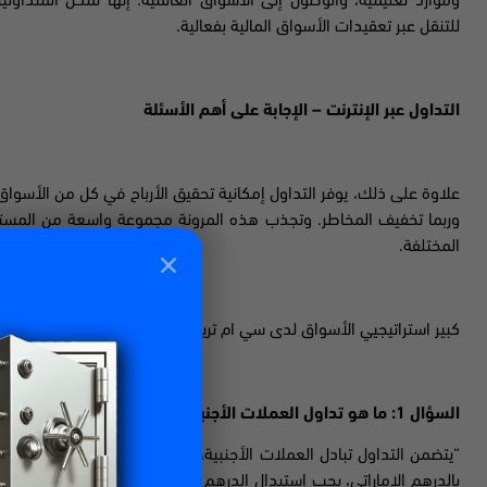
وموارد تعليمية، والوصول إلى الأسواق العالمية. إنها تمكن المتداو
للتنقل عبر تعقيدات الأسواق المالية بفعالية.
التداول عبر الإنترنت – الإجابة على أهم الأسئلة
علاوة على ذلك، يوفر التداول إمكانية تحقيق الأرباح في كل من الأسواق ا
وربما تخفيف المخاطر. وتجذب هذه المرونة مجموعة واسعة من المست
المختلفة.
كبير استراتيجيي الأسواق لدى سي ام تريدنج أجاب على أهم خمسة أسئلة 
السؤال 1: ما هو تداول العملات الأجنبية؟
“يتضمن التداول تبادل العملات الأجنبية، حيث يتم تداول العملة الأساس
بالدرهم الاماراتي، يجب استبدال الدرهم باليورو، مما يؤدي إلى معاملة م