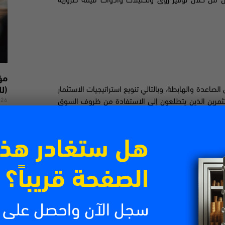
لين من خلال توفير رؤى وتحليلات وأدوات قيمة ضرورية
لصاعدة والهابطة، وبالتالي تنويع استراتيجيات الاستثمار
(لل
026
ثمرين الذين يتطلعون إلى الاستفادة من ظروف السوق
من 
تتص
الش
هل ستغادر هذ
تتعلق بالتداول:
اقرأ
الصفحة قريباً؟
سجل الآن واحصل على
ية بعملة أخرى. على سبيل المثال، عند السفر إلى أوروبا
زدوجة لبيع الدرهم وشراء اليورو. من خلال القيام بذلك،