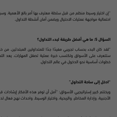
“إن اختيار وسيط منظم من قبل سلطة معترف بها أمر بالغ الأهمية. وسي
احتمالية مواجهة عمليات الاحتيال ويضمن أمان أنشطة التداول.
السؤال 5: ما هي أفضل طريقة لبدء التداول؟
“لقد كان البدء بحساب تجريبي مفيدًا جدًا للمتداولين المبتدئين. من خ
ستتعرف على الأسواق وتكتسب خبرة عملية تصقل المهارات. يعد التعل
خطوات أساسية نحو الدخول في عالم التداول.
“ادخل إلى ساحة التداول”
ويختتم كبير إستراتيجيي الأسواق: “آمل أن توفر هذه الأفكار إرشادات 
الأجنبية، وإدارة المخاطر، والربحية، واختيار الوسيط، واحداث نهج فعال ل