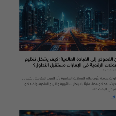
 الغموض إلى القيادة العالمية: كيف يشكل تنظيم
عملات الرقمية في الإمارات مستقبل التداول؟
17/06/2
وات عديدة، عُرف عالم العملات المشفرة بأنه الغرب المتوحش للتمويل
يث. لقد كان فضاءً مليئًا بالابتكارات الثورية والأرباح الفلكية، ولكنه كان
قر في الوقت ذاته
 أكثر