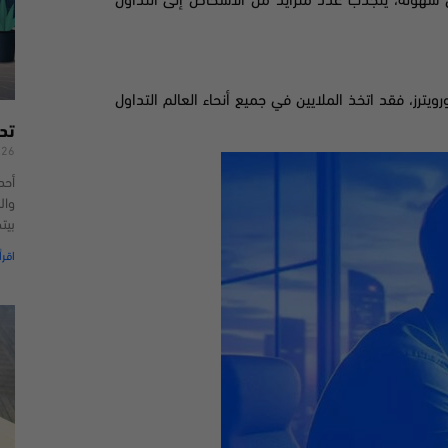
كل سهولة، ينجذب عدد متزايد من الأشخاص إلى التداول
يترز، فقد اتخذ الملايين في جميع أنحاء العالم التداول
تد
026
أحد
وال
بيت
اقرأ