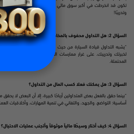
تكون قد انخرطت في أكبر سوق مالي – سوق الصرف الأجنبي والذي يمك
وتدريبًا!
السؤال 2: هل التداول محفوف بالمخاطر؟
“يشبه التداول قيادة السيارة من حيث انطوائه على العديد من المخاطر
لخبرتك وتدريبك. على غرار ممارسات القيادة الآمنة، تعد الإدارة الدق
المحتملة.
السؤال 3: هل يمكنك فعلا كسب المال من التداول؟
“بينما حقق بالفعل بعض المتداولين أرباحًا كبيرة، إلا أن البعض لا يحقق م
أساسية: التواضع، والجهد، والتفاني في تنمية المهارات، وأخلاقيات العمل
السؤال 4: كيف أختار وسيطًا مالياً موثوقاً وأتجنب عمليات الاحتيال؟