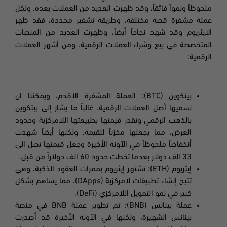
ملحوظاً ونمواً فائقاً، وقد ظهرت العديد من العملات بعده. ولكل
عملة مشفرة قصة مختلفة، وطريقة تشفير محددة، فقد ظهر
الايثريوم وقد شهد نجاحاً أيضاً، وظهرت العديد من المنصات
المتخصصة في بيع وشراء العملات الرقمية. ومن أشهر العملات
الرقمية:
بيتكوين (BTC): العملة المشفرة الأقدم، ويمكننا ان
نسميها أصل العملات الرقمية. غالباً ما يشار إلى بيتكوين
بالذهب الرقمي وتقدر قيمتها بطبيعتها اللامركزية وحدود
العرض، مما يجعلها مخزناً للقيمة. ولكنها أيضاً شهدت
أنخفاضاً ملحوظاً في الآونة الأخيرة وجعل قيمتها تصل الى
33 الف دولار بعدما تخطت حدود 60 الف دولاراً من قبل.
إيثريوم (ETH): تشتهر إيثريوم بممزات العقود الذكية، وهي
تتيح إنشاء تطبيقات لامركزية (DApps)، مما يساهم بشكل
كبير في نمو التمويل اللامركزي (DeFi).
عملة بينانس (BNB): تم تطوير عملة BNB في منصة
بينانس الشهيرة، ولكنها في الآونة الأخيرة قد أصدرت