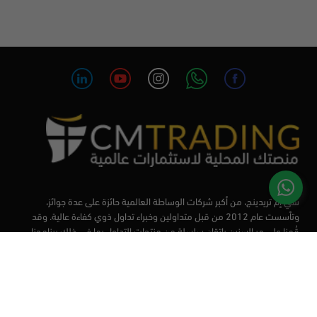
سي إم تريدينج، من أكبر شركات الوساطة العالمية حائزة على عدة جوائز،
وتأسست عام 2012 من قبل متداولين وخبراء تداول ذوي كفاءة عالية. وقد
قُمنا على مر السنين بإتقان سلسلة من منتجات التداول بما في ذلك برنامجنا
التعليمي، من أجل تزويد المتداولين لدينا بأفضل الأدوات في السوق.
الأسواق