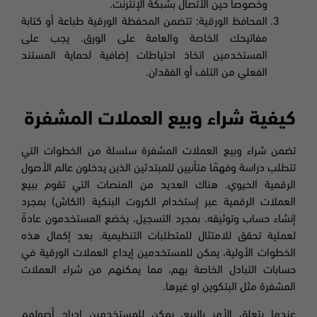
وخصوصاً حين الأتصال بشبكة الإنترنت.
المحافظ الورقية: تتضمن المحفظة الورقية طباعة أو كتابة
مفاتيحك الخاصة والعامة على الورق. يجب على
المستخدمين اتخاذ احتياطات إضافية لحماية المستند
الفعلي من التلف أو الفقدان.
كيفية شراء وبيع العملات المشفرة
تضمن شراء وبيع العملات المشفرة سلسلة من الخطوات التي
تتطلب دراسة وفهمًا متأنيين للمبتدئين الذين يدخلون عالم الأصول
الرقمية الحيوي. هناك العديد من المنصات التي تقوم ببيع
العملات الرقمية عبر إستخدام الكروت البنكية (الكاش) بمجرد
إنشاء حساب وتوثيقه. بمجرد التسجيل، يخضع المستخدمون عادةً
لعملية تحقق للامتثال للمتطلبات التنظيمية. بعد إكمال هذه
الخطوات الأولية، يمكن للمستخدمين إيداع العملات الورقية في
حسابات التبادل الخاصة بهم، مما يمكنهم من شراء العملات
المشفرة مثل البتكوين او غيرها.
عندما يتعلق الأمر بالبيع، يمكن للمستخدمين إدراج أصولهم