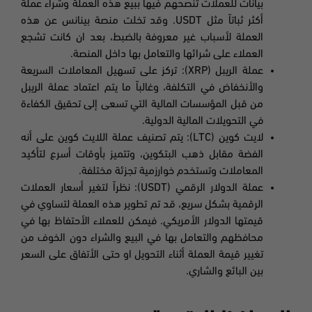
بيانات للعملات تنصحهم فيها ببيع هذه العملة وشراء عملة
أكثر ثباتاً مثل USDT. وقد تخلت منصة بينانس عن هذه
العملة لأسباب غير معروفة بالضبط، بعد ان كانت تشجع
العملاء على شرائها والتعامل بها داخل المنصة.
عملة الريبل (XRP): تركز على تسهيل المعاملات السريعة
والأنخفاض في التكلفة، وغالباً ما يتم اعتماد عملة الريبل
من قبل المؤسسات المالية التي تسعى إلى تحقيق الكفاءة
في التحويلات المالية الدولية.
لايت كوين (LTC): يتم تصنيف عملة اللايت كوين على أنه
الفضة مقابل ذهب البتكوين، وتتميز بأوقات أسرع لتأكيد
المعاملات وتستخدم خوارزمية تجزئة مختلفة.
عملة الدولار الرقمي (USDT): نظراً لتغير أسعار العملات
الرقمية بشكل سريع، قد تم تطوير هذه العملة لتساوي في
قيمتها الدولار الأمريكي. فيمكن للعملاء الأحتفاظ بها في
محافظهم والتعامل بها في البيع والشراء دون الخوف من
تغيير قيمة العملة أثناء التحويل او حتى الأتفاق على السعر
بين البائع والشاري.