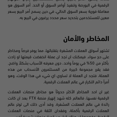
الرقمية في البورصة وتنفيذ أوامر السوق أو الحد. أمر السوق هو
معاملة فورية بسعر السوق الحالي، في حين يسمح أمر البيع بسعر
معين للمستخدمين بتحديد سعر محدد يرغبون في البيع به.
المخاطر والأمان
تشتهر أسواق العملات المشفرة بتقلباتها، مما يوفر فرصاً ومخاطر
على حدٍ سواء. فيمكنك ان تجد ان عملة انخفضت قيمتها او زادت
بأكثر من 50% في يوماً واحد، دون معرفه الأسباب بشكلاً واضح.
فقد يقرر مجموعة كبيرة من المستثمرون الأنسحاب من هذه
العملة، فتجد ان العملة لا تساوي اي شيء في هذا الوقت، وهو
أمراً دائم التكرار في عالم العملات الرقمية.
غير ان احد المخاطر الأكثر حدوثاً هو مخاطر منصات العملات
الرقمية نفسها، فالعالم كله شهد إنهيار منصة FTX بعد ان كانت
رائدة في عالم العملات المشفرة. وقد أدى ذلك الى توتر عالم
العملات الرقمية بأكملة، وفقدان الثقة في منصات العملات