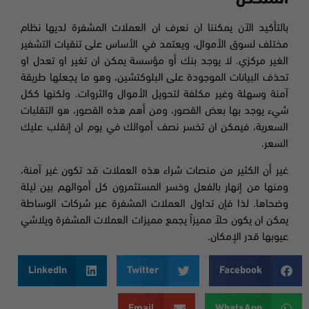
بالتأكيد الآن يمكننا ان نعرف ان العملات المشفرة لديها نظام
مختلف لسوق الأموال، ويعتمد في الأساس على تنقيات التشفير
الغير مركزي. لا يوجد بنك أو مؤسسة يمكن ان تغير او تعدل او
تحذف البيانات الموجودة على البلوكتشين، وهو ما يجعلها طريقة
آمنة وسهلة وغير مكلفة لتحويل الأموال والثروات. ولكنها ككل
شيء يوجد بها بعض القصور، ومن أهم هذه القصور، هو التقلبات
السعرية، فيمكن ان تخسر نصف أموالك في يوم ان إنقلب عليك
السعر.
غير أن الكثير من منصات شراء هذه العملات قد تكون غير آمنة،
ومنها من إنهار بالفعل وخسر المستثمرون كل أموالهم بين ليلة
وضحاها. لذا فإن تداول العملات المشفرة عبر شركات الوساطة
يمكن ان يكون حلاً مميزاً يجمع مميزات العملات المشفرة ويلاشي
عيوبها قدر الإمكان.
LinkedIn
Twitter
Facebook
Email
WhatsApp