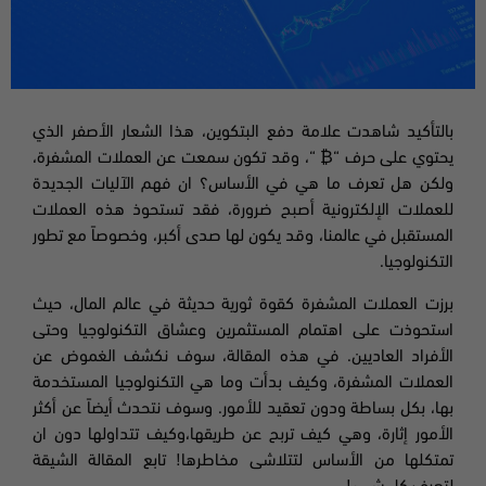
بالتأكيد شاهدت علامة دفع البتكوين، هذا الشعار الأصفر الذي
يحتوي على حرف “₿ “، وقد تكون سمعت عن العملات المشفرة،
ولكن هل تعرف ما هي في الأساس؟ ان فهم الآليات الجديدة
للعملات الإلكترونية أصبح ضرورة، فقد تستحوذ هذه العملات
المستقبل في عالمنا، وقد يكون لها صدى أكبر، وخصوصاً مع تطور
التكنولوجيا.
برزت العملات المشفرة كقوة ثورية حديثة في عالم المال، حيث
استحوذت على اهتمام المستثمرين وعشاق التكنولوجيا وحتى
الأفراد العاديين. في هذه المقالة، سوف نكشف الغموض عن
العملات المشفرة، وكيف بدأت وما هي التكنولوجيا المستخدمة
بها، بكل بساطة ودون تعقيد للأمور. وسوف نتحدث أيضاً عن أكثر
الأمور إثارة، وهي كيف تربح عن طريقها،وكيف تتداولها دون ان
تمتكلها من الأساس لتتلاشى مخاطرها! تابع المقالة الشيقة