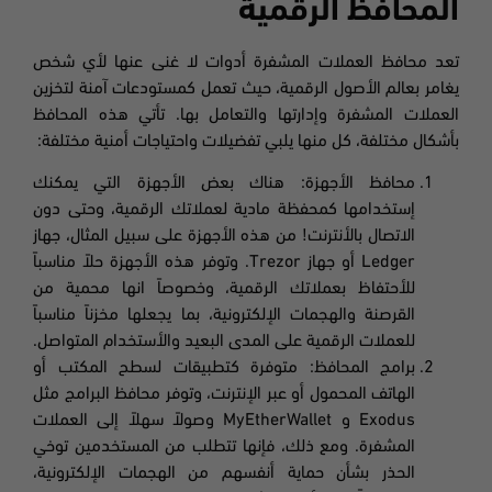
المحافظ الرقمية
تعد محافظ العملات المشفرة أدوات لا غنى عنها لأي شخص
يغامر بعالم الأصول الرقمية، حيث تعمل كمستودعات آمنة لتخزين
العملات المشفرة وإدارتها والتعامل بها. تأتي هذه المحافظ
بأشكال مختلفة، كل منها يلبي تفضيلات واحتياجات أمنية مختلفة:
محافظ الأجهزة: هناك بعض الأجهزة التي يمكنك
إستخدامها كمحفظة مادية لعملاتك الرقمية، وحتى دون
الاتصال بالأنترنت! من هذه الأجهزة على سبيل المثال، جهاز
Ledger أو جهاز Trezor. وتوفر هذه الأجهزة حلاً مناسباً
للأحتفاظ بعملاتك الرقمية، وخصوصاً انها محمية من
القرصنة والهجمات الإلكترونية، بما يجعلها مخزناً مناسباً
للعملات الرقمية على المدى البعيد والأستخدام المتواصل.
برامج المحافظ: متوفرة كتطبيقات لسطح المكتب أو
الهاتف المحمول أو عبر الإنترنت، وتوفر محافظ البرامج مثل
Exodus و MyEtherWallet وصولاً سهلاً إلى العملات
المشفرة. ومع ذلك، فإنها تتطلب من المستخدمين توخي
الحذر بشأن حماية أنفسهم من الهجمات الإلكترونية،