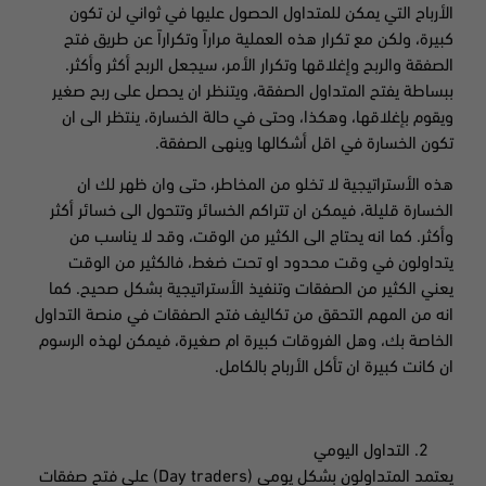
الأرباح التي يمكن للمتداول الحصول عليها في ثواني لن تكون
كبيرة، ولكن مع تكرار هذه العملية مراراً وتكراراً عن طريق فتح
الصفقة والربح وإغلاقها وتكرار الأمر، سيجعل الربح أكثر وأكثر.
ببساطة يفتح المتداول الصفقة، ويتنظر ان يحصل على ربح صغير
ويقوم بإغلاقها، وهكذا، وحتى في حالة الخسارة، ينتظر الى ان
تكون الخسارة في اقل أشكالها وينهى الصفقة.
هذه الأستراتيجية لا تخلو من المخاطر، حتى وان ظهر لك ان
الخسارة قليلة، فيمكن ان تتراكم الخسائر وتتحول الى خسائر أكثر
وأكثر. كما انه يحتاج الى الكثير من الوقت، وقد لا يناسب من
يتداولون في وقت محدود او تحت ضغط، فالكثير من الوقت
يعني الكثير من الصفقات وتنفيذ الأستراتيجية بشكل صحيح. كما
انه من المهم التحقق من تكاليف فتح الصفقات في منصة التداول
الخاصة بك، وهل الفروقات كبيرة ام صغيرة، فيمكن لهذه الرسوم
ان كانت كبيرة ان تأكل الأرباح بالكامل.
التداول اليومي
يعتمد المتداولون بشكل يومي (Day traders) على فتح صفقات