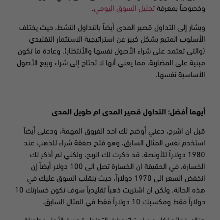
وخصوصاً بمعرفة
تحليل السوق اليومي
.
ويشار إلى التداول قصير المدى أيضاً بالتداول النشط، حيث يختلف
الأسلوب المتبع بشكل كبير عن استراتيجية الاستثمار التقليدي
(والتى تعتمد على شراء الأصول نفسها والأنتظار). وعادة ما تكون
مبنية على المضاربة، مما يعني أنها لا تحتاج إلى شراء وبيع الأصول
الأساسية نفسها.
أيهما أفضل: التداول قصير المدى ام طويل المدى
قبل ان اشرح، دعني أوضح لك احد الفروق المهمة، ودعنى أيضاً
استخدم نفس المثال السابق، وهو فتح صفقة شراء للذهب عند
1980 دولاراً للأونصة. قد ذكرت لك الربح، ولكني لم أذكر لك
الخسارة، في الحقيقة ان الخسارة تصل الى 100 دولار أيضاً إن
انخفض السعر الى 1970 دولاراً، حيث ينقلب السوق عليك في
هذه الحالة. ولكن ان اشتريت ذهباً تقليدياً سوف تكون خسارتك 10
دولاراً فقط ومكسبك 10 دولاراً فقط في المثال السابق.