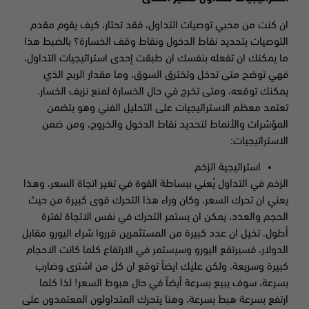
ان كنت من محبي توصيات التداول، فقد تحتار، كيف يقوم مقدم
التوصيات بتحديد نقاط الدخول ونقاط وقف الخسارة؟ بالضبط هذا
ما يمكنك ان تفعله بنفسك ان طبقت إحدى استراتيجيات التداول،
فهي توضح متى تدخل وتخترق السوق، وما مقدار الربح الذي
يمكنك توقعه، ومتى تخرج في حال الخسارة لمنع نزيف الخسار.
تعتمد معظم الاستراتيجيات على التحليل الفني وهو يتضمن
المؤشرات والأنماط لتحديد نقاط الدخول والخروج، ومن ضمن
الاستراتيجيات:
استراتيجية الزخم
الزخم في التداول يُعني ببساطة القوة في تغير اتجاة السعر، وهذا
يعني ان تحرك السعر، وكان وراء هذا التحرك قوى كبيرة من حيث
الحجم والعدد، يمكن ان يستمر التحرك في نفس الاتجاة لفترة
أطول. تخيل ان عدد كبيرة من المستثمرين قرروا شراء اليورو مقابل
الدولار، فسيرتفع اليورو وسيستمر في الارتفاع كلما كانت الاحجام
كبيرة وسريعة. ولكن عليك ايضاً توقع ان كل من اشترى وضارب
بسرعة، سوف يبيع بسرعة أيضاً في حال هبوط السعر! لذا كلما
ارتفع بسرعة هبط بسرعة، وهنا يتحرك المتداولون المعتمدون على