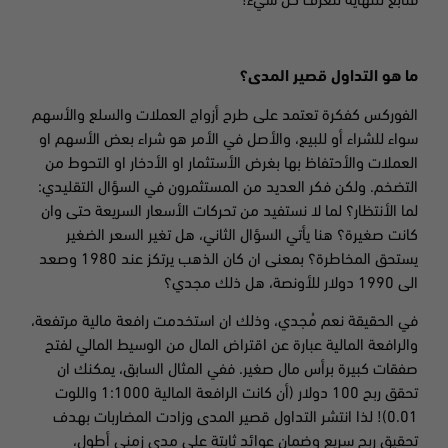
فتابع للنهاية لتعرف كل شيء!
ما هو التداول قصير المدى؟
الفوركس كفكرة تعتمد على طرح أزواج العملات والسلع والأسهم
سواء للشراء أو للبيع، والأصل في الأمر هو شراء بعض الأسهم او
العملات والأحتفاظ بها بغرض الأستثمار او الأدخار او التحوط من
التضخم. ولكن فكر العديد من المستثمرون في السؤال التقليدي:
لما الأنتظار؟ لما لا نستفيد من تحركات الأسعار السريعة حتى وان
كانت صغيرة؟ هنا يأتي السؤال الثاني، هل تغير السعر الضغير
يستحق المخاطرة؟ بمعنى ان كان الذهب يرتكز عند 1980 وصعد
الى 1990 دولار للأونصة، هل ذلك مجدي؟
في الحقيقة نعم مُجدي، وذلك ان استخدمت رافعة مالية مرتفعة،
والرافعة المالية عبارة عن اقتراض المال من الوسيط المالي لفتح
صفقات كبيرة برأس مال صغير. ففي المثال السابق، يمكنك ان
تحقق ربح 100 دولار (أن كانت الرافعة المالية 1:1000 واللوت
0.01)! لذا انتشر التداول قصير المدى وزادت المضاربات بهدف
تحقيق ربح سريع وضمان عوائد ثابتة على مدى زمني أطول،