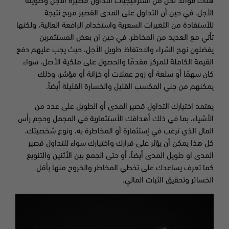
هناك فوائد لكل من استراتيجيات التداول قصيرة الأجل وطويلة
الأجل. في حين أن التداول على المدى القصير مربح نتيجة
للأستفادة من التغيرات السعرية واستخدام الرافعة العالية، ولكنها
تأتي مع العديد من المخاطر. في حين ان بعض المستثمرين
يفضلون نهج الشراء والاحتفاظ طويل الأجل، حيث يجب عليهم دفع
القيمة الكاملة للمركز مقدمًا والحصول على ملكية الأصل، سواء
كان سهمًا أو سلعة أو زوج عملات أو خزانة أو مؤشر، وذلك
يمكنهم من جني المكسب القليل والخسارة القليلة أيضاً.
يعتمد اختيارك التداول قصير المدى أو الطويل على عدد من
الأشياء، بما في ذلك أهدافك الأستثمارية في المجمل وحجم رأس
المال الذي ترغب في إستثمارة أو المخاطرة به، ونوع شخصيتك.
كل هذا يمكن أن يؤثر على قرارك واختيارك سواء للتداول قصير
المدى او طويل المدى أيضاً، أو حتى الجمع بين الأثنين والتنويع
كما تعرف يساعدك على تخطي المخاطر والخروج منها بأقل
الخسائر وتحقيق الثبات المالي.