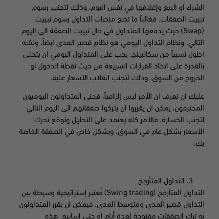
الشراء او البيع وإغلاقها في نفس اليوم، وذلك لتجنب رسوم
تبييت الصفقات. فغالباً ما تضع منصات التداول رسوم تبييت
(Swap) حيث يدفعها المتداول في حال تبييت الصفقة الى اليوم
التالي. ونظام التداول اليومي هو نظام قصير المدى ايضاً، ولكنه
اطول نسبياً من سكالبينج. يجب على المتداول اليومي ان يتحلى
بالقدرة على اتخاذ القرارات السريعة من حيث نقطة الدخول او
الخروج من السوق، وذلك لتجنب انقلاب الأسعار عليه.
عليك ان تعرف ان الأمر ليس إلزامياً، فحتى المتداولون اليوميون
المحترفون، يمكن ان يقرروا ان يتركوا صفقاتهم الى اليوم التالي
لتجنب الخسارة. فالأمر كله يعتمد على التحليل وتوقع تحرك
الأسعار بشكل عام في السوق، وبشكل خاص في الصفقة الخاصة
بك.
التداول المتأرجح
التداول المتأرجح (Swing trading) تُعتبر إستراتيجية وسيطة بين
التداول قصير المدى ومتوسط المدى. فيمكن ان يقرر المتداولون
به ترك الصفقات مفتوحة لعدة أيام او حتى اسابيع. هذه