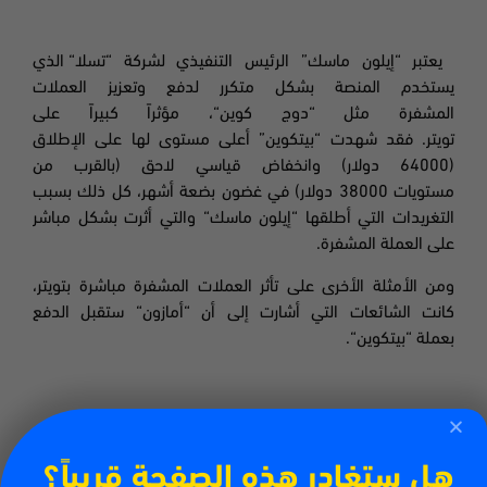
يعتبر
“
إيلون ماسك
”
الرئيس التنفيذي لشركة
“
تسلا
“
الذي
يستخدم المنصة بشكل متكرر لدفع وتعزيز العملات
المشفرة مثل
“
دوج كوين
“،
مؤثراً كبيراً على
تويتر
.
فقد شهدت
“
بيتكوين
”
أعلى مستوى لها على الإطلاق
(64000 دولار) وانخفاض قياسي لاحق (بالقرب من
مستويات
38000 دولار) في غضون بضعة
أشهر، كل ذلك بسبب
التغريدات التي أطلقها
“
إيلون ماسك
“
والتي أثرت بشكل مباشر
على العملة المشفرة
.
ومن الأمثلة الأخرى على تأثر العملات المشفرة مباشرة بتويتر،
كانت الشائعات التي أشارت إلى أن
“
أمازون
“
ستقبل الدفع
بعملة
“
بيتكوين
“.
خطط المستقبل – التجارة الإلكترونية
هل ستغادر هذه الصفحة قريباً؟