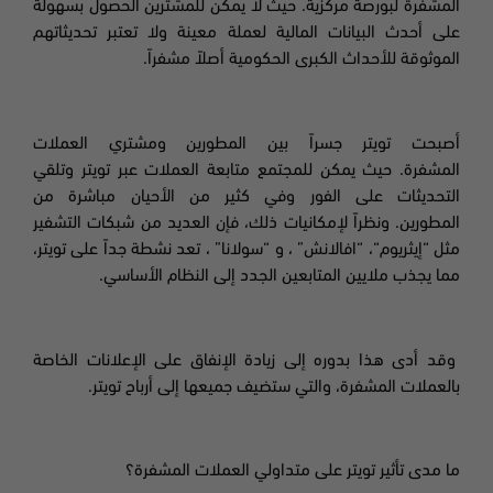
المشفرة لبورصة مركزية. حيث لا يمكن للمشترين الحصول بسهولة
على أحدث البيانات المالية لعملة معينة ولا تعتبر تحديثاتهم
الموثوقة للأحداث الكبرى الحكومية أصلاً مشفراً
.
أصبحت تويتر جسراً بين المطورين ومشتري العملات
المشفرة. حيث يمكن للمجتمع متابعة
العملات
عبر تويتر وتلقي
التحديثات على الفور وفي كثير من الأحيان مباشرة من
المطورين. ونظراً لإمكانيات ذلك، فإن العديد من شبكات التشفير
مثل
“
إيثريوم
“، “
افالانش
” ،
و
“
سولانا
” ،
تعد نشطة جداً على تويتر،
مما يجذب ملايين المتابعين الجدد إلى النظام الأساسي.
وقد أدى هذا بدوره إلى زيادة الإنفاق على الإعلانات الخاصة
بالعملات
المشفرة، والتي ستضيف جميعها إلى أرباح تويتر.
ما مدى تأثير تويتر على متداولي العملات المشفرة؟