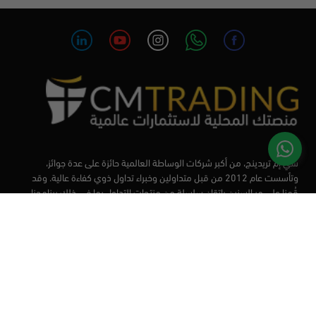
سي إم تريدينج، من أكبر شركات الوساطة العالمية حائزة على عدة جوائز،
وتأسست عام 2012 من قبل متداولين وخبراء تداول ذوي كفاءة عالية. وقد
قُمنا على مر السنين بإتقان سلسلة من منتجات التداول بما في ذلك برنامجنا
التعليمي، من أجل تزويد المتداولين لدينا بأفضل الأدوات في السوق.
الأسواق
أدوات التداول