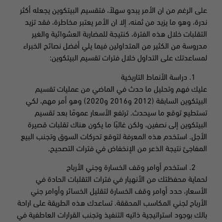
على الرغم من ان الأمر يبدو سهلاً، فتقسيم البيتكوين يجعله أكثر
ندرة، وهو ما يزيد من ثمنه، إلا ان الأمر يعتبر مخاطرة، فقد تزيد
التقلبات خلال هذه الفترة، كنتيجة للمضاربة العشوائية والغير
مدروسة من الكثير من المتداولين فيما يلي أفضل نصائح الخبراء
لمساعدتك على التداول خلال فترات تقسيم البيتكوين:
دراسة الأنماط التاريخية
عليك فهم وتحليل ما حدث في الماضي من عمليات تقسيم
البيتكوين السابقة (2012 و2016 و2020) وهو أمر مهم، لكي
تستطيع توقع ما سيحدث. ترتفع الأسعار عمومًا بعد تقسيم
البيتكوين إلى نصفين، ولكن غالبًا ما يكون هناك تقلبات قصيرة
الأجل. استخدم هذه المعرفة لتوقع تحركات السوق وتجنب البيع
المفاجئ نتيجة الذعر من الإنخفاض في فترات التصحيح.
استخدم أوامر وقف الخسارة وجني الأرباح
لحماية محفظتك من الأنهيار في فترات التقلبات الحادة في
الأسعار، حدد أوامر وقف الخسارة لتقليل الخسائر وأوامر جني
الأرباح لجني المكاسب المحققة. تساعدك هذه الطريقة على اراحة
بالك بوجود استراتيجية ذاتيه التنفيذ وتجنب القرارات العاطفية في