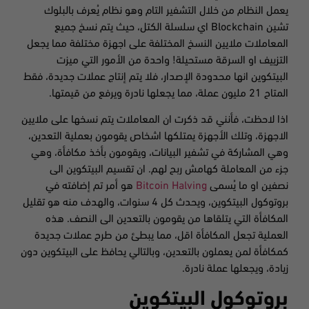
يعمل النظام من خلال التشفير التام وهو نظام يُعرف بالبلوك
تشين Blockchain اي سلسلة الكتل، حيث يتم نسخ جميع
المعاملات ملايين النسخ المختلفة على اجهزة مختلفة مما يجعل
التزييف او السرقة مستحيلة! واحدة من الأمور التي ميزت
البيتكوين انها محدودة الإصدار، فلا يتم إنتاج عملات جديدة، فقط
المتاح 21 مليون عملة، مما يجعلها نادرة ويرفع من قيمتها.
اذا لاحظت، فأنني قد ذكرت ان المعاملات يتم نسخها على ملايين
الاجهزة، وتلك الأجهزة يمتلكها اشخاص يقومون بعملية التعدين،
وهي المشاركة في تشفير البيانات، ويقومون بأخذ مكافأة، وهي
جزء من المعاملة كهامش ربح لهم. ان تقسيم البيتكوين الى
نصفين او ما يُسمى
Bitcoin Halving
هو أمر تم إضافته في
بروتوكول البيتكوين، ويحدث كل 4 سنوات، والهدف منه هو تقليل
المكافأة التي يتلقاها من يقومون بالتعدين الى النصف. هذه
العملية تجعل المكافأة اقل، مما يبطئ من طرح عملات جديدة
كمكافأة لمن يعملون بالتعدين، وبالتالي يحافظ على البيتكوين دون
زيادة، ويجعلها عملة نادرة.
بروتوكول البيتكوين