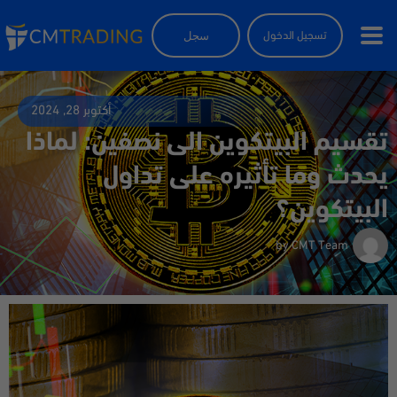
سجل
تسجيل الدخول
أكتوبر 28, 2024
تقسيم البيتكوين الى نصفين: لماذا
يحدث وما تأثيره على تداول
البيتكوين؟
by
CMT Team