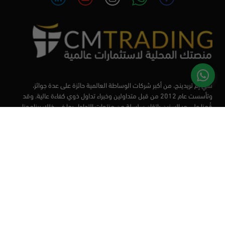
سي إم تريدينج، من أكبر شركات الوساطة العالمية حائزة على عدة جوائز،
وتأسست عام 2012 من قبل متداولين وخبراء تداول ذوي كفاءة عالية. وقد
قُمنا على مر السنين بإتقان سلسلة من منتجات التداول بما في ذلك برنامجنا
التعليمي، من أجل تزويد المتداولين لدينا بأفضل الأدوات في السوق.
الأسواق
أدوات التداول
منصات التداول
التعليم