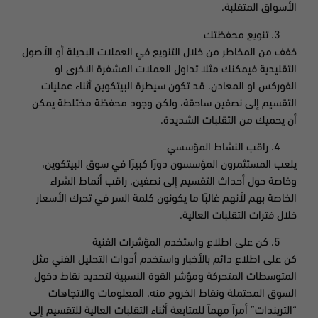
الأسواق المتقلبة.
تنويع محفظتك
خفف من المخاطر من خلال التنويع في العملات البديلة أو الأصول
التقليدية فيمكنك مثلا تداول العملات المشفرة الاخرى او
الفوركس او المعادن. قد تكون سيطرة البيتكوين أثناء عمليات
التقسيم إلى نصفين ساحقة، ولكن وجود محفظة مختلطة يمكن
أن يحميك من التقلبات الشديدة.
راقب النشاط المؤسسي
يلعب المستثمرون المؤسسون دورًا كبيرًا في سوق البيتكوين،
وخاصة حول أحداث التقسيم إلى نصفين. راقب أنماط الشراء
الخاصة بهم لأنهم غالبًا ما يكونون كلمة السر في تحرك الأسعار
خلال فترات التقلبات العالية.
كن على اطلاع واستخدم المؤشرات الفنية
كن على اطلاع دائم بالأخبار واستخدم أدوات التحليل الفني مثل
المتوسطات المتحركة ومؤشر القوة النسبية لتحديد نقاط دخول
السوق المحتملة ونقاط الخروج منه. المعلومات والاتجاهات
“التريندات” أمراً مهماً للمتابعة أثناء التقلبات العالية للتقسيم إلى