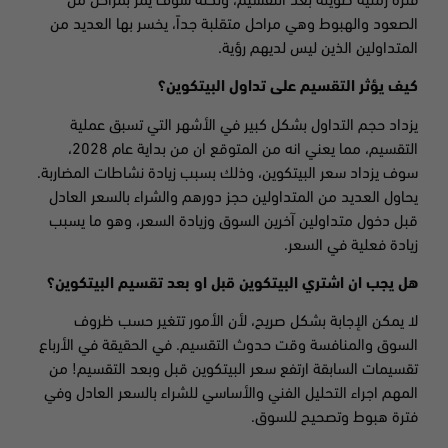
فترة زمنية طويلة بعد التقسيم، ولكنه سوف يمر بمراحل من
الصعود والهبوط وهي مراحل متقلبة جداً، يخسر بها العديد من
المتداولين الذين ليس لديهم رؤية.
كيف يؤثر التقسيم على تداول البيتكوين؟
يزداد حجم التداول بشكل كبير في الأشهر التي تسبق عملية
التقسيم، مما يعني انه من المتوقع ان من بداية عام 2028،
سوف يزداد سعر البيتكوين، وذلك بسبب زيادة نشاطات المضاربة.
يحاول العديد من المتداولين حجز دورهم والشراء بالسعر العادل
قبل دخول متداولين آخرين السوق وزيادة السعر، وهو ما يسبب
زيادة فعلية في السعر.
هل يجب ان اشتري البيتكوين قبل او بعد تقسيم البيتكوين؟
لا يمكن الإجابة بشكل صريح، لأن الأمور تتغير حسب ظروف
السوق والمنافسة وقت حدوث التقسيم. في الحقيقة في الأرباع
تقسيمات السابقة ارتفع سعر البيتكوين قبل وبعد التقسيم! من
المهم اجراء التحليل الفني والأساسي للشراء بالسعر العادل وفي
فترة هبوط وتصحيح للسوق.