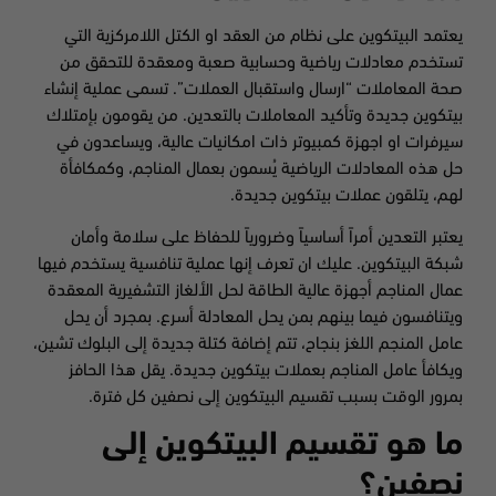
يعتمد البيتكوين على نظام من العقد او الكتل اللامركزية التي
تستخدم معادلات رياضية وحسابية صعبة ومعقدة للتحقق من
صحة المعاملات “ارسال واستقبال العملات”. تسمى عملية إنشاء
بيتكوين جديدة وتأكيد المعاملات بالتعدين. من يقومون بإمتلاك
سيرفرات او اجهزة كمبيوتر ذات امكانيات عالية، ويساعدون في
حل هذه المعادلات الرياضية يُسمون بعمال المناجم، وكمكافأة
لهم، يتلقون عملات بيتكوين جديدة.
يعتبر التعدين أمراً أساسياً وضرورياً للحفاظ على سلامة وأمان
شبكة البيتكوين. عليك ان تعرف إنها عملية تنافسية يستخدم فيها
عمال المناجم أجهزة عالية الطاقة لحل الألغاز التشفيرية المعقدة
ويتنافسون فيما بينهم بمن يحل المعادلة أسرع. بمجرد أن يحل
عامل المنجم اللغز بنجاح، تتم إضافة كتلة جديدة إلى البلوك تشين،
ويكافأ عامل المناجم بعملات بيتكوين جديدة. يقل هذا الحافز
بمرور الوقت بسبب تقسيم البيتكوين إلى نصفين كل فترة.
ما هو تقسيم البيتكوين إلى
نصفين؟