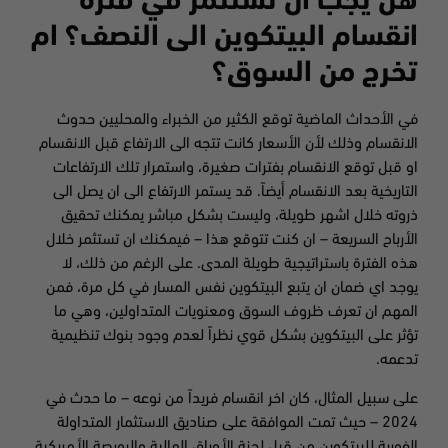
هل يجب ان تستثمر في فترة
انقسام البيتكوين الى النصف؟ ام
تخرج من السوق؟
في الأحداث الماضية توقع الكثير من الخبراء والمحليين حدوث
الانقسام وذلك لأن الأسعار كانت تتجه الى الارتفاع قبل الانقسام
او قبل توقع الانقسام بفترات صغيرة، واستمرار تلك الارتفاعات
التاريخية بعد الانقسام أيضاً. قد يستمر الارتفاع الى ان يصل الى
ذروته خلال اشهر طويلة، وليست بشكل مباشر يمكنك تحقيق
الأرباح السريعة – ان كنت تتوقع هذا – فيمكنك ان تستثمر خلال
هذه الفترة باستراتيجية طويلة المدى. على الرغم من ذلك، لا
يوجد اي ضمان ان يتبع البيتكوين نفس المسار في كل مرة، فمن
المهم ان تعرف ظروف السوق ومعنويات المتداولين، وهي ما
تؤثر على البيتكوين بشكل قوي نظراً لعدم وجود بنوك تنظيمية
تدعمه.
على سبيل المثال، كان اخر انقسام فريداً من نوعه – ما حدث في
2024 – حيث تمت الموافقة على صناديق الاستثمار المتداولة
الفورية للبيتكوين من قبل لجنة الأوراق المالية والبورصة الأمريكية