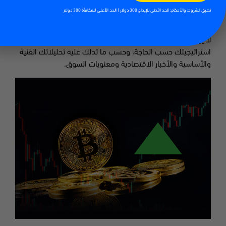
تطبق الشروط والأحكام: الحد الأدنى للإيداع 300 دولار | الحد الأعلى للمكافأة 300 دولار
خطط لحركات ما بعد التخفيض إلى النصف
بعد التخفيض إلى النصف، توقع تصحيحات أو توحيدًا محتملًا. قد
لا يرتفع السوق على الفور، لذا استعد لنتائج متفاوتة وقم بتعديل
استراتيجيتك حسب الحاجة، وحسب ما تدلك عليه تحليلاتك الفنية
والأساسية والأخبار الاقتصادية ومعنويات السوق.