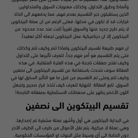
وأنماط وطرق التداول، وكذلك معنويات السوق والمتداولين،
الذين يستقبلون خبر التقسيم بعدم فهم، مما يدفعهم الى اتخاذ
قرارات قد لا تكون في محلها. فعلى الرغم من ان عملة البيتكوين
لا يتم طرح جديد منها والسوق تقريباً ثابت عند عدد محدود من
البيتكوين إلا ان ديناميكية عمل البيتكوين تجعله أكثر تعقيداً.
ان فهم طبيعة تقسيم البيتكوين ولماذا تتم وكيف تتم وكذلك
متى يتم التقسيم هو أمر مهم جداً، لتعرف تأثيرها على التداول
وكيف تفتح صفقات ناجحة في هذه الفترة المتقلبة. في هذه
المقالة سوف نتحدث باستفاضة عن تقسيم البيتكوين الى نصفين
وكيف تتم ومتى تم التقسيم من قبل ما هو التأثير السابق لها في
السوق. تابع المقالة للنهاية لتعرف كيف تتخذ قرار صحيح وتجعل
اللون الأخضر يظهر على محفظتك الاستثمارية بصفقاته الناجحة!
تقسيم البيتكوين الى نصفين
في البداية البيتكوين هي أول وأشهر عملة مشفرة تم إصدارها،
وهي عملة لا مركزية، يتم نقل الأموال من طرف الى الطرف الآخر
دون الحاجة الى أي وسيط مثل البنوك او المؤسسات الحكومية.