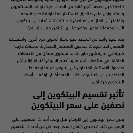
(SEC) قبل بضعة أشهر فقط من الحدث. حيث توافد المستثمرون
والمتداولون على صناديق الاستثمار المتداولة الجديدة هذه
ونقلوا رأس المال من صناديق الاستثمار الشائعة الى البيتكوين
التي توقعوا ارتفاعها وخصوصا انها تتزامن مع الانقسام!
بعد شهر واحد من النصف، تغير مسار السوق مرة أخرى، وانخفضت
الأسعار. لقد شهدت صناديق الاستثمار المتداولة تدفقات خارجة
كبيرة في بداية شهر مايو، تلاها مستوى مماثل من التدفقات
الداخلة. في منتصف شهر مايو، أصبح السوق أكثر تفاؤلاً بشأن
صندوق الاستثمار المتداول في إيثريوم، وبينما توجه نظر
المتداولين الى الايثريوم، كانت المفاجأة بان ارتفعت أسعار
البيتكوين مرة أخرى.
تأثير تقسيم البيتكوين إلى
نصفين على سعر البيتكوين
يميل سعر البيتكوين إلى الارتفاع قبل وبعد أحداث التقسيم، على
الرغم من اختلاف مدى ارتفاع السعر. بعد كل من أحداث التقسيم