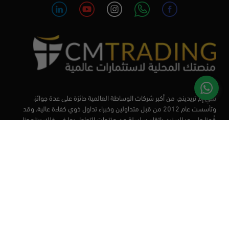
سي إم تريدينج، من أكبر شركات الوساطة العالمية حائزة على عدة جوائز،
وتأسست عام 2012 من قبل متداولين وخبراء تداول ذوي كفاءة عالية. وقد
قُمنا على مر السنين بإتقان سلسلة من منتجات التداول بما في ذلك برنامجنا
التعليمي، من أجل تزويد المتداولين لدينا بأفضل الأدوات في السوق.
الأسواق
أدوات التداول
منصات التداول