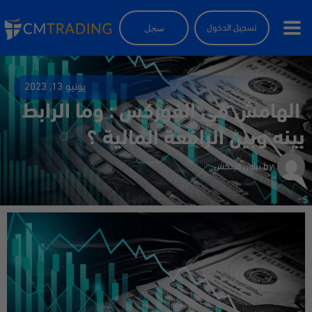
سجل
تسجيل الدخول
يونيو 13, 2023
الهامش في الفوركس : وما الرابط
بينه وبين الرافعة المالية ؟
by
براون فيلكس