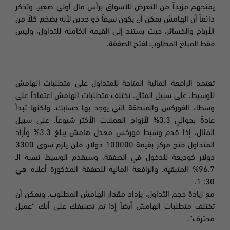
يمنحهم مزيداً من التعرض للأسواق برأس مال أولي صغير
.
وتذكر
دائماً أن الهامش يمكن أن يكون سيفاً ذو حدين لأنه يضخم كلاً من
الأرباح والخسائر، حيث يستند إلى القيمة الكاملة للتداول، وليس
فقط المبلغ المطلوب لفتح الصفقة
.
تعتمد الرافعة المالية المتاحة للمتداول على متطلبات الهامش
للوسيط،
على سبيل المثال. تختلف متطلبات الهامش اعتماداً على
وسطاء الفوركس والمنطقة التي يوجد بها حسابك، ولكنها تبدأ
عادةً بحوالي 3.3
%
لأزواج العملات الأكثر شيوعاً. على سبيل
المثال، إذا قدم وسيط فوركس معدل هامش يبلغ 3.3
%
وأراد
المتداول فتح مركز بقيمة 100000 دولار، فلن يلزم سوى 3300
دولار كوديعة للدخول في الصفقة. وسيقدم الوسيط نسبة الـ
96.7%
المتبقية. والرافعة المالية للصفقة المذكورة أعلاه هي
30: 1.
مع زيادة حجم التداول، يزداد مقدار الهامش المطلوب. ويمكن أن
تختلف متطلبات الهامش أيضاً إذا تم تصنيفك على أنك “عميل
محترف”.