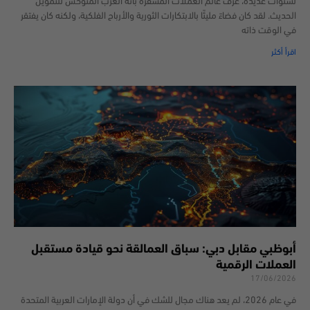
لسنوات عديدة، عُرف عالم العملات المشفرة بأنه الغرب المتوحش للتمويل
الحديث. لقد كان فضاءً مليئًا بالابتكارات الثورية والأرباح الفلكية، ولكنه كان يفتقر
في الوقت ذاته
اقرأ أكثر
أبوظبي مقابل دبي: سباق العمالقة نحو قيادة مستقبل
العملات الرقمية
17/06/2026
في عام 2026، لم يعد هناك مجال للشك في أن دولة الإمارات العربية المتحدة