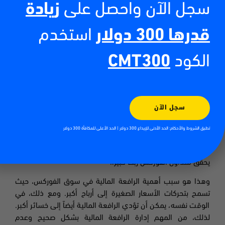
المالية المتاحة من الوسيط هي 20: 1. وكذلك إذا كان هامش
سجل الآن واحصل على
زيادة
تداول العملات الأجنبية بنسبة 10% فهذا يعادل رافعة مالية
بنسبة 10: 1.
قدرها 300 دولار
استخدم
الكود
CMT300
في سوق الصرف الأجنبي، تقاس تحركات العملة بالنقاط (النسبة
المئوية بالنقاط). والنقطة هي أصغر حركة يمكن أن تقوم بها
العملة. بالنسبة لمعظم أزواج العملات الرئيسية، مثل
الجنيه
الإسترليني / الدولار
،
فإن النقطة هي حركة سعر قدرها 0.0001.
سجل الآن
إذا تحرك زوج الجنيه الإسترليني مقابل الدولار الأمريكي من
1.4100 إلى 1.4200،
فهذه حركة بمقدار 100 نقطة، وهي عبارة
تطبق الشروط والأحكام: الحد الأدنى للإيداع 300 دولار | الحد الأعلى للمكافأة 300 دولار
عن تحرك واحد سنت في سعر الصرف. في حين أن خطوة سنت
واحد لا تبدو كبيرة،
لكن مع استخدام الرافعة المالية، يمكن أن
يحقق متداول الفوركس ربحاً كبيراً.
وهذا هو سبب أهمية الرافعة المالية في سوق الفوركس، حيث
تسمح بتحركات الأسعار الصغيرة إلى أرباح أكبر. ومع ذلك، في
الوقت نفسه، يمكن أن تؤدي الرافعة المالية أيضاً إلى خسائر أكبر.
لذلك، من المهم إدارة الرافعة المالية بشكل صحيح وعدم