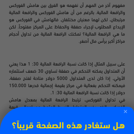
مفهوم آخر من المهم أن نفهمه هو الفرق بين هامش الفوركس
والرافعة المالية. بالرغم من أن هامش الفوركس والرافعة المالية
مرتبطان، لكن لهما معنيان مختلفان
.
فالهامش في الفوركس هو
الإيداع المطلوب لإجراء صفقة والحفاظ على المركز مفتوحاً
.
لكن
ما هي الرافعة المالية؟
تمكنك الرافعة المالية من تداول أحجام
مراكز أكبر برأس مال أصغر.
على سبيل المثال إذا كانت نسبة الرافعة المالية 30: 1 هذا يعني
أن المتداول يمكنه التحكم في صفقة تساوي 30 ضعف استثماره
الأولي. إذا كان لدى المتداول 5000 دولار متاحة لفتح صفقة،
فيمكنه التحكم بفعالية في مركز بقيمة إجمالية قدرها 150.000
دولار إذا كانت نسبة الرافعة المالية 30: 1.
في تداول الفوركس، ترتبط الرافعة المالية بمعدل هامش
الفوركس الذي يخبر المتداول النسبة المئوية من إجمالي قيمة
المبلغ المطلوب لدخول الصفقة. لذلك، إذا كان هامش الفوركس
هو 3.3
%،
عندها تكون الرافعة المالية المتاحة من قبل الوسيط
هل ستغادر هذه الصفحة قريباً؟
هي
30: 1. إذا كان هامش الفوركس 5%،
عندها تكون الرافعة