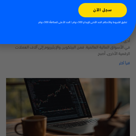
سجل الآن
تطبق الشروط والأحكام: الحد الأدنى للإيداع 300 دولار | الحد الأعلى للمكافأة 300 دولار
كيفية تداول العملات الرقمية
13/07/2026
أدى صعود العملات الرقمية إلى خلق فرص جديدة للأفراد الراغبين في المشاركة
في الأسواق المالية العالمية. فمن البيتكوين والإيثيريوم إلى آلاف العملات
الرقمية الأخرى، أصبح
اقرأ أكثر