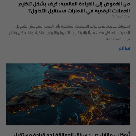
من الغموض إلى القيادة العالمية: كيف يشكل تنظيم
العملات الرقمية في الإمارات مستقبل التداول؟
17/06/2026
لسنوات عديدة، عُرف عالم العملات المشفرة بأنه الغرب المتوحش للتمويل
الحديث. لقد كان فضاءً مليئًا بالابتكارات الثورية والأرباح الفلكية، ولكنه كان يفتقر
في الوقت ذاته
اقرأ أكثر
أبوظبي مقابل دبي: سباق العمالقة نحو قيادة مستقبل