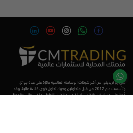
سي إم تريدينج، من أكبر شركات الوساطة العالمية حائزة على عدة جوائز،
وتأسست عام 2012 من قبل متداولين وخبراء تداول ذوي كفاءة عالية. وقد
قُمنا على مر السنين بإتقان سلسلة من منتجات التداول بما في ذلك برنامجنا
التعليمي، من أجل تزويد المتداولين لدينا بأفضل الأدوات في السوق.
الأسواق
أدوات التداول