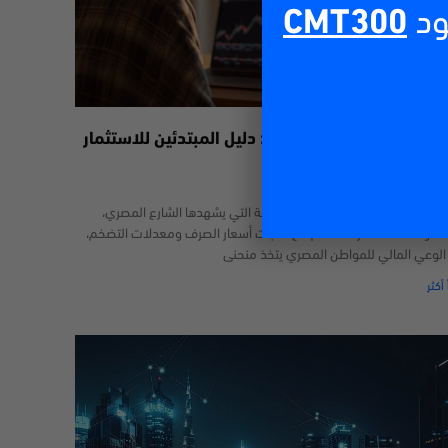
ود
CMT300
داول عبر الإنترنت في مصر: دليل المبتدئين للاستثمار
29/06/2
خضم التحديات الاقتصادية المتسارعة التي يشهدها الشارع المصري،
محاولات المستمرة للتأقلم مع تقلبات أسعار الصرف ومعدلات التضخم،
 الوعي المالي للمواطن المصري يتخذ منحنى
 أكثر