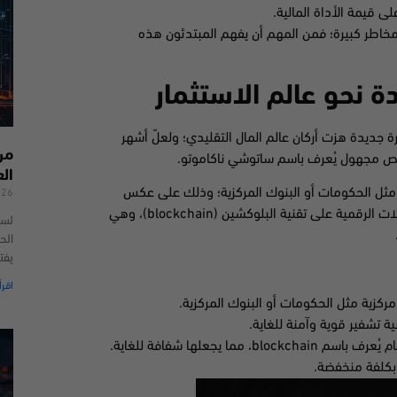
لى قيمة الأداة المالية.
ى مخاطر كبيرة؛ فمن المهم أن يفهم المبتدئون هذه
ة نحو عالم الاستثمار
 جديدة هزت أركان عالم المال التقليدي؛ ولعلّ أشهر
من
ال
ية مثل الحكومات أو البنوك المركزية؛ وذلك على عكس
026
العملات التقليدية، التي تصدرها وتتحكم بها هذه السلطات. تعتمد العملات الرقمية على تقنية البلوكشين (blockchain)، وهي
لسن
الحد
يفت
اقرأ
كزية مثل الحكومات أو البنوك المركزية.
يجعلها شفافة للغاية.
بكلفة منخفضة.