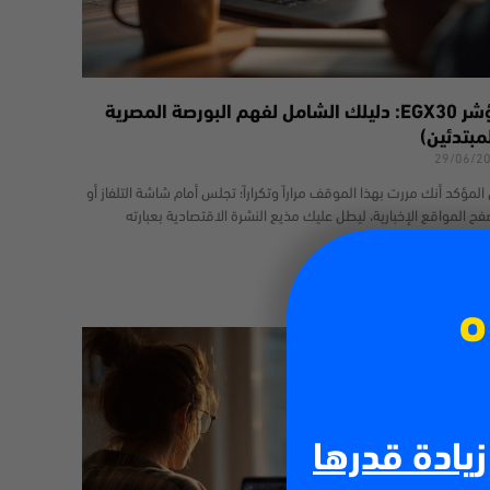
مؤشر EGX30: دليلك الشامل لفهم البورصة المصرية
مبتدئين)
29/06/2
المؤكد أنك مررت بهذا الموقف مراراً وتكراراً؛ تجلس أمام شاشة التلفاز أو
فح المواقع الإخبارية، ليطل عليك مذيع النشرة الاقتصادية بعبارته
هيرة: “أغلق مؤشر
 أكثر
ه
زيادة قدرها