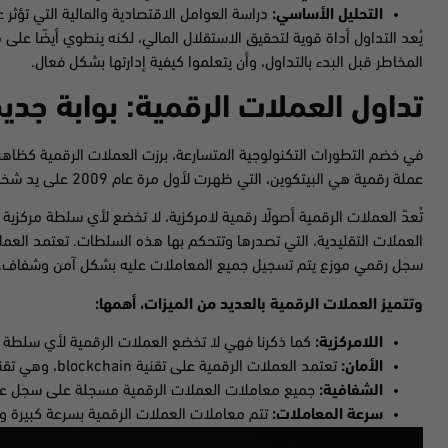
التحليل الأساسي:
دراسة العوامل الاقتصادية والمالية التي تؤثر ع
يُعد التداول أداة قوية لتحقيق الاستقلال المالي، لكنه ينطوي أيضًا عل
المخاطر قبل البدء بالتداول، وأن يتعلموا كيفية إدارتها بشكل فعال.
تداول العملات الرقمية: بوابة جديد
في خضم التطورات التكنولوجية المتسارعة، برزت العملات الرقمية كظاهرة
عملة رقمية هي البيتكوين، التي ظهرت لأول مرة عام 2009 على يد شخص مجهول يُعرف باسم ساتوشي ناكاموتو.
تُعدّ العملات الرقمية أصولًا رقمية لامركزية، لا تخضع لأي سلطة مركز
سجل رقمي موزع يتم تسجيل جميع المعاملات عليه بشكل آمن وشفاف.
وتتميز العملات الرقمية بالعديد من الميزات، أهمها:
اللامركزية:
كما ذكرنا فهي لا تخضع العملات الرقمية لأي سلطة مر
الأمان:
تعتمد العملات الرقمية على تقنية blockchain، وهي تقنية تشفير قوية وآمنة للغاية.
الشفافية:
جميع معاملات العملات الرقمية مسجلة على سجل عام يُعرف باسم blockchain، مما 
سرعة المعاملات:
تتم معاملات العملات الرقمية بسرعة كبيرة و