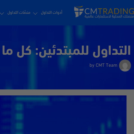
أدوات التداول
منصّات التداول
التداول للمبتدئين: كل ما
by
CMT Team