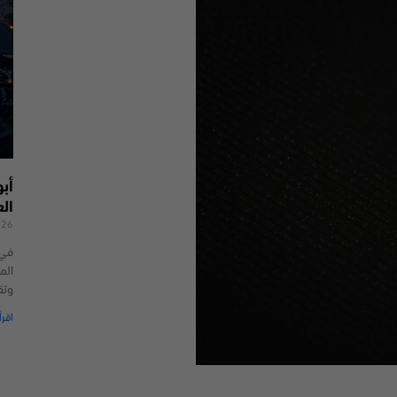
أب
ال
026
الم
وتق
اقرأ