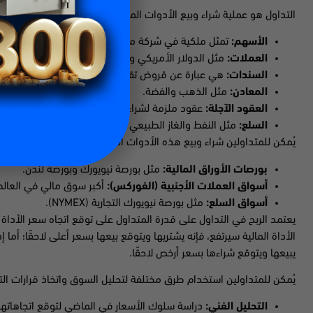
التداول هو عملية شراء وبيع الأدوات المالية بهدف تحقيق الربح؛ وتش
الأسهم:
تمثل ملكية في شركة ما.
العملات:
مثل الدولار الأمريكي واليورو والجنيه الإسترليني.
السندات:
هي عبارة عن قروض تقدمها للمقرضين مقابل فائدة م
المعادن:
مثل الذهب والفضة.
العقود الآجلة:
عقود ملزمة لشراء أو بيع أصل ما بسعر محدد في 
السلع:
مثل النفط والغاز الطبيعي والقمح.
يُمكن للمتداولين شراء وبيع هذه الأدوات المالية من خلال الأسواق المالي
بورصات الأوراق المالية:
مثل بورصة نيويورك وبورصة لندن.
أسواق العملات الأجنبية (الفوركس):
أكبر سوق مالي في العالم
أسواق السلع:
مثل بورصة نيويورك التجارية (NYMEX).
يعتمد الربح في التداول على قدرة المتداول على توقع اتجاه سعر الأداة ال
الأداة المالية سيرتفع، فإنه يشتريها ويتوقع بيعها بسعر أعلى لاحقًا؛ أما 
يبيعها ويتوقع شراءها بسعر أرخص لاحقًا.
يُمكن للمتداولين استخدام طرق مختلفة لتحليل السوق واتخاذ قرارات الت
التحليل الفني:
دراسة سلوك الأسعار في الماضي لتوقع اتجاهاتها 