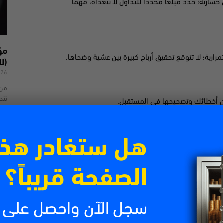
ارته؛ حدد مبلغًا محددًا للتداول لا تتعداه، مهما
مرارية؛ لا تتوقع تحقيق أرباح كبيرة بين عشية وضحاها.
(لل
026
من 
تتص
من أخطائك وتصحيحها في المستقبل.
الش
اقرأ
هل ستغادر هذ
وير مهاراتك ومعرفتك؛ بتطبيق هذه الخطوات، ستكون
الصفحة قريباً؟
لم أبدًا، وواصل التعلم وتطوير مهاراتك، وستتمكن
سجل الآن واحصل على