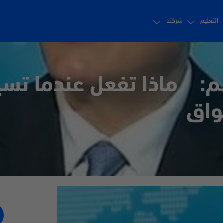
التعليم
شركتنا
م: ماذا تفعل عندما تسي
سواق