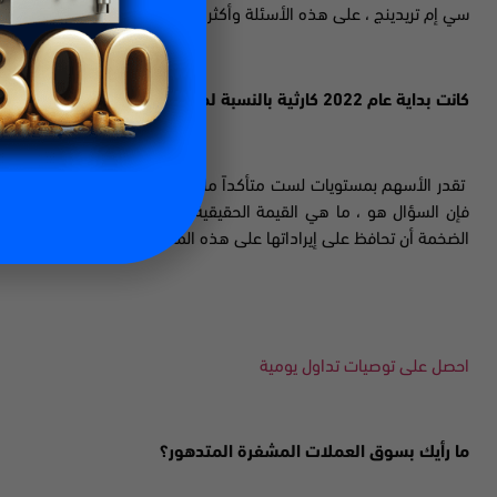
سي إم تريدينج ، على هذه الأسئلة وأكثر
:
كانت بداية عام 2022 كارثية بالنسبة لمؤشر ناسداك – ماذا حدث؟
تقدر الأسهم بمستويات لست متأكداً ما إذا كانت مستدامة أم لا. هذا ا
فإن السؤال هو ، ما هي القيمة الحقيقية للسوق الآن؟ فكر في أبل أ
الضخمة أن تحافظ على إيراداتها على هذه المستويات. هذا لا يحدث. ل
احصل على توصيات تداول يومية
ما رأيك
بسوق العملات المشفرة المتدهور؟