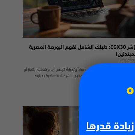
مؤشر EGX30: دليلك الشامل لفهم البورصة المصرية
مبتدئين)
29/06/2
المؤكد أنك مررت بهذا الموقف مراراً وتكراراً؛ تجلس أمام شاشة التلفاز أو
فح المواقع الإخبارية، ليطل عليك مذيع النشرة الاقتصادية بعبارته
هيرة: “أغلق مؤشر
ه
 أكثر
زيادة قدرها