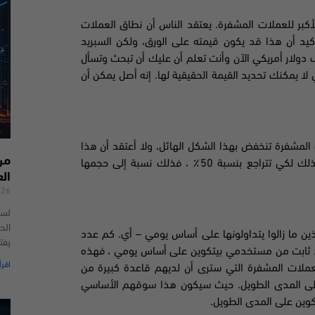
كبر للعملات المشفرة. يعتقد الناس أن نطاق العملات
أكيد أن هذا قد يكون قيمته على الورق
،
ولكن السبريد
 به هائل. في الواقع يتراوح نطاق الأسعار بين 30 دولار و60 ألف دولار أمريكي الآن وأنت تعلم أن عليك أن تبحث وتسأل
لا يمكنك تحديد القيمة الحقيقية لها. إنه أصل يمكن أن
ت المشفرة
تنخفض بهذا
الشكل الهائل، ولا أعتقد أن هذا
من
أمر غير طبيعي لأنه يتداول مع مثل هذا النوع الضخم من السبريد. لذلك لكي تتراجع بنسبة 50٪ ، فذلك نسبة إلى حجمها
ال
026
لسن
الحد
ذين ما زالوا يتداولونها على أساس يومي – أي. كم عدد
يفت
دد ثابت من مستخدمي
بيتكوين على أساس يومي ، فهذه
اقرأ
العملات المشفرة التي سترى أن لديهم قاعدة كبيرة من
على المدى الطويل. حيث سيكون هذا سوقهم الأساسي
كوين على المدى الطويل.