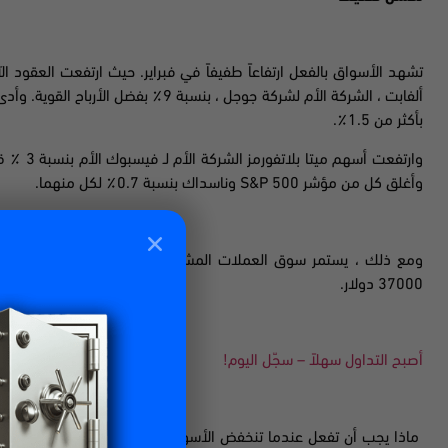
تشهد الأسواق بالفعل ارتفاعاً طفيفاً في فبراير. حيث ارتفعت العقود الآجلة للأسهم الأمر
ألفابت
، الشركة الأم لشركة جوجل ، بنسبة 9٪ بف
بأكثر من 1.5٪.
وارتفعت أ
وأغلق كل من مؤشر
S&P 500
وناسداك بنسبة 0.7٪ لكل منهما.
37000 دولار.
أصبح التداول سهلاً – سجّل اليوم!
ماذا يجب أن تفعل عندما تنخفض الأسواق؟ هل لا يزال هناك أموال يجب 