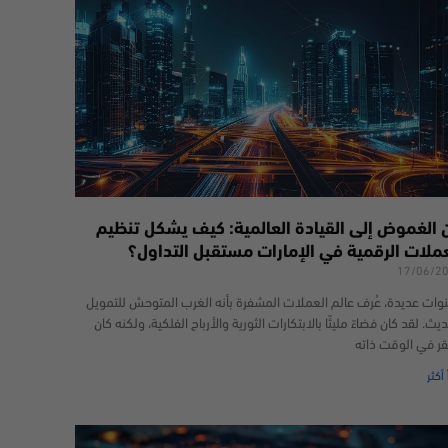
 الغموض إلى القيادة العالمية: كيف يشكل تنظيم
عملات الرقمية في الإمارات مستقبل التداول؟
17/06/2
وات عديدة، عُرف عالم العملات المشفرة بأنه الغرب المتوحش للتمويل
يث. لقد كان فضاءً مليئًا بالابتكارات الثورية والأرباح الفلكية، ولكنه كان
قر في الوقت ذاته
 أكثر