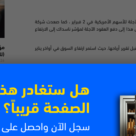
يكية في 2 فبراير ، كما صعدت شركة
ضل الأرباح القوية. وأدى هذا إلى دفع العقود الآجلة لمؤشر ناسداك إلى الارتفاع
سهم ميتا بلاتفورمز الشركة الأم لـ فيسبوك الأم بنسبة 3 ٪ قبل تقرير أرباحها. حيث استمر ارتفاع السوق في أواخر يناير
(لل
026
من 
تتص
ومع ذلك ، يستمر سوق العملات المشفرة في الانخفاض مع انخفاض بيتكوين بنسبة 20 ٪ خلال الشهر الماضي إلى حوالي
الش
هل ستغادر هذ
اقرأ
الصفحة قريباً؟
سجل الآن واحصل على
جنيها؟ يجيب فريد رزاق ، كبير استراتيجي التداول في