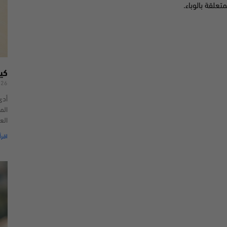
علقة بالوباء.
كي
026
أدى
الم
الع
اقرأ