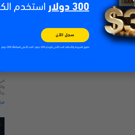
300 دولار
استخدم الك
سجل الآن
تطبق الشروط والأحكام: الحد الأدنى للإيداع 300 دولار | الحد الأعلى للمكافأة 300 دولار
لنوع من النمو خلال العامين الماضيين غير مستدام. لذا
و مايكروسوفت أو
تسلا . لا تستطيع كل هذه الشركات
الت
| 2026
ذلك ستكون هناك تصحيحات في الأسواق.
026
في 
وال
بدأ
اقرأ