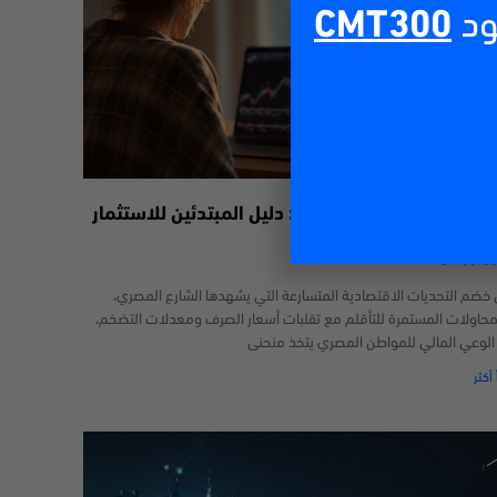
ود
CMT300
داول عبر الإنترنت في مصر: دليل المبتدئين للاستثمار
29/06/2
خضم التحديات الاقتصادية المتسارعة التي يشهدها الشارع المصري،
محاولات المستمرة للتأقلم مع تقلبات أسعار الصرف ومعدلات التضخم،
 الوعي المالي للمواطن المصري يتخذ منحنى
 أكثر