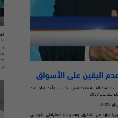
تد
026
أحد
وال
بيت
اقرأ
عدم اليقين على الأسواق
ناسداك ذات التقنية العالية بصعوبة في تجنب أسوأ بداية لها منذ
نذ عام 2009.
202.
ا لمزيد من التدقيق. ومحاولات الاحتياطي الفيدرالي