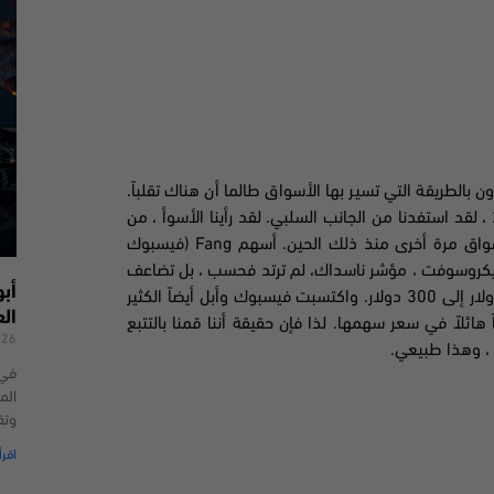
ن بالطريقة التي تسير بها الأسواق طالما أن هناك تقلباً.
منذ بداية الوباء (مارس 2020) ، أود أن أقول حتى يوم 18 مارس 2021 ، لقد استفدنا من الجانب السلبي. لقد رأينا الأسوأ ، من
واق مرة أخرى منذ ذلك الحين. أسهم
Fang (
فيسبوك
ايكروسوفت ، مؤشر ناسداك، لم ترتد فحسب ، بل تضاعف
أب
من حوالي 150 دولار إلى 300 دولار. واكتسبت فيسبوك وأبل أيضاً الكثير
ال
ائلاً في سعر سهمها. لذا فإن حقيقة أننا قمنا بالتتبع
026
، وهذا طبيعي.
الم
وتق
اقرأ