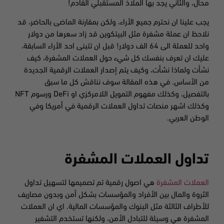
محال، والثاني يجد بها الملاذ المستقبلي القادم!
يجب علينا ان نحترم جميع الأراء، ولكن بمقارنة الماضى بالحاضر، قد
نلاحظ ان عملة مشفرة مثل البيتكوين قد زاد سعرها من دولار
واحد للعملة الى 64 الف دولار! قبل ان تتبنى احد الأراء السابقة،
عليك ان تعرف بنفسك كل شيء حول العملات المشفرة، كيف
نشأت ولماذا نشأت، وكيف يتم إصدار العملات الرقمية الجديدة
من الأساس. في هذه المقالة سوف نناقش كل ما سبق
بالتفصيل، وكذلك مفهوم التمويل اللامركزي او DeFi ورسوم NFT
وكذلك اشهر منصات تداول العملات الرقمية في أمريكا وفي
الوطن العربي.
تداول العملات المشفرة
العملات المشفرة
هي اصول رقمية تم تصميمها لتسهيل تداول
الثروة والمال بين الأفراد والمؤسسات بشكل أمن وبدون مصاريف
للأطراف الثالثة مثل البنوك والمؤسسات المالية. اي ان العملات
المشفرة هي وسيلة للتبادل الأمن، ولكنها تستخدم التشفير