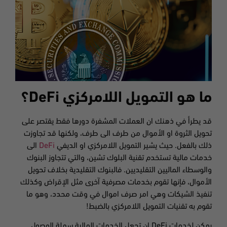
ما هو التمويل اللامركزي DeFi؟
قد يطرأ في ذهنك ان العملات المشفرة دورها فقط يقتصر على
تحويل الثروة او الأموال من طرف الى طرف، ولكنها قد تجاوزت
ذلك بالفعل. حيث يشير التمويل اللامركزي او الديفي
DeFi
الى
خدمات مالية تستخدم تقنية البلوك تشين، والتي تتجاوز البنوك
والوسطاء الماليين التقليديين. فالبنوك التقليدية بخلاف تحويل
الأموال، فإنها تقوم بخدمات مصرفية آخرى مثل الإقراض وكذلك
تنفيذ الشيكات وهي امر صرف اموال في وقت محدد، وهو ما
تقوم به تقنيات التمويل اللامركزي بالضبط!
يمكن لخدمات DeFi ان تجعل الخدمات المالية سهلة الوصول