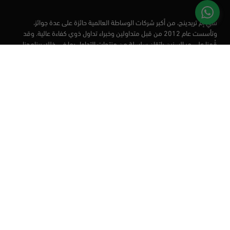
سي إم تريدينج، من أكبر شركات الوساطة العالمية حائزة على عدة جوائز،
وتأسست عام 2012 من قبل متداولين وخبراء تداول ذوي كفاءة عالية. وقد
قُمنا على مر السنين بإتقان سلسلة من منتجات التداول بما في ذلك برنامجنا
التعليمي، من أجل تزويد المتداولين لدينا بأفضل الأدوات في السوق.
الأسواق
أدوات التداول
منصات التداول
التعليم
من نحن
العملاء