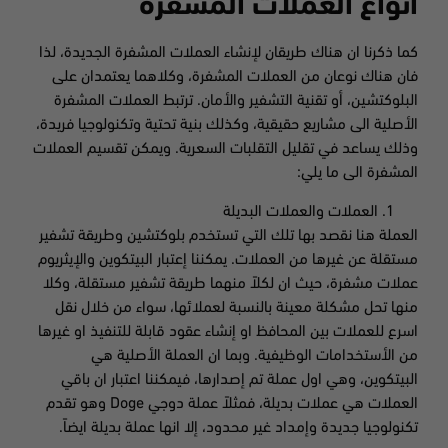
أنواع العملات المشفرة
كما ذكرنا ان هناك طريقان لإنشاء العملات المشفرة الجديدة، لذا
فان هناك نوعان من العملات المشفرة، وكلاهما يعتمدان على
البلوكتشين، أو تقنية التشفير والأمان. ترتبط العملات المشفرة
الأصلية الى مشاريع حقيقية، وكذلك بنية تحتية وتكنولوجيا فريدة،
وذلك يساعد في تقليل التقلبات السعرية. ويمكن تقسيم العملات
المشفرة الى ما يلي:
العملات والعملات البديلة
العملة هنا نقصد بها تلك التي تستخدم بلوكتشين وطريقة تشفير
مستقلة عن غيرها من العملات. يمكننا إعتبار البيتكوين والإيثريوم
عملات مشفرة، حيث ان لكلاً منهما طريقة تشفير مستقلة، وكلا
منها تحل مشكلة معينة بالنسبة لعملائها، سواء من خلال نقل
اسرع للعملات بين المحافظ او إنشاء عقود قابلة للتنفيذ او غيرها
من الأستخدامات الوظيفية. وبما ان العملة الأصلية هي
البيتكوين، وهي اول عملة تم إصدارها، فيمكننا اعتبار ان باقي
العملات هي عملات بديلة، فمثلاً عملة دوجي Doge وهو تقدم
تكنولوجيا جديدة وإمداد غير محدود، إلا انها عملة بديلة ايضاً.