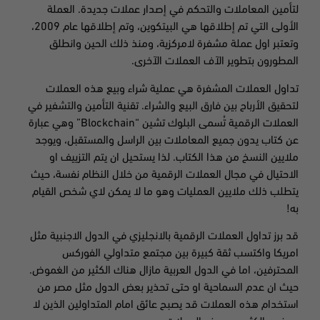
لتأمين المعاملات والتحكم في إصدار عملات جديدة. العملة
الأولى التي تم إطلاقها هي البيتكوين، وتم إطلاقها عام 2009،
وتعتبر اول عملة مشفرة لامركزية، ومنذ ذلك الحين وانطلق
المطورون بتطوير الآف العملات الآخرى.
تداول العملات المشفرة هي عملية شراء وبيع هذه العملات
لتحقيق الأرباح بين فارق البيع والشراء. تقنية التأمين والتشفير في
العملات الرقمية تُسمى البلوك تشين “Blockchain” وهي عبارة
عن كتاب يدون جميع المعاملات بين الراسل والمستقبل، ويوجد
ملايين النسخ من هذا الكتاب. لذا يستحيل ان يتم التزييف او
الاحتيال في مجال العملات الرقمية من خلال النظام نفسة، حيث
يتطلب ذلك ملايين العمليات وهو ما لا يمكن لاي شخص القيام
به!
قد برز تداول العملات الرقمية بالانجليزي في الدول الاجنبية مثل
امريكا واكتسب ثقة كبيرة بين مجتمع متداولي الفوركس
المحترفين، اما في الدول العربية مازال هناك الكثير من الغموض.
حيث ان عدم السماحية او حتى تحذير بعض الدول مثل مصر من
استخدام هذه العملات قد يصبح عائق امام المتداولين الذين لا