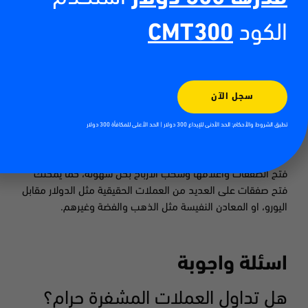
وخصوصا ان كنت تنوى الأستثمار قصير الأجل. يمكنك ان تقوم
الكود
CMT300
بذلك عن طريق شركات الوساطة المالية، مثل
سي إم تريدينج
،
وهي اكبر شركة وساطة مالية في الشرق الأوسط والحائزة على
العديد من الجوائز والتراخيص العالمية. بعد فتح حساب في سي إم
تريدينج، سوف تتمكن من رفع مستندات توثيق الحساب والهوية،
سجل الآن
وإيداع رأس مال أولي.
سوف ترسل لك الشركة تفاصيل الدخول الى منصة ميتاتريدر 4،
تطبق الشروط والأحكام: الحد الأدنى للإيداع 300 دولار | الحد الأعلى للمكافأة 300 دولار
وهي المنصة الأفضل للتداول ومتابعة الأسعار واستخدام الأداوت
التحليلية والتي سوف تمكنك من توقع تحرك الأسعار. يمكنك الآن
فتح الصفقات واغلاقها وسحب الأرباح بكل سهولة، كما يمكنك
فتح صفقات على العديد من العملات الحقيقية مثل الدولار مقابل
اليورو، او المعادن النفيسة مثل الذهب والفضة وغيرهم.
اسئلة واجوبة
هل تداول العملات المشفرة حرام؟