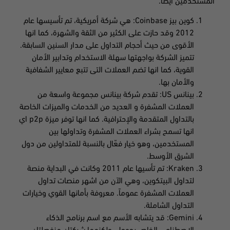
المستخدمين أيضا.
كوين بيز Coinbase: هي شركة أمريكية، تم تأسيسها عام
2012 وقد حازت على الكثير من الثقة والشهرة، كما انها
الأقوى من حيث أحجام التداول على مدار السنين السابقة.
تتميز الشركة بواجهتها سهلة الاستخدام وتدابير الأمان
القوية، كما انها تضم العملات التى تتبع معايير الشفافية
والأمان بها.
بينانس US: تقدم شركة بينانس مجموعة واسعة من
العملات المشفرة و العديد من الخدمات والميزات الخاصة
بالتداول المتقدمة والإحترافية. كما انها توفر ميزة p2p اي
انها تسمح بشراء العملات المشفرة وتداولها بين
المستخدمين، وهو خيار فعّال بالنسبة للمتداولين من دول
الشرق الأوسط.
Kraken: تم تأسيها عام 2011 وكانت في البداية منصة
لتداول البيتكوين، وهي الآن من اشهر منصات تداول
العملات المشفرة عموماً. معروفة بأمانها القوي وخيارات
التداول الشاملة.
Gemini: قد يتشابه الأسم مع اسم برنامج الذكاء