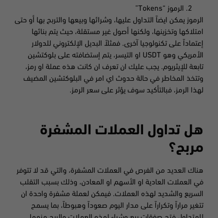
الرموز “Tokens”
الرموز يمكن ايضاً التداول عليها، وشرائها وبيعها والتربح بها أو حتى
امتلاكها وتخزينها، ولكنها أصول غير مستقلة، حيث يتم بنائها
إعتماداً على تكنولوجيا آخرى. فمثلاً البديل الإلكتروني للدولار
الأمريكي وهو USDT او التيسر، يتم إستضافته على بلوكتشين
تابعة للإيثريوم. يجب عليك ان تعرف ان كانت هذه عملة او رمز،
وتتخذ المخاطر في حالة حدوث اي امر في البلوكتشين المضيف
لهذا الرمز، فبالتأكيد سوف يؤثر على سعر الرمز.
هل تداول العملات المشفرة
مربح؟
هناك العديد من الفرص في العملات المشفرة، والتي قد لا تتوفر
في العملات العادية او الأسهم او المعادن، وذلك بسبب التقلب
السريع والشديد لهذه العملات. فيمكن لعملة مشفرة واحدة ان
تتغير مراراً وتكراراً على مدار اليوم صعوداً وهبوطاً، بما يسمح
للمتداول فتح صفقات بيع وشراء لهذه العملات والربح منهما