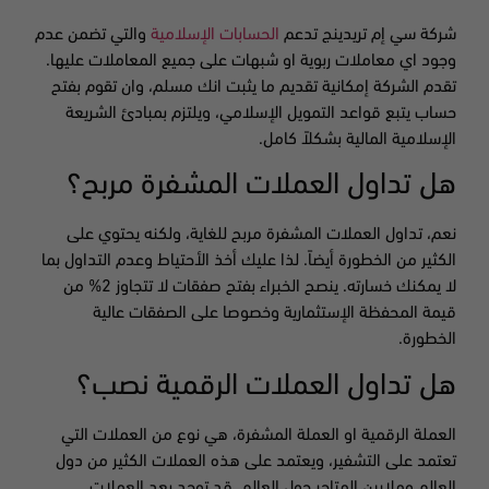
شركة سي إم تريدينج تدعم
الحسابات الإسلامية
والتي تضمن عدم
وجود اي معاملات ربوية او شبهات على جميع المعاملات عليها.
تقدم الشركة إمكانية تقديم ما يثبت انك مسلم، وان تقوم بفتح
حساب يتبع قواعد التمويل الإسلامي، ويلتزم بمبادئ الشريعة
الإسلامية المالية بشكلاً كامل.
هل تداول العملات المشفرة مربح؟
نعم، تداول العملات المشفرة مربح للغاية، ولكنه يحتوي على
الكثير من الخطورة أيضاً. لذا عليك أخذ الأحتياط وعدم التداول بما
لا يمكنك خسارته. ينصح الخبراء بفتح صفقات لا تتجاوز 2% من
قيمة المحفظة الإستثمارية وخصوصا على الصفقات عالية
الخطورة.
هل تداول العملات الرقمية نصب؟
العملة الرقمية او العملة المشفرة، هي نوع من العملات التي
تعتمد على التشفير، ويعتمد على هذه العملات الكثير من دول
العالم وملايين المتاجر حول العالم. قد توجد بعد العملات