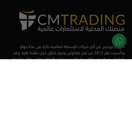
سي إم تريدينج، من أكبر شركات الوساطة العالمية حائزة على عدة جوائز،
وتأسست عام 2012 من قبل متداولين وخبراء تداول ذوي كفاءة عالية. وقد
قُمنا على مر السنين بإتقان سلسلة من منتجات التداول بما في ذلك برنامجنا
التعليمي، من أجل تزويد المتداولين لدينا بأفضل الأدوات في السوق.
الأسواق
أدوات التداول
منصات التداول
التعليم