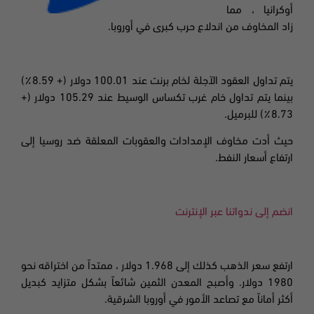
أوكرانيا ، مما
زاد المخاوف من اندلاع حرب كبرى في أوروبا.
يتم تداول العقود الآجلة لخام برنت عند 100.01 دولار (+ 8.59٪)
بينما يتم تداول خام غرب تكساس الوسيط عند 105.29 دولار (+
8.73٪) للبرميل.
حيث أدت مخاوف الإمدادات والعقوبات المعلقة ضد روسيا إلى
ارتفاع أسعار النفط.
انضم إلى ندواتنا عبر الإنترنت
ارتفع سعر الذهب كذلك إلى 1
.968 دولار ، ممتدا
ً من اختراقه نحو
1980 دولار. وأصبح المعدن الثمين شائعاً بشكل متزايد كبديل
أكثر أماناً مع تصاعد الأمور في أوروبا الشرقية.