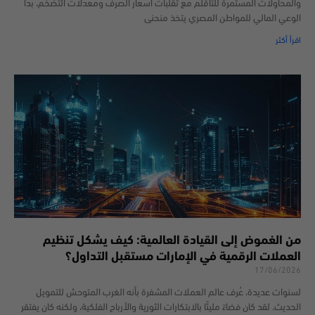
والمحاولات المستمرة للتأقلم مع تقلبات أسعار الصرف ومعدلات التضخم، بدأ
الوعي المالي للمواطن المصري يتخذ منحنى
اقرأ أكثر
من الغموض إلى القيادة العالمية: كيف يشكل تنظيم
العملات الرقمية في الإمارات مستقبل التداول؟
17/06/2026
لسنوات عديدة، عُرف عالم العملات المشفرة بأنه الغرب المتوحش للتمويل
الحديث. لقد كان فضاءً مليئًا بالابتكارات الثورية والأرباح الفلكية، ولكنه كان يفتقر