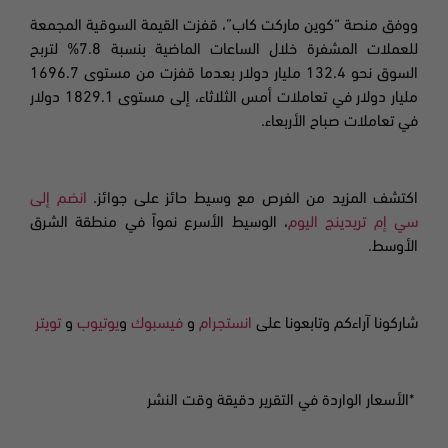
ووفق منصة “كوين ماركت كاب”، قفزت القيمة السوقية المجمعة
للعملات المشفرة خلال الساعات الماضية بنسبة
7.8
% لتربح
السوق نحو
132.4
مليار دولار بعدما قفزت من مستوى
1696.7
مليار دولار في تعاملات أمس الثلاثاء، إلى مستوى
1829.1
دولار
في تعاملات صباح الأربعاء
.
اكتشف المزيد من الفرص مع وسيط حائز على جوائز.
انضم إلى
سي إم تريدينج اليوم
، الوسيط الأسرع نمواً في منطقة الشرق
الأوسط.
شاركونا آراءكم وتابعونا على
انستجرام
و
فيسبوك
و
يوتيوب
و
تويتر
*الأسعار الواردة في التقرير دقيقة وقت النشر