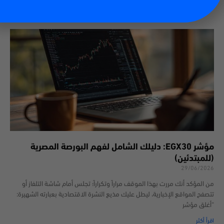
اقرأ أكثر
مؤشر EGX30: دليلك الشامل لفهم البورصة المصرية
(للمبتدئين)
29/06/2026
من المؤكد أنك مررت بهذا الموقف مراراً وتكراراً؛ تجلس أمام شاشة التلفاز أو
تتصفح المواقع الإخبارية، ليطل عليك مذيع النشرة الاقتصادية بعبارته الشهيرة:
“أغلق مؤشر
اقرأ أكثر