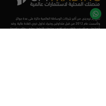
سي إم تريدينج، من أكبر شركات الوساطة العالمية حائزة على عدة جوائز،
وتأسست عام 2012 من قبل متداولين وخبراء تداول ذوي كفاءة عالية. وقد
قُمنا على مر السنين بإتقان سلسلة من منتجات التداول بما في ذلك برنامجنا
التعليمي، من أجل تزويد المتداولين لدينا بأفضل الأدوات في السوق.
الأسواق
أدوات التداول
منصات التداول
التعليم
من نحن