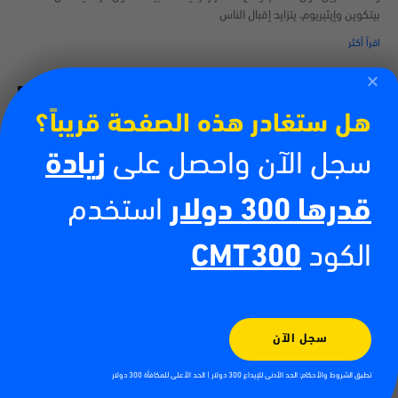
بيتكوين وإيثيريوم، يتزايد إقبال الناس
اقرأ أكثر
هل ستغادر هذه الصفحة قريباً؟
سجل الآن واحصل على
زيادة
قدرها 300 دولار
استخدم
الكود
CMT300
كيفية تداول العملات الرقمية
13/07/2026
سجل الآن
أدى صعود العملات الرقمية إلى خلق فرص جديدة للأفراد الراغبين في المشاركة
في الأسواق المالية العالمية. فمن البيتكوين والإيثيريوم إلى آلاف العملات
تطبق الشروط والأحكام: الحد الأدنى للإيداع 300 دولار | الحد الأعلى للمكافأة 300 دولار
الرقمية الأخرى، أصبح