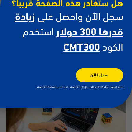
هل ستغادر هذه الصفحة قريباً؟
سجل الآن واحصل على
زيادة
قدرها 300 دولار
استخدم
تداول العملات الرقمية للمبتدئين
13/07/2026
الكود
CMT300
أحدثت العملات الرقمية ثورة في المشهد المالي، جاذبةً ملايين المتداولين
والمستثمرين حول العالم. ومع استمرار ازدياد شعبية الأصول الرقمية مثل
بيتكوين وإيثيريوم، يتزايد إقبال الناس
اقرأ أكثر
سجل الآن
تطبق الشروط والأحكام: الحد الأدنى للإيداع 300 دولار | الحد الأعلى للمكافأة 300 دولار