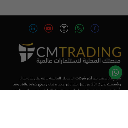
سي إم تريدينج، من أكبر شركات الوساطة العالمية حائزة على عدة جوائز،
وتأسست عام 2012 من قبل متداولين وخبراء تداول ذوي كفاءة عالية. وقد
قُمنا على مر السنين بإتقان سلسلة من منتجات التداول بما في ذلك برنامجنا
التعليمي، من أجل تزويد المتداولين لدينا بأفضل الأدوات في السوق.
الأسواق
أدوات التداول