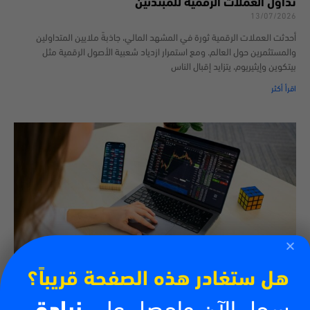
تداول العملات الرقمية للمبتدئين
13/07/2026
أحدثت العملات الرقمية ثورة في المشهد المالي، جاذبةً ملايين المتداولين
والمستثمرين حول العالم. ومع استمرار ازدياد شعبية الأصول الرقمية مثل
بيتكوين وإيثيريوم، يتزايد إقبال الناس
اقرأ أكثر
هل ستغادر هذه الصفحة قريباً؟
كيفية تداول العملات الرقمية
13/07/2026