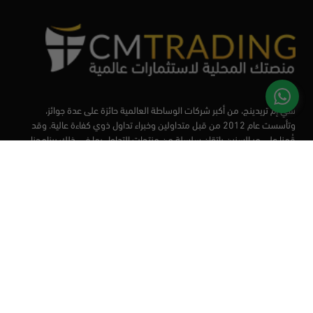
سي إم تريدينج، من أكبر شركات الوساطة العالمية حائزة على عدة جوائز،
وتأسست عام 2012 من قبل متداولين وخبراء تداول ذوي كفاءة عالية. وقد
قُمنا على مر السنين بإتقان سلسلة من منتجات التداول بما في ذلك برنامجنا
التعليمي، من أجل تزويد المتداولين لدينا بأفضل الأدوات في السوق.
الأسواق
أدوات التداول
منصات التداول
التعليم