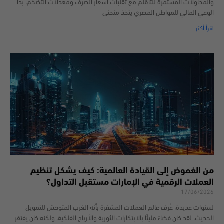
والمحاولات المستمرة للتأقلم مع تقلبات أسعار الصرف ومعدلات التضخم، بدأ
الوعي المالي للمواطن المصري يتخذ منحنى
اقرأ أكثر
من الغموض إلى القيادة العالمية: كيف يشكل تنظيم
العملات الرقمية في الإمارات مستقبل التداول؟
17/06/2026
لسنوات عديدة، عُرف عالم العملات المشفرة بأنه الغرب المتوحش للتمويل
الحديث. لقد كان فضاءً مليئًا بالابتكارات الثورية والأرباح الفلكية، ولكنه كان يفتقر