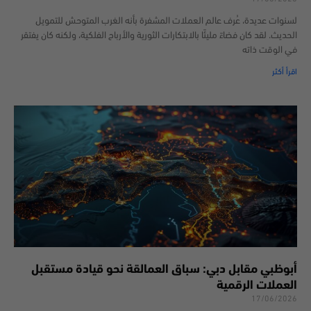
لسنوات عديدة، عُرف عالم العملات المشفرة بأنه الغرب المتوحش للتمويل
الحديث. لقد كان فضاءً مليئًا بالابتكارات الثورية والأرباح الفلكية، ولكنه كان يفتقر
في الوقت ذاته
اقرأ أكثر
أبوظبي مقابل دبي: سباق العمالقة نحو قيادة مستقبل
العملات الرقمية
17/06/2026