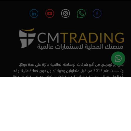
سي إم تريدينج، من أكبر شركات الوساطة العالمية حائزة على عدة جوائز،
وتأسست عام 2012 من قبل متداولين وخبراء تداول ذوي كفاءة عالية. وقد
قُمنا على مر السنين بإتقان سلسلة من منتجات التداول بما في ذلك برنامجنا
التعليمي، من أجل تزويد المتداولين لدينا بأفضل الأدوات في السوق.
الأسواق
أدوات التداول
منصات التداول