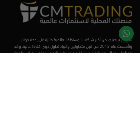
سي إم تريدينج، من أكبر شركات الوساطة العالمية حائزة على عدة جوائز،
وتأسست عام 2012 من قبل متداولين وخبراء تداول ذوي كفاءة عالية. وقد
قُمنا على مر السنين بإتقان سلسلة من منتجات التداول بما في ذلك برنامجنا
التعليمي، من أجل تزويد المتداولين لدينا بأفضل الأدوات في السوق.
الأسواق
أدوات التداول
منصات التداول
التعليم