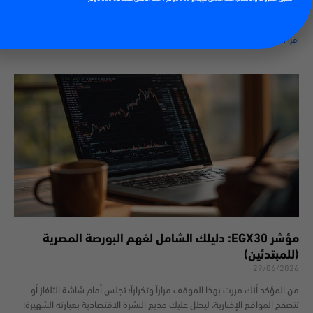
في الأسواق المالية العالمية. فمن البيتكوين والإيثيريوم إلى آلاف العملات
الرقمية الأخرى، أصبح
اقرأ أكثر
مؤشر EGX30: دليلك الشامل لفهم البورصة المصرية
(للمبتدئين)
29/06/2026
من المؤكد أنك مررت بهذا الموقف مراراً وتكراراً؛ تجلس أمام شاشة التلفاز أو
تتصفح المواقع الإخبارية، ليطل عليك مذيع النشرة الاقتصادية بعبارته الشهيرة: