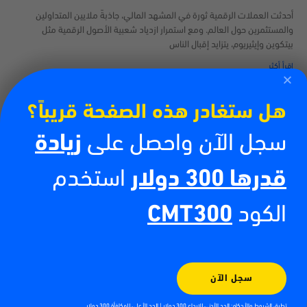
أحدثت العملات الرقمية ثورة في المشهد المالي، جاذبةً ملايين المتداولين
والمستثمرين حول العالم. ومع استمرار ازدياد شعبية الأصول الرقمية مثل
بيتكوين وإيثيريوم، يتزايد إقبال الناس
اقرأ أكثر
هل ستغادر هذه الصفحة قريباً؟
سجل الآن واحصل على
زيادة
قدرها 300 دولار
استخدم
الكود
CMT300
كيفية تداول العملات الرقمية
13/07/2026
سجل الآن
أدى صعود العملات الرقمية إلى خلق فرص جديدة للأفراد الراغبين في المشاركة
تطبق الشروط والأحكام: الحد الأدنى للإيداع 300 دولار | الحد الأعلى للمكافأة 300 دولار