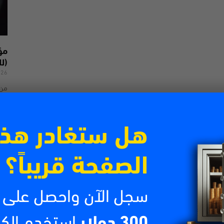
(لل
026
من 
تتص
الش
اقرأ
هل ستغادر هذ
الصفحة قريباً؟
سجل الآن واحصل على
300 دولار
استخدم الك