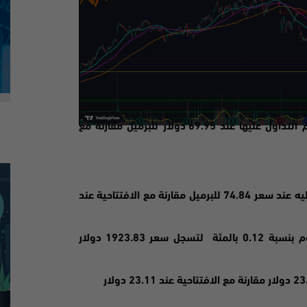
العقود الاجلة للخام الامريكي بنسبة 0.23 بالمئة ليتم التداول عليها عند 69.95 دولار للبرميل مقارنة مع
– كما ارتفعت العقود الاجلة للخام برنت 0.25 بالمئة ليتم التداول عليه عند سعر 74.84 للبرميل مقارنة مع الافتتاحية عند
خلال جلسات التداول لليوم بنسبة 0.12 بالمئة لتسجل سعر 1923.83 دولار
23.11 دولار