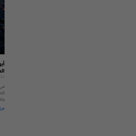
أب
ال
026
الم
وتق
اقرأ