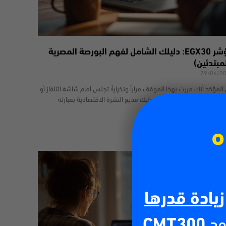
مؤشر EGX30: دليلك الشامل لفهم البورصة المصرية
مبتدئين)
29/06/2
المؤكد أنك مررت بهذا الموقف مراراً وتكراراً؛ تجلس أمام شاشة التلفاز أو
فح المواقع الإخبارية، ليطل عليك مذيع النشرة الاقتصادية بعبارته
هيرة: “أغلق مؤشر
 أكثر
ه
زيادة قدرها
ود
CMT300