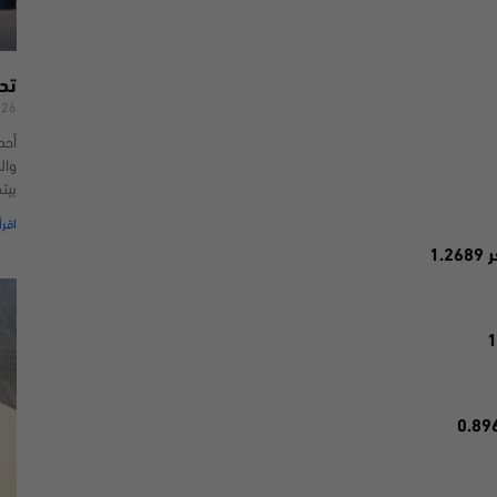
تد
026
أحد
وال
بيت
اقرأ
1