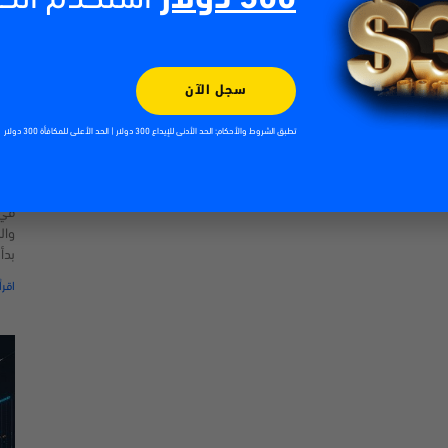
سجل الآن
تطبق الشروط والأحكام: الحد الأدنى للإيداع 300 دولار | الحد الأعلى للمكافأة 300 دولار
الت
| 2026
026
في 
وال
بدأ
اقرأ