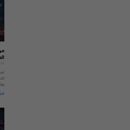
من
ال
026
لسن
الحد
يفت
اقرأ