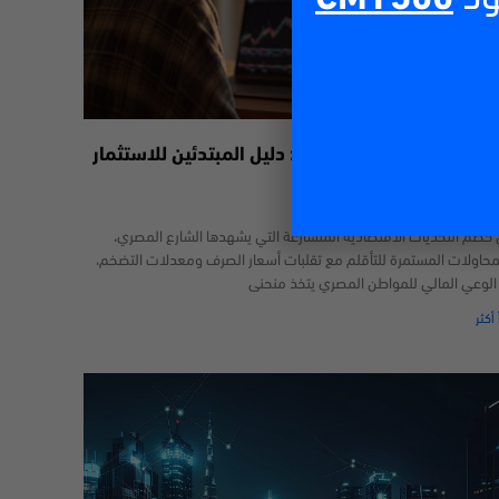
داول عبر الإنترنت في مصر: دليل المبتدئين للاستثمار
29/06/2
خضم التحديات الاقتصادية المتسارعة التي يشهدها الشارع المصري،
محاولات المستمرة للتأقلم مع تقلبات أسعار الصرف ومعدلات التضخم،
 الوعي المالي للمواطن المصري يتخذ منحنى
 أكثر