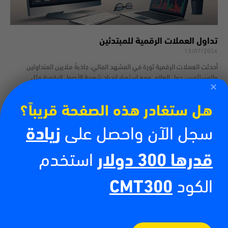
تداول العملات الرقمية للمبتدئين
13/07/2026
أحدثت العملات الرقمية ثورة في المشهد المالي، جاذبةً ملايين المتداولين
والمستثمرين حول العالم. ومع استمرار ازدياد شعبية الأصول الرقمية مثل
بيتكوين وإيثيريوم، يتزايد إقبال الناس
اقرأ أكثر
هل ستغادر هذه الصفحة قريباً؟
سجل الآن واحصل على
زيادة
قدرها 300 دولار
استخدم
الكود
CMT300