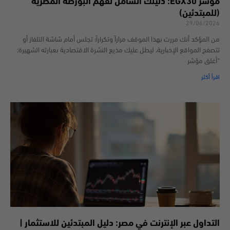
مؤشر EGX30: دليلك الشامل لفهم البورصة المصرية
(للمبتدئين)
29/06/2026
من المؤكد أنك مررت بهذا الموقف مراراً وتكراراً؛ تجلس أمام شاشة التلفاز أو
تتصفح المواقع الإخبارية، ليطل عليك مذيع النشرة الاقتصادية بعبارته الشهيرة:
“أغلق مؤشر
اقرأ أكثر
التداول عبر الإنترنت في مصر: دليل المبتدئين للاستثمار |