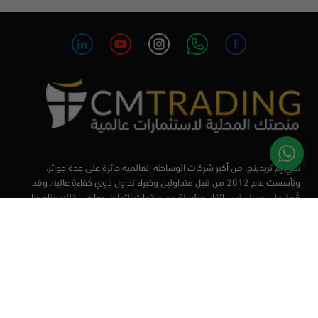
سي إم تريدينج، من أكبر شركات الوساطة العالمية حائزة على عدة جوائز،
وتأسست عام 2012 من قبل متداولين وخبراء تداول ذوي كفاءة عالية. وقد
قُمنا على مر السنين بإتقان سلسلة من منتجات التداول بما في ذلك برنامجنا
التعليمي، من أجل تزويد المتداولين لدينا بأفضل الأدوات في السوق.
الأسواق
أدوات التداول