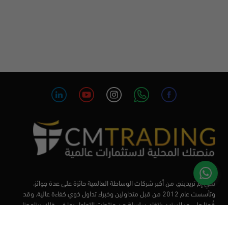
سي إم تريدينج، من أكبر شركات الوساطة العالمية حائزة على عدة جوائز،
وتأسست عام 2012 من قبل متداولين وخبراء تداول ذوي كفاءة عالية. وقد
قُمنا على مر السنين بإتقان سلسلة من منتجات التداول بما في ذلك برنامجنا
التعليمي، من أجل تزويد المتداولين لدينا بأفضل الأدوات في السوق.