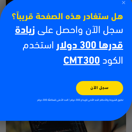
هل ستغادر هذه الصفحة قريباً؟
سجل الآن واحصل على
زيادة
قدرها 300 دولار
استخدم
كيفية تداول العملات الرقمية
13/07/2026
الكود
CMT300
أدى صعود العملات الرقمية إلى خلق فرص جديدة للأفراد الراغبين في المشاركة
في الأسواق المالية العالمية. فمن البيتكوين والإيثيريوم إلى آلاف العملات
الرقمية الأخرى، أصبح
اقرأ أكثر
سجل الآن
تطبق الشروط والأحكام: الحد الأدنى للإيداع 300 دولار | الحد الأعلى للمكافأة 300 دولار