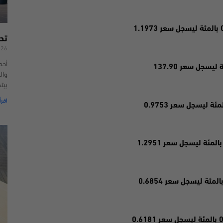
تد
026
أحد
وال
بيت
اقرأ