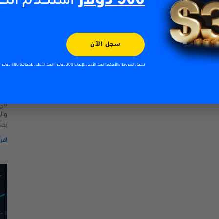
سجل الآن
تطبق الشروط والأحكام: الحد الأدنى للإيداع 300 دولار | الحد الأعلى للمكافأة 300 دولار
الت
| 2026
026
في 
وال
بدأ
اقرأ