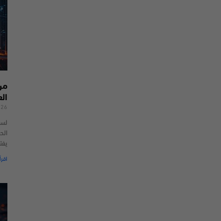
من
ال
026
لسن
الحد
يفت
اقرأ