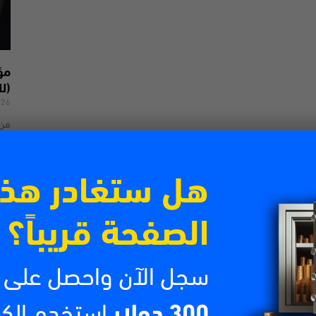
(لل
026
من 
تتص
الش
اقرأ
هل ستغادر هذ
الصفحة قريباً؟
سجل الآن واحصل على
300 دولار
استخدم الك