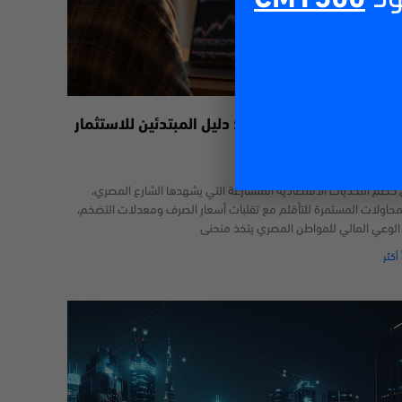
داول عبر الإنترنت في مصر: دليل المبتدئين للاستثمار
29/06/2
خضم التحديات الاقتصادية المتسارعة التي يشهدها الشارع المصري،
محاولات المستمرة للتأقلم مع تقلبات أسعار الصرف ومعدلات التضخم،
 الوعي المالي للمواطن المصري يتخذ منحنى
 أكثر