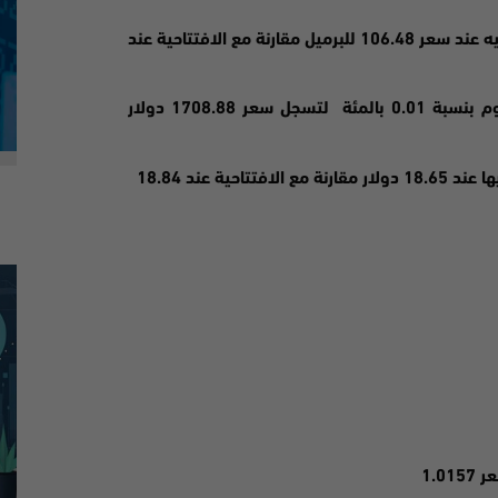
بينما ارتفعت العقود الاجلة للخام برنت 0.20 بالمئة ليتم التداول عليه عند سعر 106.48 للبرميل مقارنة مع الافتتاحية عند
خلال جلسات التداول لليوم بنسبة 0.01 بالمئة لتسجل سعر 1708.88 دولار