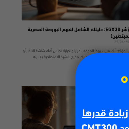
مؤشر EGX30: دليلك الشامل لفهم البورصة المصرية
مبتدئين)
29/06/2
المؤكد أنك مررت بهذا الموقف مراراً وتكراراً؛ تجلس أمام شاشة التلفاز أو
فح المواقع الإخبارية، ليطل عليك مذيع النشرة الاقتصادية بعبارته
هيرة: “أغلق مؤشر
 أكثر
ه
زيادة قدرها
ود
CMT300