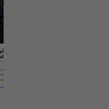
أب
ال
026
الم
وتق
اقرأ