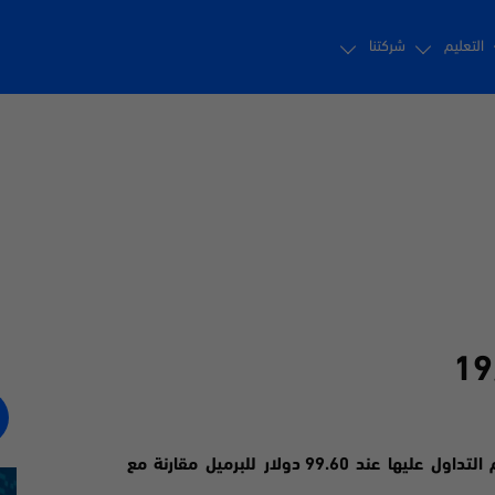
التعليم
شركتنا
العقود الاجلة للخام الامريكي بنسبة 0.18 بالمئة ليتم التداول عليها عند 99.60 دولار للبرميل مقارنة مع