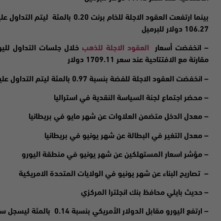
106.27 دولار للبرميل
– انخفضت
أسعار
العقود الاجلة للذهب
مقارنة مع الافتتاحية عند سعر 1709.11 دولار
–
انخفضت
العقود الاجلة للفضة بنسبة 0.97 بالمئة ليتم التداول عليها عند 18.65 دولار مقارنة مع الافتتاحية عند 18.84
– محضر اجتماع لجنة السياسة النقدية في استراليا
– معدل الدخل متضمن العلاوات عن شهر مايو في بريطانيا
– معدل التغير في البطالة عن شهر يونيو في بريطانيا
– مؤشر اسعار المستهلكين عن شهر يونيو في منطقة اليورو
– تصاريح البناء عن شهر يونيو في الولايات المتحدة الامريكية
– حديث بايلي محافظ بنك انجلترا المركزي
– ارتفع اليورو مقابل الدولار الأمريكي بنسبة 0.14 بالمئة ليسجل سعر 1.0157