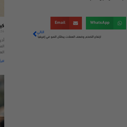
Email
WhatsApp
كي
026
التالي
ارتفاع التضخم وضعف العملات يبطئان النمو في إفريقيا
أدى
الم
الع
اقرأ