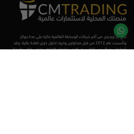
سي إم تريدينج، من أكبر شركات الوساطة العالمية حائزة على عدة جوائز،
وتأسست عام 2012 من قبل متداولين وخبراء تداول ذوي كفاءة عالية. وقد
قُمنا على مر السنين بإتقان سلسلة من منتجات التداول بما في ذلك برنامجنا
التعليمي، من أجل تزويد المتداولين لدينا بأفضل الأدوات في السوق.
الأسواق
أدوات التداول
منصات التداول
التعليم