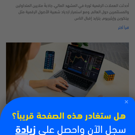
أحدثت العملات الرقمية ثورة في المشهد المالي، جاذبةً ملايين المتداولين
والمستثمرين حول العالم. ومع استمرار ازدياد شعبية الأصول الرقمية مثل
بيتكوين وإيثيريوم، يتزايد إقبال الناس
اقرأ أكثر
كيفية تداول العملات الرقمية
هل ستغادر هذه الصفحة قريباً؟
13/07/2026
سجل الآن واحصل على
زيادة
أدى صعود العملات الرقمية إلى خلق فرص جديدة للأفراد الراغبين في المشاركة