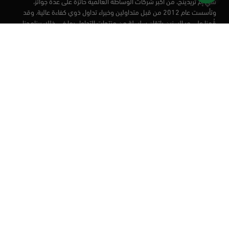
سي إم تريدينج، من أكبر شركات الوساطة العالمية حائزة على عدة جوائز،
وتأسست عام 2012 من قبل متداولين وخبراء تداول ذوي كفاءة عالية. وقد
قُمنا على مر السنين بإتقان سلسلة من منتجات التداول بما في ذلك برنامجنا
التعليمي، من أجل تزويد المتداولين لدينا بأفضل الأدوات في السوق.
الأسواق
أدوات التداول
منصات التداول
التعليم
من نحن
العملاء