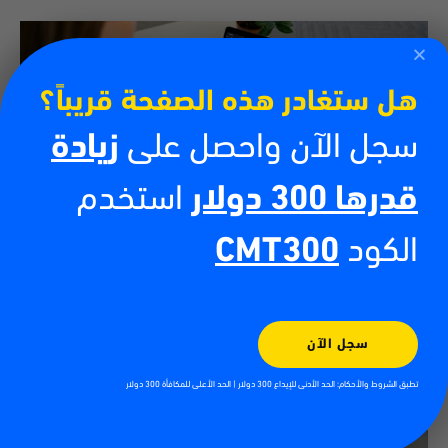
هل ستغادر هذه الصفحة قريباً؟
سجل الآن واحصل على
زيادة
قدرها 300 دولار
استخدم
الكود
CMT300
كيفية تداول العملات الرقمية
13/07/2026
أدى صعود العملات الرقمية إلى خلق فرص جديدة للأفراد الراغبين في المشاركة
في الأسواق المالية العالمية. فمن البيتكوين والإيثيريوم إلى آلاف العملات
سجل الآن
الرقمية الأخرى، أصبح
اقرأ أكثر
تطبق الشروط والأحكام: الحد الأدنى للإيداع 300 دولار | الحد الأعلى للمكافأة 300 دولار